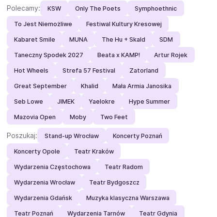
Polecamy:
KSW
Only The Poets
Symphoethnic
To Jest Niemożliwe
Festiwal Kultury Kresowej
Kabaret Smile
MUNA
The Hu + Skald
SDM
Taneczny Spodek 2027
Beata x KAMP!
Artur Rojek
Hot Wheels
Strefa 57 Festival
Zatorland
Great September
Khalid
Mała Armia Janosika
Seb Lowe
JIMEK
Yaelokre
Hype Summer
Mazovia Open
Moby
Two Feet
Poszukaj:
Stand-up Wrocław
Koncerty Poznań
Koncerty Opole
Teatr Kraków
Wydarzenia Częstochowa
Teatr Radom
Wydarzenia Wrocław
Teatr Bydgoszcz
Wydarzenia Gdańsk
Muzyka klasyczna Warszawa
Teatr Poznań
Wydarzenia Tarnów
Teatr Gdynia