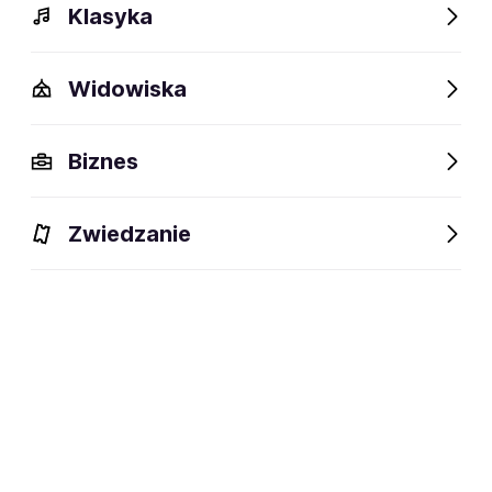
Klasyka
Widowiska
Biznes
Zwiedzanie
Dlaczego warto?
O wydarzeniu
Lokalizacja
Dlaczego warto?