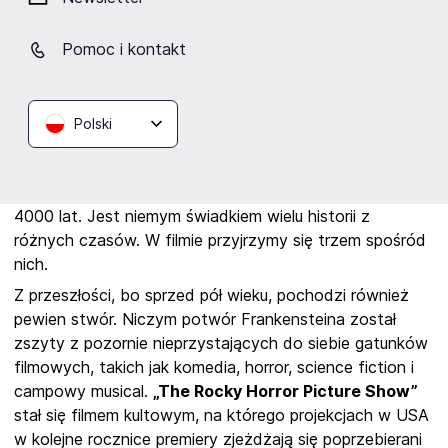
artystką, on pracuje na kutrach rybackich. Wychowują
razem troje dzieci. Obecnie są w separacji, ich relacja
Pomoc i kontakt
jest w stanie zawieszenia. Może wrócą do siebie, a
może definitywnie się rozejdą. Czas pokaże...
Tytułowa
„Milcząca przyjaciółka”
to miłorząb japoński
Polski
rosnący na terenie uniwersyteckiego ogrodu
botanicznego. Jest to jedno z najbardziej
długowiecznych drzew, które potrafi dożyć nawet
4000 lat. Jest niemym świadkiem wielu historii z
różnych czasów. W filmie przyjrzymy się trzem spośród
nich.
Z przeszłości, bo sprzed pół wieku, pochodzi również
pewien stwór. Niczym potwór Frankensteina został
zszyty z pozornie nieprzystających do siebie gatunków
filmowych, takich jak komedia, horror, science fiction i
campowy musical.
„The Rocky Horror Picture Show”
stał się filmem kultowym, na którego projekcjach w USA
w kolejne rocznice premiery zjeżdżają się poprzebierani