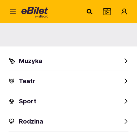
Home
Kino
Pozostałe gatunki
DKF Bariera
DKF Bariera
Muzyka
Lublin
Organizator:
ACKiM UMCS Chatka Żaka
Teatr
Sport
FanAlert
22
Rodzina