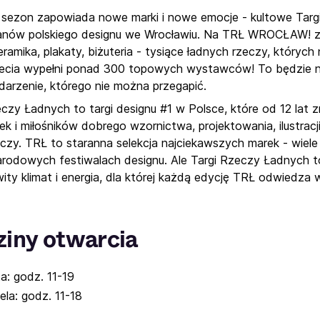
 sezon zapowiada nowe marki i nowe emocje - kultowe Targ
fanów polskiego designu we Wrocławiu. Na TRŁ WROCŁAW! zob
ramika, plakaty, biżuteria - tysiące ładnych rzeczy, których 
lecia wypełni ponad 300 topowych wystawców! To będzie 
ydarzenie, którego nie można przegapić.
czy Ładnych to targi designu #1 w Polsce, które od 12 lat zm
ek i miłośników dobrego wzornictwa, projektowania, ilustracji
eczy. TRŁ to staranna selekcja najciekawszych marek - wiele
rodowych festiwalach designu. Ale Targi Rzeczy Ładnych to n
ity klimat i energia, dla której każdą edycję TRŁ odwiedza 
iny otwarcia
a: godz. 11-19
ela: godz. 11-18