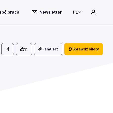
spółpraca
Newsletter
PL
FanAlert
Sprawdź bilety
11