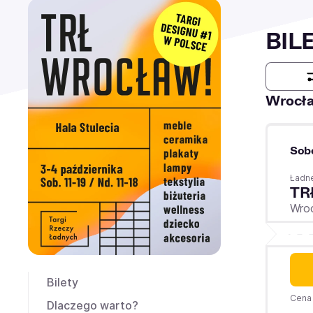
BIL
Wrocł
Sob
Ładne
TR
Wro
Bilety
Cena 
Dlaczego warto?