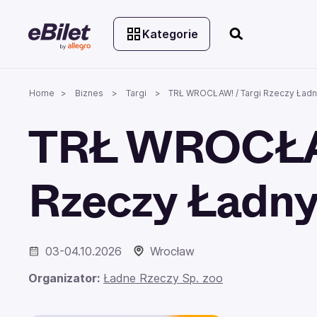
Kategorie
Home
Biznes
Targi
TRŁ WROCŁAW! / Targi Rzeczy Ład
TRŁ WROCŁAW
Rzeczy Ładn
03-04.10.2026
Wrocław
Organizator:
Ładne Rzeczy Sp. zoo