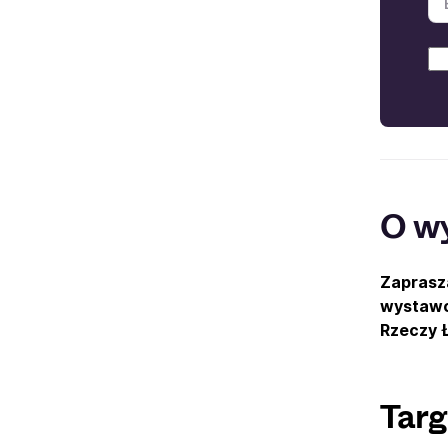
O w
Zaprasza
wystawcó
Rzeczy 
Targ