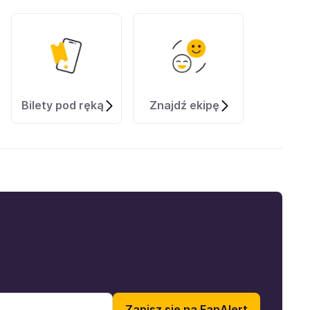
Bilety pod ręką
Znajdź ekipę
Zapisz się na FanAlert