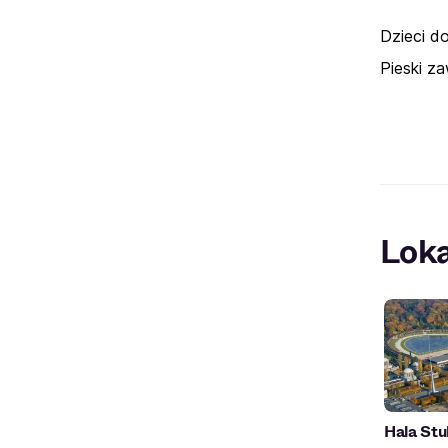
Dzieci d
Pieski z
Loka
Hala Stu