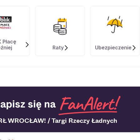
K Płacę
źniej
Raty
Ubezpieczenie
apisz się na
RŁ WROCŁAW! / Targi Rzeczy Ładnych