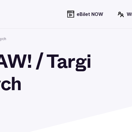
eBilet NOW
W
nych
! / Targi
ych