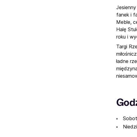
Jesienny
fanek i 
Meble, ce
Halę Stu
roku i w
Targi Rze
miłośnicz
ładne rz
międzyna
niesamow
Godz
Sobot
Niedzi