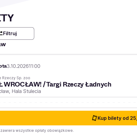
ETY
Filtruj
aw
ota
3.10.2026
11:00
 Rzeczy Sp. zoo
Ł WROCŁAW! / Targi Rzeczy Ładnych
cław,
Hala Stulecia
Kup bilety
od 25
zawiera wszystkie opłaty obowiązkowe.