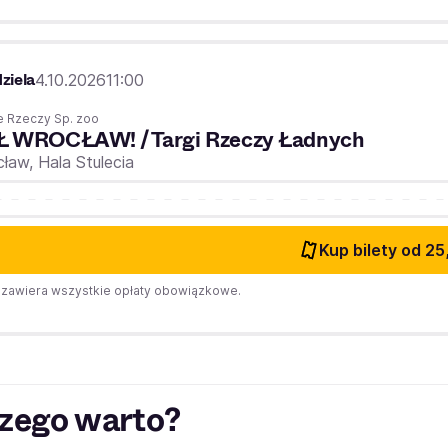
ziela
4.10.2026
11:00
 Rzeczy Sp. zoo
Ł WROCŁAW! / Targi Rzeczy Ładnych
cław,
Hala Stulecia
Kup bilety
od 25
zawiera wszystkie opłaty obowiązkowe.
zego warto?