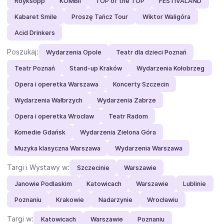
Röyksopp
KOMBII
TOP of the TOP
FESTIVALAND
Kabaret Smile
Proszę Tańcz Tour
Wiktor Waligóra
Acid Drinkers
Poszukaj:
Wydarzenia Opole
Teatr dla dzieci Poznań
Teatr Poznań
Stand-up Kraków
Wydarzenia Kołobrzeg
Opera i operetka Warszawa
Koncerty Szczecin
Wydarzenia Wałbrzych
Wydarzenia Zabrze
Opera i operetka Wrocław
Teatr Radom
Komedie Gdańsk
Wydarzenia Zielona Góra
Muzyka klasyczna Warszawa
Wydarzenia Warszawa
Targi i Wystawy w:
Szczecinie
Warszawie
Janowie Podlaskim
Katowicach
Warszawie
Lublinie
Poznaniu
Krakowie
Nadarzynie
Wrocławiu
Targi w:
Katowicach
Warszawie
Poznaniu