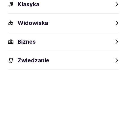
Klasyka
Widowiska
Biznes
Zwiedzanie
Dlaczego warto?
O wydarzeniu
Lokalizacja
Dlaczego warto?