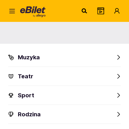
Home
Biznes
Targi
Światowy Zjazd Okrętowców
Światowy Zjazd Okrętowców
Muzyka
Gdańsk
Organizator:
Międzynarodowe Targi Gdańskie Spółka Akcyjna
Teatr
Sport
FanAlert
Rodzina