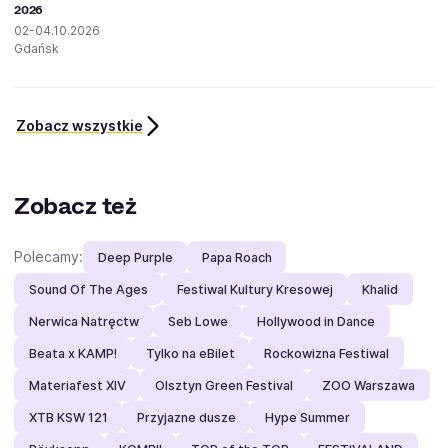
2026
02-04.10.2026
Gdańsk
Zobacz wszystkie
Zobacz też
Polecamy:
Deep Purple
Papa Roach
Sound Of The Ages
Festiwal Kultury Kresowej
Khalid
Nerwica Natręctw
Seb Lowe
Hollywood in Dance
Beata x KAMP!
Tylko na eBilet
Rockowizna Festiwal
Materiafest XIV
Olsztyn Green Festival
ZOO Warszawa
XTB KSW 121
Przyjazne dusze
Hype Summer