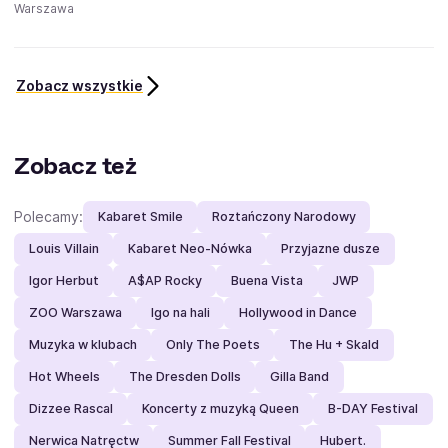
Warszawa
Zobacz wszystkie
Zobacz też
Polecamy:
Kabaret Smile
Roztańczony Narodowy
Louis Villain
Kabaret Neo-Nówka
Przyjazne dusze
Igor Herbut
A$AP Rocky
Buena Vista
JWP
ZOO Warszawa
Igo na hali
Hollywood in Dance
Muzyka w klubach
Only The Poets
The Hu + Skald
Hot Wheels
The Dresden Dolls
Gilla Band
Dizzee Rascal
Koncerty z muzyką Queen
B-DAY Festival
Nerwica Natręctw
Summer Fall Festival
Hubert.