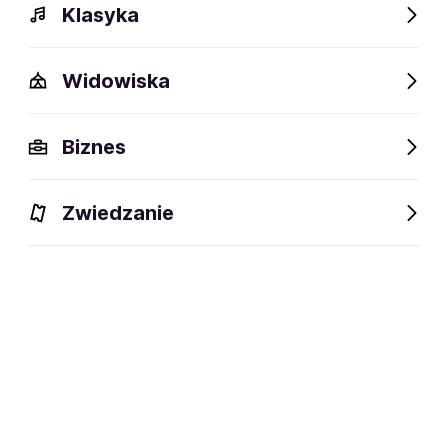
Klasyka
Widowiska
Biznes
Zwiedzanie
Dlaczego warto?
O wydarzeniu
Artyści
Lokalizac
Dlaczego warto?