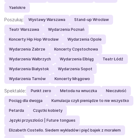
Yaelokre
Poszukaj:
Wystawy Warszawa
Stand-up Wrocław
Teatr Warszawa
Wydarzenia Poznań
Koncerty Hip Hop Wrocław
Wydarzenia Opole
Wydarzenia Zabrze
Koncerty Częstochowa
Wydarzenia Wałbrzych
Wydarzenia Elbląg
Teatr Łódź
Wydarzenia Białystok
Wydarzenia Sopot
Wydarzenia Tarnów
Koncerty Mrągowo
Spektakle:
Punkt zero
Metoda na wnuczka
Nieczułość
Pociąg dla dwojga
Kumulacja czyli pieniądze to nie wszystko
Petarda
Cząstki kobiety
Języki przyszłości | Future tongues
Elizabeth Costello. Siedem wykładów i pięć bajek z morałem