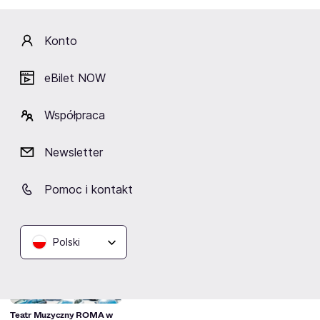
Artyści
Konto
eBilet NOW
Współpraca
Anna Sroka -
Jakub Szyperski
Michał Juraszek
Hryń
Newsletter
Pomoc i kontakt
Lokalizacja
Polski
Teatr Muzyczny ROMA w