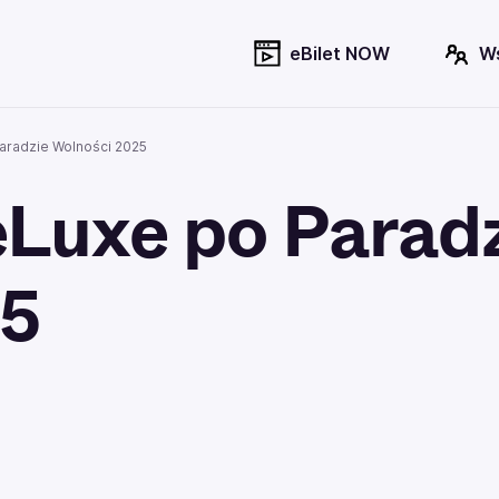
eBilet NOW
W
aradzie Wolności 2025
eLuxe po Parad
25