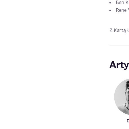
Ben K
Rene 
Z Kartą 
Arty
D