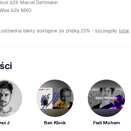
lock b2b Marcel Dettmann
Wise b2b MKO
Łodzianina bilety dostępne ze zniżką 25% - szczegóły
tutaj
.
ści
ax J
Ben Klock
Fadi Mohem