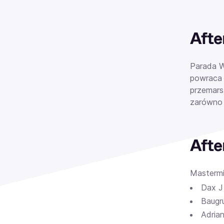
Afte
Parada W
powraca 
przemars
zarówno o
Afte
Mastermi
Dax J
Baugr
Adria