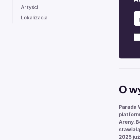
Artyści
Lokalizacja
O w
Parada W
platform
Areny. B
stawiałą
2025 już