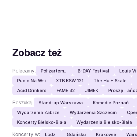
Zobacz też
Polecamy:
Pół żartem…
B-DAY Festival
Louis Vi
Pucio Na Wsi
XTB KSW 121
The Hu + Skald
Acid Drinkers
FAME 32
JIMEK
Proszę Tańc
Poszukaj:
Stand-up Warszawa
Komedie Poznań
Wydarzenia Zabrze
Wydarzenia Szczecin
Oper
Koncerty Bielsko-Biała
Wydarzenia Bielsko-Biała
Koncerty w:
Łodzi
Gdańsku
Krakowie
Wars