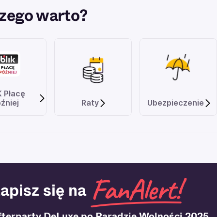
zego warto?
K Płacę
źniej
Raty
Ubezpieczenie
apisz się na
fterparty DeLuxe po Paradzie Wolności 2025