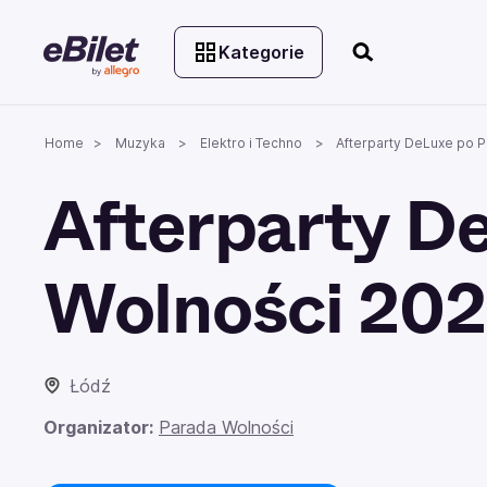
Kategorie
Home
Muzyka
Elektro i Techno
Afterparty DeLuxe po P
Afterparty D
Wolności 20
Łódź
Organizator:
Parada Wolności