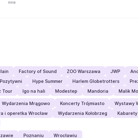
inne
llain
Factory of Sound
ZOO Warszawa
JWP
And
Pozytywni
Hype Summer
Harlem Globetrotters
Pre
z Tour
Igo na hali
Modestep
Mandoria
Malik M
Wydarzenia Mrągowo
Koncerty Trójmiasto
Wystawy 
a i operetka Wrocław
Wydarzenia Kołobrzeg
Kabarety
zawie
Poznaniu
Wrocławiu