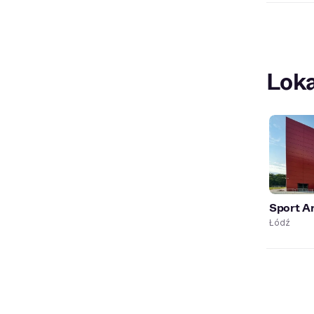
Loka
Sport A
Łódź