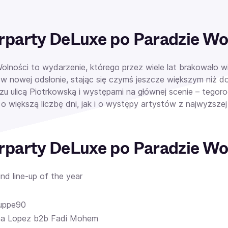
rparty DeLuxe po Paradzie Wo
olności to wydarzenie, którego przez wiele lat brakowało wi
w nowej odsłonie, stając się czymś jeszcze większym niż d
zu ulicą Piotrkowską i występami na głównej scenie – tegor
 większą liczbę dni, jak i o występy artystów z najwyższej 
rparty DeLuxe po Paradzie Wol
nd line-up of the year
uppe90
na Lopez b2b Fadi Mohem