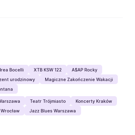
rea Bocelli
XTB KSW 122
A$AP Rocky
zent urodzinowy
Magiczne Zakończenie Wakacji
ontana
Warszawa
Teatr Trójmiasto
Koncerty Kraków
 Wrocław
Jazz Blues Warszawa