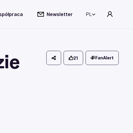
spółpraca
Newsletter
PL
zie
FanAlert
21