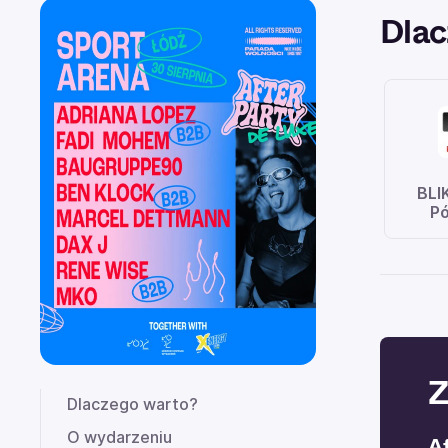
Dlac
BLI
Pó
Z
Dlaczego warto?
O wydarzeniu
A