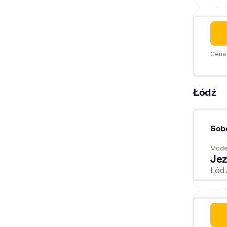
Cena 
Łódź
Sob
Moder
Jez
Łód