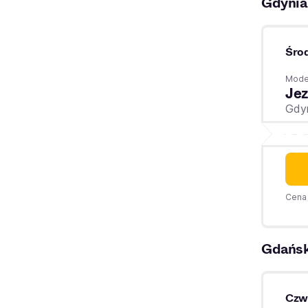
Gdynia
Śro
Moder
Jez
Gdy
Cena 
Gdańs
Czw