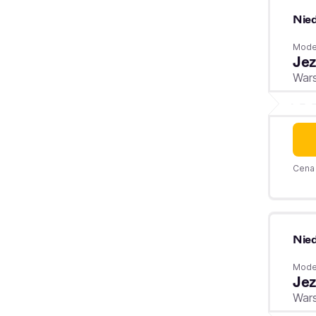
Nied
Moder
Jez
War
Cena 
Nied
Moder
Jez
War