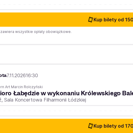
Kup bilety
od 150
zawiera wszystkie opłaty obowiązkowe.
ota
7.11.2026
16:30
n Art Marcin Rolczyński
ioro Łabędzie w wykonaniu Królewskiego Bal
ź,
Sala Koncertowa Filharmonii Łódzkiej
Kup bilety
od 170