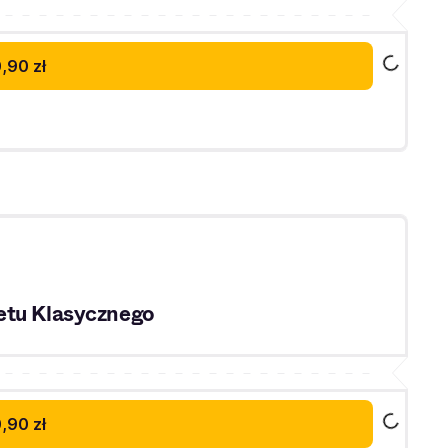
,90 zł
etu Klasycznego
,90 zł