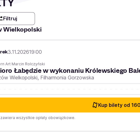
ETY
Filtruj
 Wielkopolski
rek
3.11.2026
19:00
n Art Marcin Rolczyński
ioro Łabędzie w wykonaniu Królewskiego Bal
ów Wielkopolski,
Filharmonia Gorzowska
Kup bilety
od 160
zawiera wszystkie opłaty obowiązkowe.