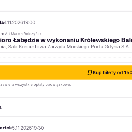
da
4.11.2026
19:00
n Art Marcin Rolczyński
ioro Łabędzie w wykonaniu Królewskiego Bal
nia,
Sala Koncertowa Zarządu Morskiego Portu Gdynia S.A.
Kup bilety
od 150
zawiera wszystkie opłaty obowiązkowe.
k
artek
5.11.2026
19:30