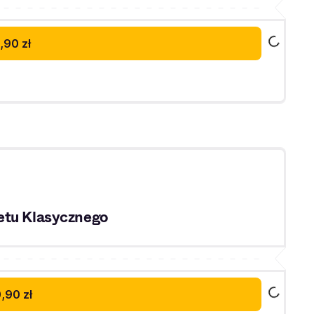
,90 zł
etu Klasycznego
,90 zł