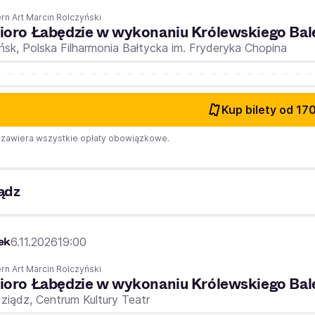
n Art Marcin Rolczyński
ioro Łabędzie w wykonaniu Królewskiego Bal
ńsk,
Polska Filharmonia Bałtycka im. Fryderyka Chopina
Kup bilety
od 170
zawiera wszystkie opłaty obowiązkowe.
ądz
ek
6.11.2026
19:00
n Art Marcin Rolczyński
ioro Łabędzie w wykonaniu Królewskiego Bal
dziądz,
Centrum Kultury Teatr