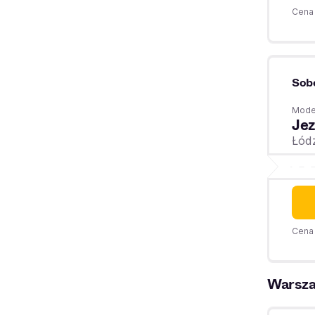
Cena 
Sob
Moder
Jez
Łód
Cena 
Warsz