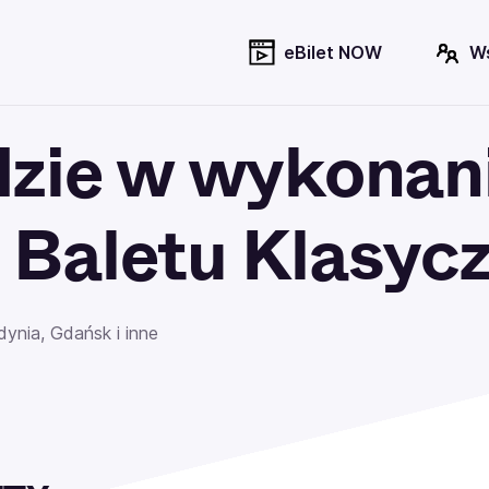
eBilet NOW
W
dzie w wykonan
 Baletu Klasyc
ynia, Gdańsk i inne