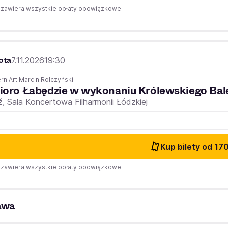
zawiera wszystkie opłaty obowiązkowe.
ota
7.11.2026
19:30
n Art Marcin Rolczyński
ioro Łabędzie w wykonaniu Królewskiego Bal
ź,
Sala Koncertowa Filharmonii Łódzkiej
Kup bilety
od 170
zawiera wszystkie opłaty obowiązkowe.
awa