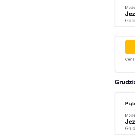
Moder
Jez
Gda
Cena 
Grudzi
Piąt
Moder
Jez
Gru