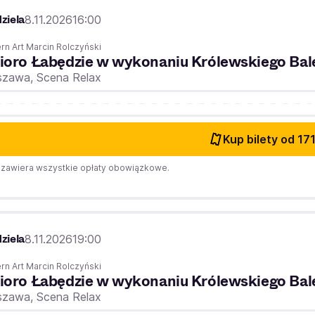
ziela
8.11.2026
16:00
n Art Marcin Rolczyński
ioro Łabędzie w wykonaniu Królewskiego Bal
szawa,
Scena Relax
Kup bilety
od 171
zawiera wszystkie opłaty obowiązkowe.
ziela
8.11.2026
19:00
n Art Marcin Rolczyński
ioro Łabędzie w wykonaniu Królewskiego Bal
szawa,
Scena Relax