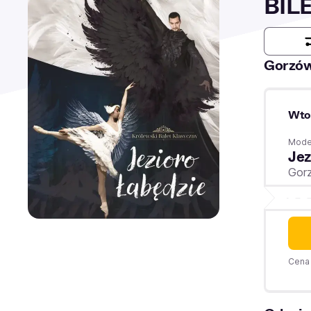
BIL
Gorzów
Wto
Moder
Jez
Gorz
Cena 