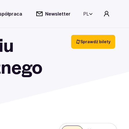
spółpraca
Newsletter
PL
iu
Sprawdź bilety
znego