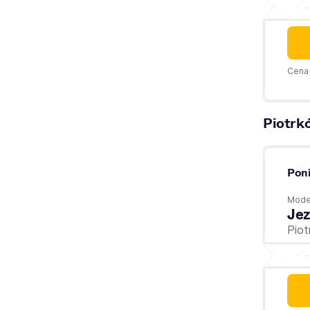
Cena 
Piotrk
Poni
Moder
Jez
Piot