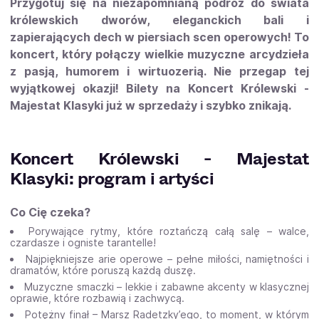
Przygotuj się na niezapomnianą podróż do świata
królewskich dworów, eleganckich bali i
zapierających dech w piersiach scen operowych! To
koncert, który połączy wielkie muzyczne arcydzieła
z pasją, humorem i wirtuozerią. Nie przegap tej
wyjątkowej okazji! Bilety na Koncert Królewski -
Majestat Klasyki już w sprzedaży i szybko znikają.
Koncert Królewski - Majestat
Klasyki: program i artyści
Co Cię czeka?
Porywające rytmy, które roztańczą całą salę – walce,
czardasze i ogniste tarantelle!
Najpiękniejsze arie operowe – pełne miłości, namiętności i
dramatów, które poruszą każdą duszę.
Muzyczne smaczki – lekkie i zabawne akcenty w klasycznej
oprawie, które rozbawią i zachwycą.
Potężny finał – Marsz Radetzky’ego, to moment, w którym