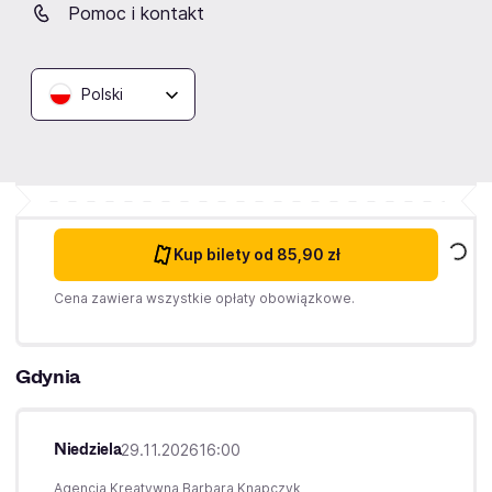
Pomoc i kontakt
Wtorek
24.11.2026
17:15
Agencja Kreatywna Barbara Knapczyk
Polski
Koncert Królewski - Majestat
Klasyki
Elbląg,
Teatr im. Aleksandra Sewruka w Elblągu
Kup bilety
od 85,90 zł
Cena zawiera wszystkie opłaty obowiązkowe.
Gdynia
Niedziela
29.11.2026
16:00
Agencja Kreatywna Barbara Knapczyk