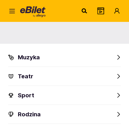
Koncert Królewski - Majestat
Klasyki
28.08.2026-07.10.2028
Muzyka
Gorzów Wielkopolski, Zielona Góra, Warszawa i inne
Organizator:
Agencja Kreatywna Barbara Knapczyk
Teatr
Sprawdź bilety
Sport
Rodzina