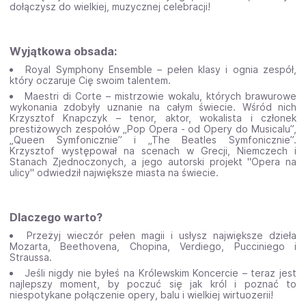
dołączysz do wielkiej, muzycznej celebracji!
Wyjątkowa obsada:
Royal Symphony Ensemble – pełen klasy i ognia zespół,
który oczaruje Cię swoim talentem.
Maestri di Corte – mistrzowie wokalu, których brawurowe
wykonania zdobyły uznanie na całym świecie. Wśród nich
Krzysztof Knapczyk – tenor, aktor, wokalista i członek
prestiżowych zespołów „Pop Opera - od Opery do Musicalu”,
„Queen Symfonicznie” i „The Beatles Symfonicznie”.
Krzysztof występował na scenach w Grecji, Niemczech i
Stanach Zjednoczonych, a jego autorski projekt "Opera na
ulicy" odwiedził największe miasta na świecie.
Dlaczego warto?
Przeżyj wieczór pełen magii i usłysz największe dzieła
Mozarta, Beethovena, Chopina, Verdiego, Pucciniego i
Straussa.
Jeśli nigdy nie byłeś na Królewskim Koncercie – teraz jest
najlepszy moment, by poczuć się jak król i poznać to
niespotykane połączenie opery, balu i wielkiej wirtuozerii!