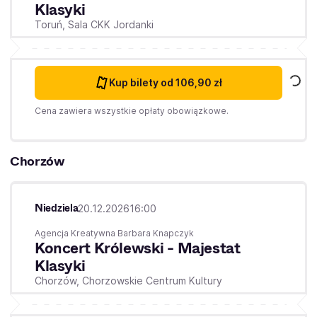
Klasyki
Toruń,
Sala CKK Jordanki
Kup bilety
od 106,90 zł
Cena zawiera wszystkie opłaty obowiązkowe.
Chorzów
Niedziela
20.12.2026
16:00
Agencja Kreatywna Barbara Knapczyk
Koncert Królewski - Majestat
Klasyki
Chorzów,
Chorzowskie Centrum Kultury