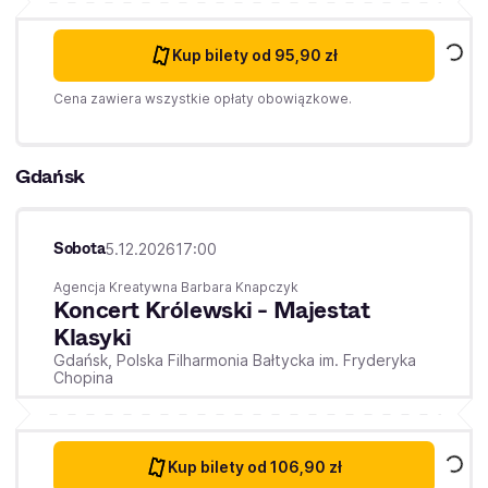
Kup bilety
od 95,90 zł
Cena zawiera wszystkie opłaty obowiązkowe.
Gdańsk
Sobota
5.12.2026
17:00
Agencja Kreatywna Barbara Knapczyk
Koncert Królewski - Majestat
Klasyki
Gdańsk,
Polska Filharmonia Bałtycka im. Fryderyka
Chopina
Kup bilety
od 106,90 zł