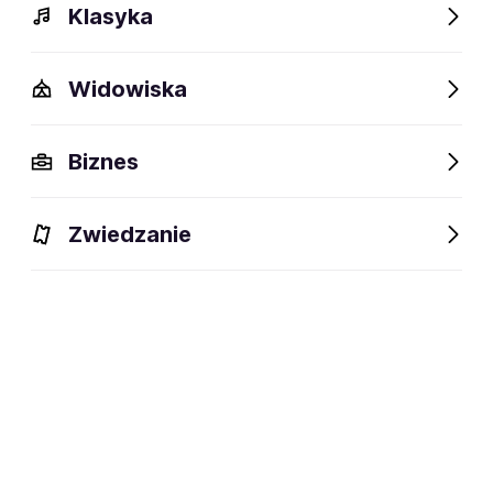
Klasyka
Widowiska
Biznes
Zwiedzanie
BILETY
Filtruj
Gorzów Wielkopolski
Piątek
28.08.2026
17:30
Agencja Kreatywna Barbara Knapczyk