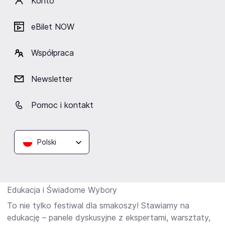
Konto
dni pełne smaków, zapachów i dobrej energii:
Pokazy live cooking (regionalne przysmaki w roli głównej!),
eBilet NOW
Inspirujące prelekcje ekspertów ds. żywienia,
Specjalna strefa dla najmłodszych – animacje, zabawy i
Współpraca
dużo śmiechu,
Strefa food court – restauratorzy i producenci serwujący
najlepsze dania regionu, a przede wszystkim Smaki Gdańska
Newsletter
Nowość! Zielona Strefa Wiosennych Inspiracji – warsztaty,
konsultacje z architektami zieleni, eko-akcenty, rowery i wiele
wiele innych atrakcji.
Pomoc i kontakt
Godziny otwarcia:
Polski
Sobota 28.02.2026: 10:00 - 18:00
Niedziela 1.03.2025: 10:00 - 18:00
Edukacja i Świadome Wybory
To nie tylko festiwal dla smakoszy! Stawiamy na
edukację – panele dyskusyjne z ekspertami, warsztaty,