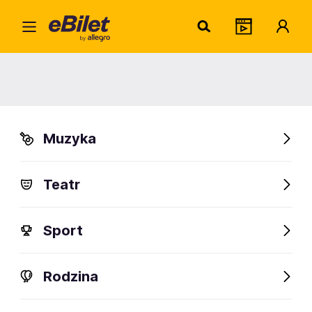
Festiwal Smaków Regionalnych
Gdańsk
Organizator:
Muzyka
Międzynarodowe Targi Gdańskie Spółka Akcyjna
Teatr
Sport
Rodzina