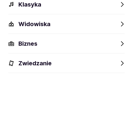
Klasyka
Widowiska
Biznes
Zwiedzanie
BILETY
Filtruj
Kraków
Sobota
17.10.2026
19:30
Fundacja Studentów i Absolwentów AGH w Krakowie