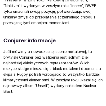
“Finisterre” w 2017 roku. Na kolejnych albumach,
“Noktvrn” i wydanym w zeszłym roku “Innern”, DWEF
tylko umacniali swoją pozycję, potwierdzając swój
unikalny zmysł do przeplatania sczerniałego chłodu z
przesiąkniętymi emocjami momentami.
Conjurer informacje
Jeśli mówimy o nowoczesnej scenie metalowej, to
brytyjski Conjurer bez wątpienia jest jednym z jej
najbardziej eklektycznych reprezentantów. W ich
muzyce sludge miesza się z black metalem i doomem, a
ekipa z Rugby potrafi wzbogacić to wszystko bardziej
klimatycznymi elementami. W zeszłym roku ukazał się ich
najnowszy album “Unself”, wydany nakładem Nuclear
Blast.