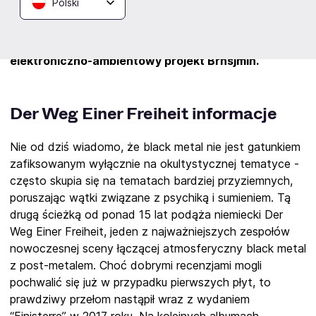
Polski
grupa Der Weg Einer Freiheit wyrusza tej jesieni na
trasę z nową płytą, podczas której odwiedzą Polskę!
Towarzyszyć jej będą brytyjski Conjurer oraz
elektroniczno-ambientowy projekt Brnsjmin.
Der Weg Einer Freiheit informacje
Nie od dziś wiadomo, że black metal nie jest gatunkiem
zafiksowanym wyłącznie na okultystycznej tematyce -
często skupia się na tematach bardziej przyziemnych,
poruszając wątki związane z psychiką i sumieniem. Tą
drugą ścieżką od ponad 15 lat podąża niemiecki Der
Weg Einer Freiheit, jeden z najważniejszych zespołów
nowoczesnej sceny łączącej atmosferyczny black metal
z post-metalem. Choć dobrymi recenzjami mogli
pochwalić się już w przypadku pierwszych płyt, to
prawdziwy przełom nastąpił wraz z wydaniem