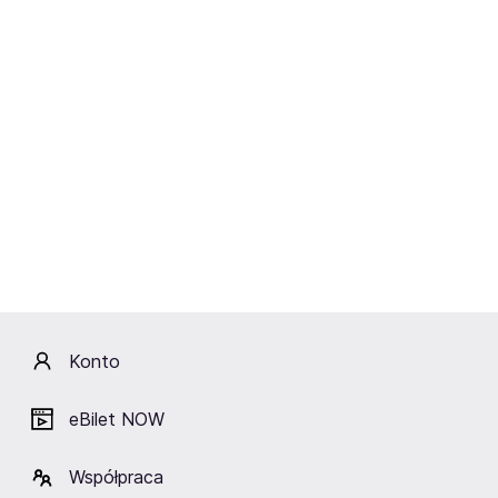
Cirque du Soleil OVO w Polsce
Cirque du Soleil z radością ogłasza swój powrót do
Polski z niesamowicie energetyczną i pełną akrobacji
produkcją w nowej odsłonie. Podziwiaj ulubione
akrobacje, zobacz nowe akrobatyczne akty!
OVO przenosi nas w świat owadów, ich nieustannego
ruchu i wesołego zamętu. Spektakl odkrywa przed nami
piękno różnorodności świata owadów, ich
wielobarwności i wyjątkowych temperamentów.
Najbardziej gorąco przyjęte przez polską publiczność
Konto
show, powraca w nowej wersji. Nie przegap!
eBilet NOW
O OVO
Współpraca