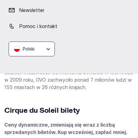
Od potężnych świerszczy odbijających się od trampolin
Newsletter
po hipnotyzującego pająka wijącego się w swojej sieci,
OVO emanuje niezwykłą energią, która pobudza
Pomoc i kontakt
wyobraźnię. Zabawny i chaotyczny, a jednocześnie
uroczy i żywiołowy spektakl OVO oczarowuje widza w
każdym wieku. Składający się ze 100 osób z 25 różnych
Polski
krajów, w tym 52 artystów, OVO (po portugalsku „jajko”)
wprowadza na scenę unikalne, akrobatyczne akty na
najwyższym poziomie, które na nowo definiują granice
ludzkich możliwości. Od momentu otwarcia w Montrealu
w 2009 roku, OVO zachwyciło ponad 7 milionów ludzi w
155 miastach w 26 różnych krajach.
Cirque du Soleil bilety
Ceny dynamiczne, zmieniają się wraz z liczbą
sprzedanych biletów. Kup wcześniej, zapłać mniej.