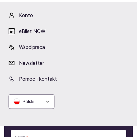
Dlaczego warto?
Konto
eBilet NOW
Współpraca
BLIK Płacę
Newsletter
Później
Raty
Ubezpieczenie
Pomoc i kontakt
Polski
Zapisz się na
Akademia Pana Kleksa