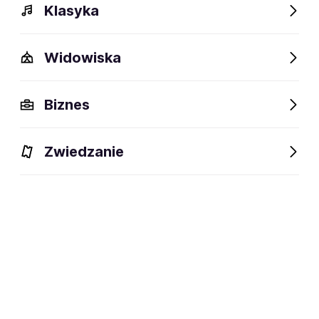
Klasyka
Widowiska
BILETY
Biznes
Filtruj
Zwiedzanie
Warszawa
Sobota
24.10.2026
11:00
Teatr Capitol
Akademia Pana Kleksa - Po
spektaklu animacje dla dzieci
Warszawa,
Teatr Capitol w Warszawie