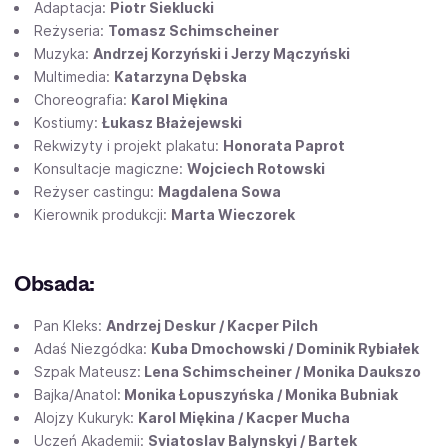
Adaptacja:
Piotr Sieklucki
Reżyseria:
Tomasz Schimscheiner
Muzyka:
Andrzej Korzyński i Jerzy Mączyński
Multimedia:
Katarzyna Dębska
Choreografia:
Karol Miękina
Kostiumy:
Łukasz Błażejewski
Rekwizyty i projekt plakatu:
Honorata Paprot
Konsultacje magiczne:
Wojciech Rotowski
Reżyser castingu:
Magdalena Sowa
Kierownik produkcji:
Marta Wieczorek
Obsada:
Pan Kleks:
Andrzej Deskur / Kacper Pilch
Adaś Niezgódka:
Kuba Dmochowski / Dominik Rybiałek
Szpak Mateusz:
Lena Schimscheiner / Monika Daukszo
Bajka/Anatol:
Monika Łopuszyńska / Monika Bubniak
Alojzy Kukuryk:
Karol Miękina / Kacper Mucha
Uczeń Akademii:
Sviatoslav Balynskyi / Bartek