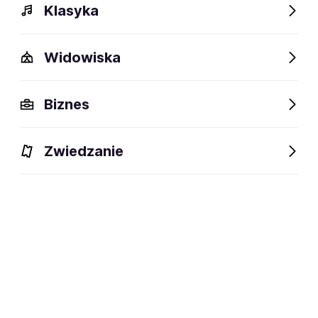
Klasyka
Widowiska
Biznes
Dlaczego warto?
Zwiedzanie
BLIK Płacę
Później
Raty
Ubezpieczenie