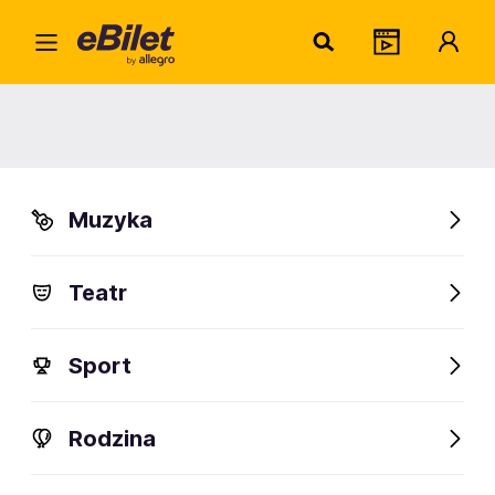
Ania Szlagowska – Pierwsza
Płyta Na Żywo Tour
Wrocław, Kraków, Gdańsk i inne
Muzyka
Organizator:
Łukasz Budkiewicz Budbooking
Teatr
Sport
Rodzina