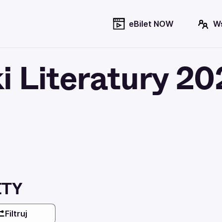
eBilet NOW
W
i Literatury 2
ETY
Filtruj