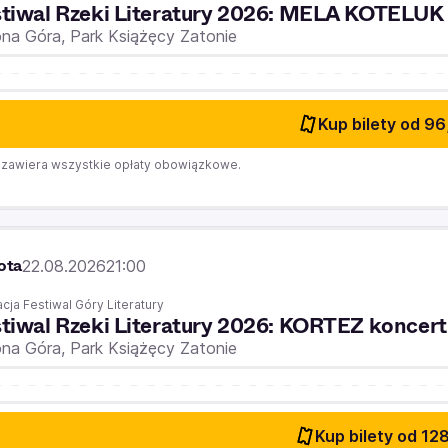
tiwal Rzeki Literatury 2026: MELA KOTELUK
ona Góra,
Park Książęcy Zatonie
Kup bilety
od 96
zawiera wszystkie opłaty obowiązkowe.
ota
22.08.2026
21:00
cja Festiwal Góry Literatury
tiwal Rzeki Literatury 2026: KORTEZ koncer
ona Góra,
Park Książęcy Zatonie
Kup bilety
od 128