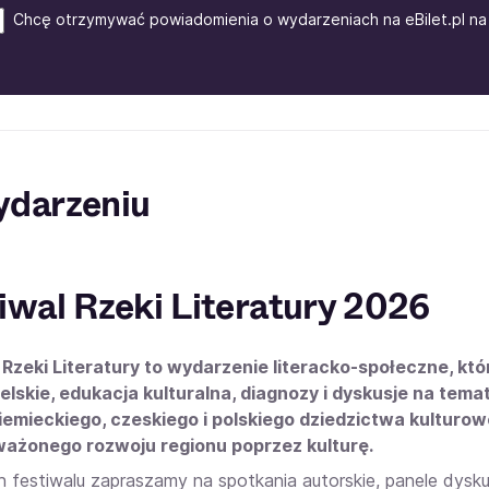
Chcę otrzymywać powiadomienia o wydarzeniach na eBilet.pl na 
ydarzeniu
iwal Rzeki Literatury 2026
 Rzeki Literatury to wydarzenie literacko-społeczne, kt
elskie, edukacja kulturalna, diagnozy i dyskusje na tema
iemieckiego, czeskiego i polskiego dziedzictwa kulturow
ażonego rozwoju regionu poprzez kulturę.
 festiwalu zapraszamy na spotkania autorskie, panele dysk