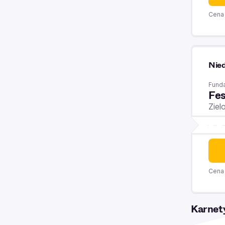
Cena 
Nied
Funda
Fes
Ziel
Cena 
Karnet