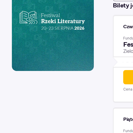
Bilety
Czw
Funda
Fe
Ziel
Cena 
Piąt
Funda