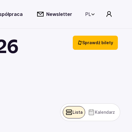
spółpraca
Newsletter
PL
026
Sprawdź bilety
Lista
Kalendarz