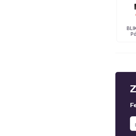
BLI
Pó
Z
F