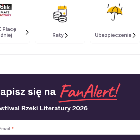
K Płacę
źniej
Raty
Ubezpieczenie
apisz się na
estiwal Rzeki Literatury 2026
Email