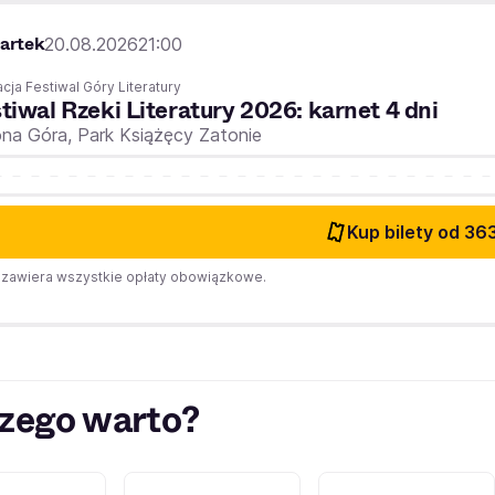
artek
20.08.2026
21:00
cja Festiwal Góry Literatury
tiwal Rzeki Literatury 2026: karnet 4 dni
ona Góra,
Park Książęcy Zatonie
Kup bilety
od 363
zawiera wszystkie opłaty obowiązkowe.
zego warto?