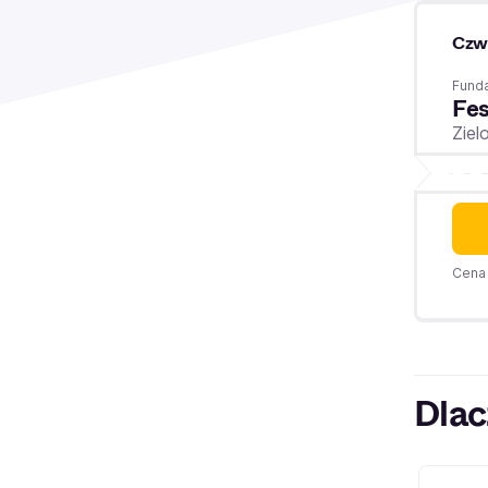
Czw
Funda
Fes
Ziel
Cena 
Dlac