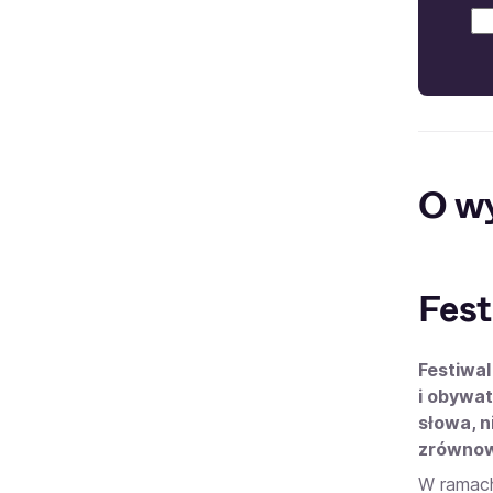
O w
Fest
Festiwal
i obywat
słowa, n
zrównow
W ramach