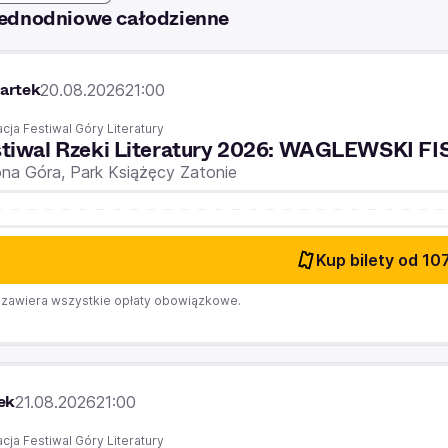
 jednodniowe całodzienne
artek
20.08.2026
21:00
cja Festiwal Góry Literatury
stiwal Rzeki Literatury 2026: WAGLEWSKI F
ona Góra,
Park Książęcy Zatonie
Kup bilety
od 107
zawiera wszystkie opłaty obowiązkowe.
ek
21.08.2026
21:00
cja Festiwal Góry Literatury