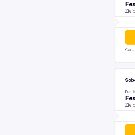
Fes
Ziel
Cena 
Sob
Funda
Fes
Ziel