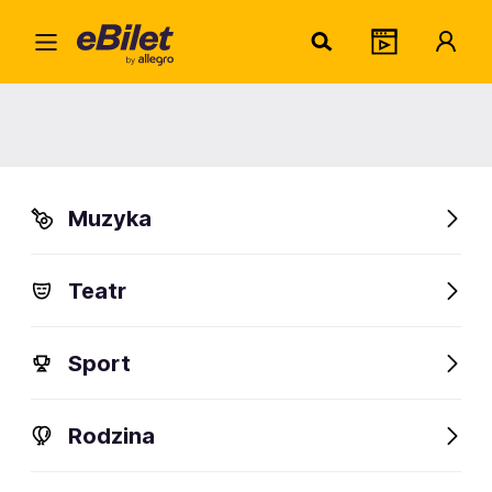
Bella Italia Symfonica -
Francesco Napoli i inni artyści
Zielona Góra, Wrocław
Muzyka
Organizator:
Piosenka Plus
Teatr
Sport
Rodzina