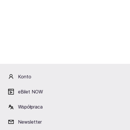
zespół i orkiestra salonowa „Notte Italiana”. Program
pełen niespodzianek i kolejnych artystów czeka na
widzów w show Megagwiazdy Francesco Napoli. To
nowe, wyrafinowane show „Bella Italia Symfonica”
po raz pierwszy zostanie zaprezentowane w 2025
roku. Premiera odbędzie się w Polsce. Będzie to z
pewnością niezapomniany wieczór pełen emocji i
czarującej włoskiej muzyki. Bilety na Bella Italia
Symfonica już dostępne!
Konto
Bella Italia Symfonica - program
eBilet NOW
Po raz pierwszy megagwiazda
Francesco Napoli
zaprezentuje na żywo z zespołem i orkiestrą
największe
Współpraca
włoskie przeboje, na scenach w Polsce i nie tylko.
Orkiestra Salonowa „Notte Italiana”
zinterpretuje takie
Newsletter
hity jak „Balla … Balla!”, „Lady Fantasy” czy „Che Sará”.