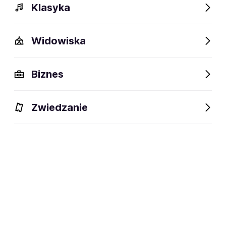
Klasyka
Widowiska
Biznes
Dlaczego warto?
Zwiedzanie
BLIK Płacę
Później
Raty
Ubezpieczenie