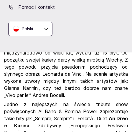
Jednym z punktów
kulminacyjnych będzie z pewnością
Pomoc i kontakt
„O sole Mio” wykonane w wersji symfonicznej. Ta
piosenka
pochodzi z Neapolu, którego nazwę
Francesco Napoli nosi w swoim nazwisku.
Polski
Wyśmienity program koncertowy, wielkich włoskich
przebojów. Artyści znani z radia i telewizji
wykonają
wyjątkowe utwory.
Mona Lisa
, artystka koncertująca
międzynarodowo od wielu lat, wydała już 15 płyt. Od
początku swojej kariery darzy wielką miłością Włochy. Z
tego powodu przyjęła pseudonim pochodzący od
słynnego obrazu Leonarda da Vinci. Na scenie artystka
wykona utwory między innymi takich artystów jak:
Gianna Nannini, czy też bardzo dobrze nam znane
„Vivo per lei” Andrea Bocelli.
Jedno z najlepszych na świecie tribute show
poświęconych Al Bano & Romina Power zaprezentuje
takie hity jak „Sempre, Sempre” i „Felicità”. Duet
An Dreo
e Karina
, zdobywcy „Europejskiego Festiwalu