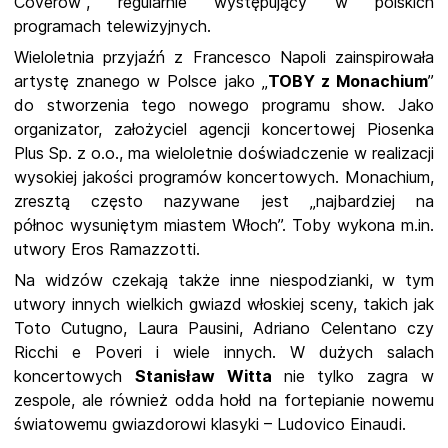
Coverów”, regularnie występujący w polskich
programach telewizyjnych.
Wieloletnia przyjaźń z Francesco Napoli zainspirowała
artystę znanego w Polsce jako „
TOBY z
Monachium
”
do stworzenia tego nowego programu show. Jako
organizator, założyciel agencji
koncertowej Piosenka
Plus Sp. z o.o., ma wieloletnie doświadczenie w realizacji
wysokiej jakości
programów koncertowych. Monachium,
zresztą często nazywane jest „najbardziej na
północ
wysuniętym miastem Włoch”. Toby wykona m.in.
utwory Eros Ramazzotti.
Na widzów czekają także inne niespodzianki, w tym
utwory innych wielkich gwiazd włoskiej sceny, takich jak
Toto Cutugno, Laura Pausini, Adriano Celentano czy
Ricchi e Poveri i wiele innych. W dużych salach
koncertowych
Stanisław Witta
nie tylko zagra w
zespole, ale również odda hołd na fortepianie nowemu
światowemu gwiazdorowi klasyki – Ludovico Einaudi.