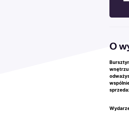
O w
Bursztyn
wnętrzu 
odważys
wspólnie
sprzeda
Wydarze