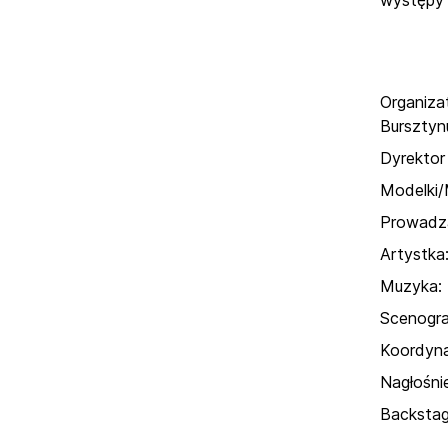
występy 
Organiza
Bursztyn
Dyrektor 
Modelki/
Prowadzą
Artystka
Muzyka: 
Scenograf
Koordyna
Nagłośnie
Backstag