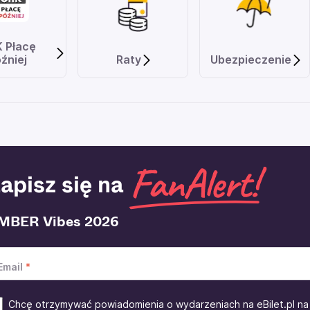
K Płacę
źniej
Raty
Ubezpieczenie
apisz się na
MBER Vibes 2026
Email
Chcę otrzymywać powiadomienia o wydarzeniach na eBilet.pl na 