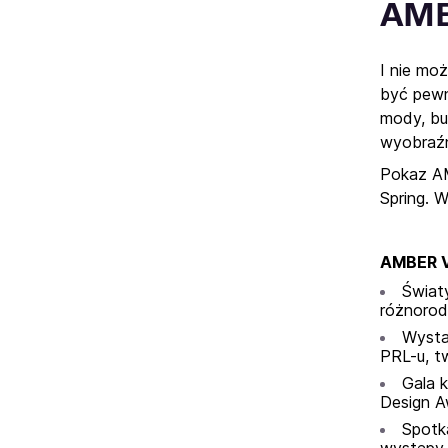
AMB
I nie mo
być pewn
mody, bu
wyobraźn
Pokaz AM
Spring. 
AMBER V
Świat
różnorod
Wysta
PRL-u, tw
Gala 
Design A
Spotka