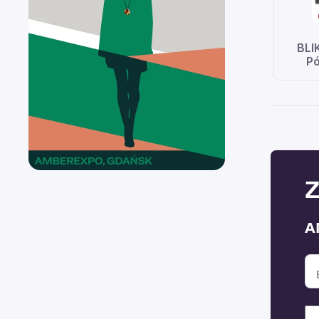
BLI
Pó
Z
A