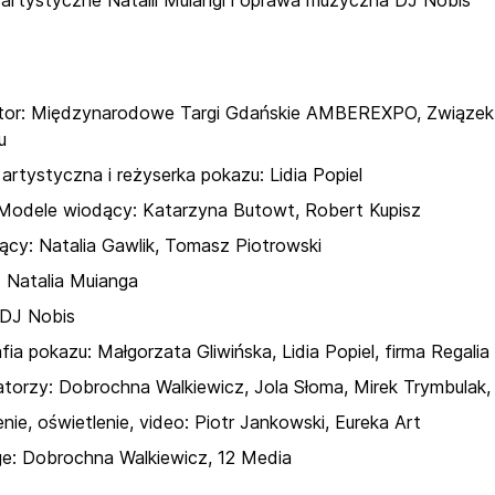
artystyczne Natalii Muiangi i oprawa muzyczna DJ Nobis
tor: Międzynarodowe Targi Gdańskie AMBEREXPO, Związek M
u
artystyczna i reżyserka pokazu: Lidia Popiel
Modele wiodący: Katarzyna Butowt, Robert Kupisz
cy: Natalia Gawlik, Tomasz Piotrowski
: Natalia Muianga
DJ Nobis
ia pokazu: Małgorzata Gliwińska, Lidia Popiel, firma Regalia
torzy: Dobrochna Walkiewicz, Jola Słoma, Mirek Trymbulak,
nie, oświetlenie, video: Piotr Jankowski, Eureka Art
e: Dobrochna Walkiewicz, 12 Media