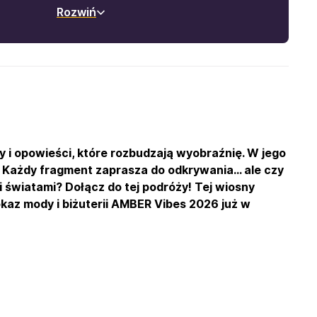
Rozwiń
y i opowieści, które rozbudzają wyobraźnię. W jego
. Każdy fragment zaprasza do odkrywania… ale czy
 światami? Dołącz do tej podróży!
Tej wiosny
okaz mody i biżuterii AMBER Vibes 2026 już w