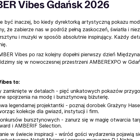
ER Vibes Gdańsk 2026
że być inaczej, bo kiedy dyrektorką artystyczną pokazu mody
y, że zabierze nas w podróż pełną zaskoczeń, światła i ni
rsztynu i muzyki w sposób absolutnie inspirujący. Każdy deta
ię.
BER Vibes po raz kolejny dopełni pierwszy dzień Międzyn
Widzimy się w nowoczesnej przestrzeni AMBEREXPO w Gdań
ibes to:
y zamknięte w detalach - pięć unikatowych pokazów przygo
ne spojrzenia na modę i bursztynową biżuterię.
wa legendarnej projektantki - poznaj dorobek Grażyny Hase,
orząc kolekcje dla gwiazd, instytucji i firm.
konkursów bursztynowych - zanurz się w magię otwarcia t
ward i AMBERIF Selection.
nie w świecie inspiracji - wśród gości wydarzenia pojawią się 