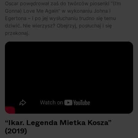
Oscar powędrował zaś do twórców piosenki “(I’m
Gonna) Love Me Again” w wykonaniu Johna i
Egertona – i po jej wysłuchaniu trudno się temu
dziwić. Nie wierzysz? Obejrzyj, posłuchaj i się
przekonaj.
“Ikar. Legenda Mietka Kosza”
(2019)