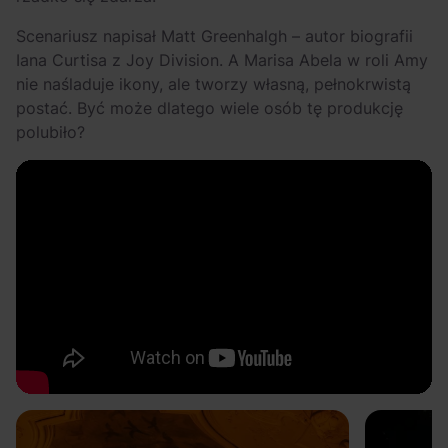
Scenariusz napisał Matt Greenhalgh – autor biografii
Iana Curtisa z Joy Division. A Marisa Abela w roli Amy
nie naśladuje ikony, ale tworzy własną, pełnokrwistą
postać. Być może dlatego wiele osób tę produkcję
polubiło?