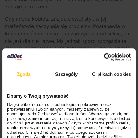
zostaje jej mężem.
Gdy młoda kobieta znajduje swój styl, w jej
małżeństwie zaczynają się problemy. Postanawia w
końcu odejść od męża i zacząć żyć samodzielnie, co
nie jest dla niej łatwe. Ma jednak sporo szczęścia (a
głównie wytrwałości oraz determinacji), bo jej singiel
“What’s Love Got to Do with It” odnosi ogromny
sukces.
“Spacer po linie” (2005)
Zgoda
Szczegóły
O plikach cookies
Tytuł oryginalny: “Walk the Line”
Dbamy o Twoją prywatność
Życie Johnny’ego Casha to gotowy scenariusz
Dzięki plikom cookies i technologiom pokrewnym oraz
filmowy – pełen wzlotów i upadków, miłości i bólu,
przetwarzaniu Twoich danych, możemy zapewnić, że
dopasujemy do Ciebie wyświetlane treści. Wyrażając zgodę na
sławy i uzależnienia. Twórcy postanowili przenieść tę
przechowywanie informacji na urządzeniu końcowym lub dostęp
historię na ekran i wyszło im to znakomicie (krytycy
do nich i przetwarzanie danych (w tym w obszarze profilowania,
analiz rynkowych i statystycznych) sprawiasz, że łatwiej będzie
dają ocenę 7,3!).
odnaleźć Ci na eBilet dokładnie to, czego szukasz i
potrzebujesz. Administratorem Twoich danych będzie eBilet