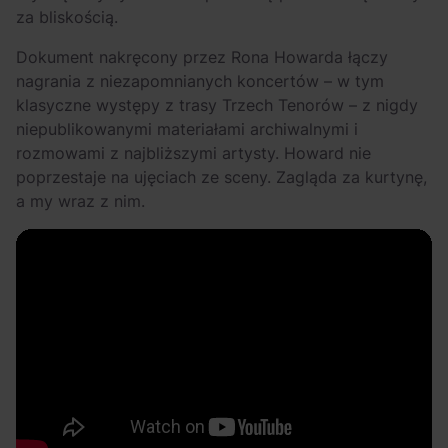
za bliskością.
Dokument nakręcony przez Rona Howarda łączy
nagrania z niezapomnianych koncertów – w tym
klasyczne występy z trasy Trzech Tenorów – z nigdy
niepublikowanymi materiałami archiwalnymi i
rozmowami z najbliższymi artysty. Howard nie
poprzestaje na ujęciach ze sceny. Zagląda za kurtynę,
a my wraz z nim.