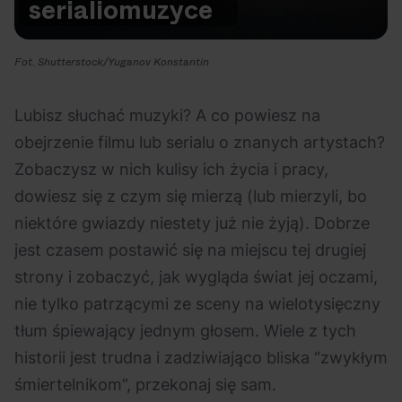
seriali
o
muzyce
Na czasie
Fot. Shutterstock/Yuganov Konstantin
Lubisz słuchać muzyki? A co powiesz na
obejrzenie filmu lub serialu o znanych artystach?
06.08.2026
05.08.2026
Polecane
Scena Impostora
eBilet
Festiwal
Zobaczysz w nich kulisy ich życia i pracy,
Kto jest
Aplikacja
dowiesz się z czym się mierzą (lub mierzyli, bo
prawdziwym fanem
KAMAAAN nową
niektóre gwiazdy niestety już nie żyją). Dobrze
Chivasa?
inicjatywą eBilet
jest czasem postawić się na miejscu tej drugiej
jednoczącą fanów
strony i zobaczyć, jak wygląda świat jej oczami,
nie tylko patrzącymi ze sceny na wielotysięczny
tłum śpiewający jednym głosem. Wiele z tych
historii jest trudna i zadziwiająco bliska “zwykłym
śmiertelnikom”, przekonaj się sam.
05.08.2026
04.08.2026
Polecane
Rap
Festiwal
OFF Festival