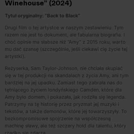
Winehouse” (2024)
Tytuł oryginalny: “Back to Black”
Drugi film o tej artystce w naszym zestawieniu. Tym
razem nie jest to dokument, ale fabularna biografia. I
choć opinie ma słabsze niż “Amy” z 2015 roku, warto
mu dać szansę (szczególnie, jeśli ciekawi cię życie tej
artystki).
Reżyserka, Sam Taylor-Johnson, nie chciała skupiać
się w tej produkcji na skandalach z życia Amy, ani tym
bardziej na jej upadku. Zamiast tego zabrała nas do
tętniącego życiem londyńskiego Camden, które dla
Amy było domem, i pokazała, jak rodziła się legenda.
Patrzymy na tę historię przez pryzmat jej muzyki i
tekstów, a także demonów, które jej towarzyszyły. To
bezkompromisowe spojrzenie na współczesną
machinę sławy, ale też szczery hołd dla talentu, który
rzadko się zdarza.