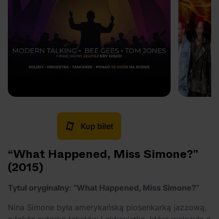
Kup bilet
“What Happened, Miss Simone?”
(2015)
Tytuł oryginalny: “What Happened, Miss Simone?”
Nina Simone była amerykańską piosenkarką jazzową,
a także autorką tekstów i aktywistką, która walczyła o