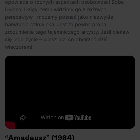
opowiada o różnych aspektach osobowości Boba
Dylana. Dzięki temu widzimy go z różnych
perspektyw i możemy poznać jako niezwykle
barwnego człowieka. Jest to pewna próba
zrozumienia tego tajemniczego artysty. Jeśli ciekawi
cię jego życie – wiesz już, co obejrzeć dziś
wieczorem!
“Amadeusz” (1984)