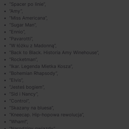
“Spacer po linie”,
“Amy”,
“Miss Americana”,
“Sugar Man”,
“Ennio”,
“Pavarotti”,
“W łóżku z Madonną”,
“Back to Black. Historia Amy Winehouse”,
“Rocketman”,
“Ikar. Legenda Mietka Kosza”,
“Bohemian Rhapsody”,
“Elvis”,
“Jesteś bogiem”,
“Sid i Nancy”,
“Control”,
“Skazany na bluesa”,
“Kneecap. Hip-hopowa rewolucja”,
“Wham!”,
“Narodziny gwiazdy”.