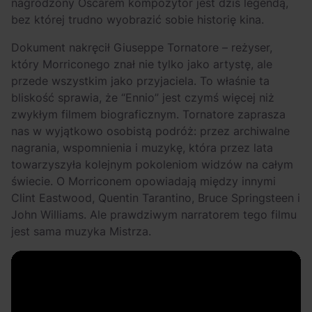
nagrodzony Oscarem kompozytor jest dziś legendą,
bez której trudno wyobrazić sobie historię kina.
Dokument nakręcił Giuseppe Tornatore – reżyser,
który Morriconego znał nie tylko jako artystę, ale
przede wszystkim jako przyjaciela. To właśnie ta
bliskość sprawia, że “Ennio” jest czymś więcej niż
zwykłym filmem biograficznym. Tornatore zaprasza
nas w wyjątkowo osobistą podróż: przez archiwalne
nagrania, wspomnienia i muzykę, która przez lata
towarzyszyła kolejnym pokoleniom widzów na całym
świecie. O Morriconem opowiadają między innymi
Clint Eastwood, Quentin Tarantino, Bruce Springsteen i
John Williams. Ale prawdziwym narratorem tego filmu
jest sama muzyka Mistrza.