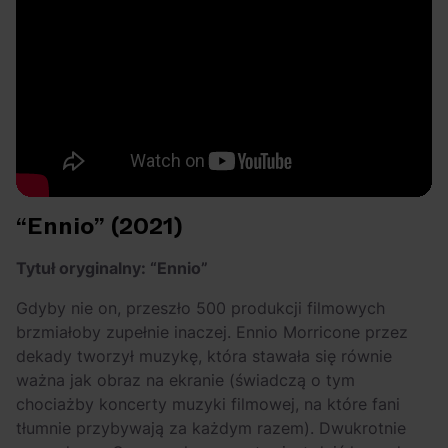
“Ennio” (2021)
Tytuł oryginalny: “Ennio”
Gdyby nie on, przeszło 500 produkcji filmowych
brzmiałoby zupełnie inaczej. Ennio Morricone przez
dekady tworzył muzykę, która stawała się równie
ważna jak obraz na ekranie (świadczą o tym
chociażby koncerty muzyki filmowej, na które fani
tłumnie przybywają za każdym razem). Dwukrotnie