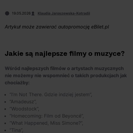
Szerzej! Skąd
OFF Festival 2026 –
wzięło się pogo na
nocne koncerty
19.05.2026
Klaudia Jaroszewska-Kotradii
rapowych
warte uwagi!
koncertach?
Artykuł może zawierać autopromocję eBilet.pl
Jakie są najlepsze filmy o muzyce?
Wśród najlepszych filmów o artystach muzycznych
nie możemy nie wspomnieć o takich produkcjach jak
chociażby:
“I’m Not There. Gdzie indziej jestem”,
“Amadeusz”,
“Woodstock”,
“Homecoming: Film od Beyoncé”,
“What Happened, Miss Simone?”,
“Tina”,