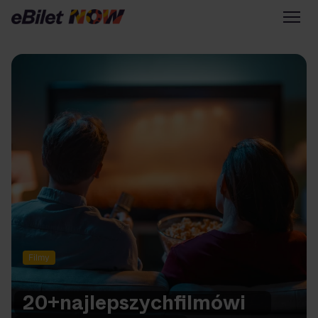
Tylko na eBilet
Zapisz się na newsletter
Przejdź na eBilet.pl
Warto sprawdzić na eBilet
NOW
Scena Główna
Scena Impostora
Historia jednej piosenki
Poza nurtem
Filmy
Poznaj Polskę
Kultura Osobista
20+
najlepszych
filmów
i