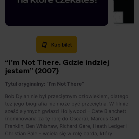
Kup bilet
“I’m Not There. Gdzie indziej
jestem” (2007)
Tytuł oryginalny: “I’m Not There”
Bob Dylan nie był przeciętnym człowiekiem, dlatego
też jego biografia nie może być przeciętna. W filmie
sześć słynnych gwiazd Hollywood – Cate Blanchett
(nominowana za tę rolę do Oscara), Marcus Carl
Franklin, Ben Whishaw, Richard Gere, Heath Ledger i
Christian Bale – wciela się w rolę barda, który