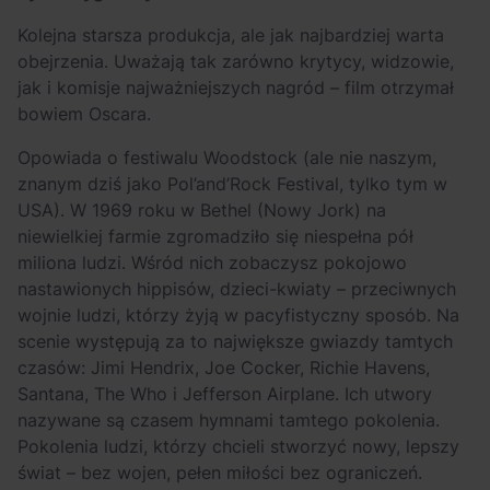
Kolejna starsza produkcja, ale jak najbardziej warta
obejrzenia. Uważają tak zarówno krytycy, widzowie,
jak i komisje najważniejszych nagród – film otrzymał
bowiem Oscara.
Opowiada o festiwalu Woodstock (ale nie naszym,
znanym dziś jako Pol’and’Rock Festival, tylko tym w
USA). W 1969 roku w Bethel (Nowy Jork) na
niewielkiej farmie zgromadziło się niespełna pół
miliona ludzi. Wśród nich zobaczysz pokojowo
nastawionych hippisów, dzieci-kwiaty – przeciwnych
wojnie ludzi, którzy żyją w pacyfistyczny sposób. Na
scenie występują za to największe gwiazdy tamtych
czasów: Jimi Hendrix, Joe Cocker, Richie Havens,
Santana, The Who i Jefferson Airplane. Ich utwory
nazywane są czasem hymnami tamtego pokolenia.
Pokolenia ludzi, którzy chcieli stworzyć nowy, lepszy
świat – bez wojen, pełen miłości bez ograniczeń.