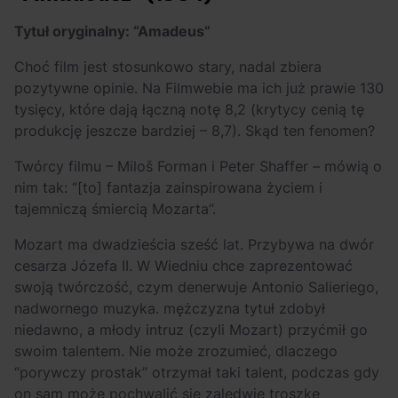
Tytuł oryginalny: “Amadeus”
Choć film jest stosunkowo stary, nadal zbiera
pozytywne opinie. Na Filmwebie ma ich już prawie 130
tysięcy, które dają łączną notę 8,2 (krytycy cenią tę
produkcję jeszcze bardziej – 8,7). Skąd ten fenomen?
Twórcy filmu – Miloš Forman i Peter Shaffer – mówią o
nim tak: “[to] fantazja zainspirowana życiem i
tajemniczą śmiercią Mozarta”.
Mozart ma dwadzieścia sześć lat. Przybywa na dwór
cesarza Józefa II. W Wiedniu chce zaprezentować
swoją twórczość, czym denerwuje Antonio Salieriego,
nadwornego muzyka. mężczyzna tytuł zdobył
niedawno, a młody intruz (czyli Mozart) przyćmił go
swoim talentem. Nie może zrozumieć, dlaczego
“porywczy prostak” otrzymał taki talent, podczas gdy
on sam może pochwalić się zaledwie troszkę