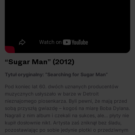
“Sugar Man” (2012)
Tytuł oryginalny: “Searching for Sugar Man”
Pod koniec lat 60. dwóch uznanych producentów
muzycznych usłyszało w barze w Detroit
nieznajomego piosenkarza. Byli pewni, że mają przed
sobą przyszłą gwiazdę – kogoś na miarę Boba Dylana.
Nagrali z nim album i czekali na sukces, ale… płyty nie
kupił dosłownie nikt. Artysta zaś zniknął bez śladu,
pozostawiając po sobie jedynie plotki o przedziwnym