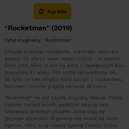
Kup bilet
“Rocketman” (2019)
Tytuł oryginalny: “Rocketman”
Chłopak z małego miasteczka, w którego muzyczny
geniusz nie wierzą nawet własni rodzice – to właśnie
Elton John. Mimo to stał się jedną z największych ikon
popkultury XX wieku. Film został opowiedziany tak,
jak tylko on sam mógłby sobie życzyć: z rozmachem,
humorem i muzyką grającą pierwsze skrzypce.
“Rocketman” nie jest zwykłą biografią. Reżyser Dexter
Fletcher zamiast kroniki wydarzeń serwuje nam
widowisko, w którym piosenki Johna stają się
językiem opowieści. W główną rolę wciela się Taron
Egerton, który za tę kreację zgarnął Złotego Globa.