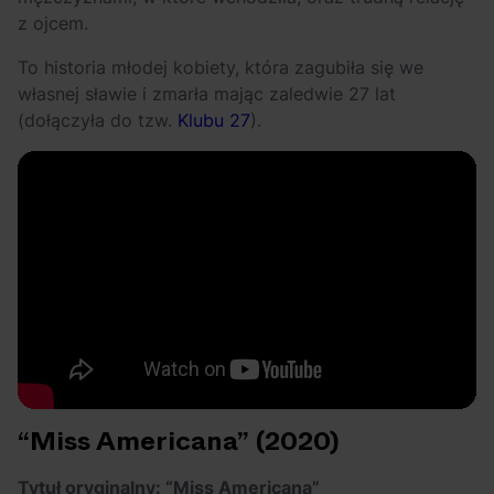
z ojcem.
To historia młodej kobiety, która zagubiła się we
własnej sławie i zmarła mając zaledwie 27 lat
(dołączyła do tzw.
Klubu 27
).
“Miss Americana” (2020)
Tytuł oryginalny: “Miss Americana”