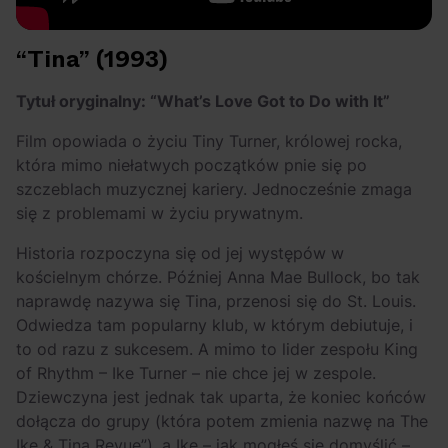
“Tina” (1993)
Tytuł oryginalny: “What’s Love Got to Do with It”
Film opowiada o życiu Tiny Turner, królowej rocka,
która mimo niełatwych początków pnie się po
szczeblach muzycznej kariery. Jednocześnie zmaga
się z problemami w życiu prywatnym.
Historia rozpoczyna się od jej występów w
kościelnym chórze. Później Anna Mae Bullock, bo tak
naprawdę nazywa się Tina, przenosi się do St. Louis.
Odwiedza tam popularny klub, w którym debiutuje, i
to od razu z sukcesem. A mimo to lider zespołu King
of Rhythm – Ike Turner – nie chce jej w zespole.
Dziewczyna jest jednak tak uparta, że koniec końców
dołącza do grupy (która potem zmienia nazwę na The
Ike & Tina Revue”), a Ike – jak mogłeś się domyślić –