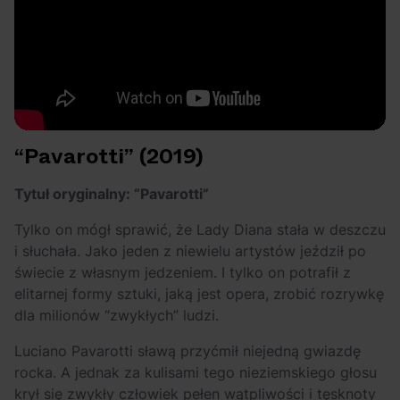
“Pavarotti” (2019)
Tytuł oryginalny: “Pavarotti”
Tylko on mógł sprawić, że Lady Diana stała w deszczu
i słuchała. Jako jeden z niewielu artystów jeździł po
świecie z własnym jedzeniem. I tylko on potrafił z
elitarnej formy sztuki, jaką jest opera, zrobić rozrywkę
dla milionów “zwykłych” ludzi.
Luciano Pavarotti sławą przyćmił niejedną gwiazdę
rocka. A jednak za kulisami tego nieziemskiego głosu
krył się zwykły człowiek pełen wątpliwości i tęsknoty