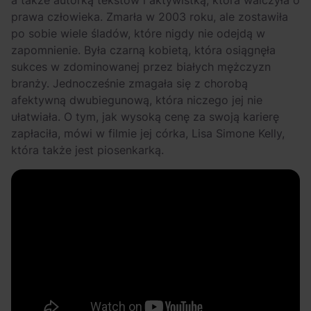
prawa człowieka. Zmarła w 2003 roku, ale zostawiła
po sobie wiele śladów, które nigdy nie odejdą w
zapomnienie. Była czarną kobietą, która osiągnęła
sukces w zdominowanej przez białych mężczyzn
branży. Jednocześnie zmagała się z chorobą
afektywną dwubiegunową, która niczego jej nie
ułatwiała. O tym, jak wysoką cenę za swoją karierę
zapłaciła, mówi w filmie jej córka, Lisa Simone Kelly,
która także jest piosenkarką.