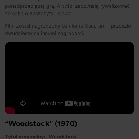
ponadprzeciętną grą. Artyści zaczynają rywalizować
ze sobą o zaszczyty i sławę.
Film został nagrodzony ośmioma Oscarami i przeszło
dwudziestoma innymi nagrodami.
“Woodstock” (1970)
Tytuł oryginalny: “Woodstock”