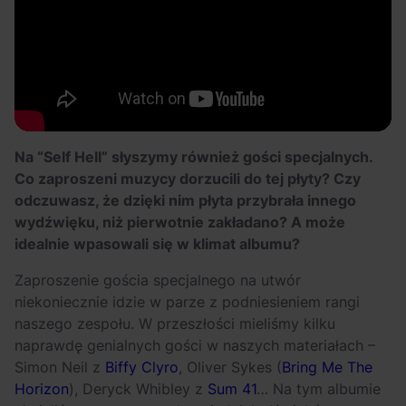
Na “Self Hell” słyszymy również gości specjalnych.
Co zaproszeni muzycy dorzucili do tej płyty? Czy
odczuwasz, że dzięki nim płyta przybrała innego
wydźwięku, niż pierwotnie zakładano? A może
idealnie wpasowali się w klimat albumu?
Zaproszenie gościa specjalnego na utwór
niekoniecznie idzie w parze z podniesieniem rangi
naszego zespołu. W przeszłości mieliśmy kilku
naprawdę genialnych gości w naszych materiałach –
Simon Neil z
Biffy Clyro
, Oliver Sykes (
Bring Me The
Horizon
), Deryck Whibley z
Sum 41
… Na tym albumie