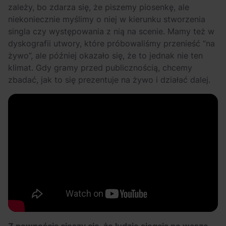
zależy, bo zdarza się, że piszemy piosenkę, ale
niekoniecznie myślimy o niej w kierunku stworzenia
singla czy występowania z nią na scenie. Mamy też w
dyskografii utwory, które próbowaliśmy przenieść “na
żywo”, ale później okazało się, że to jednak nie ten
klimat. Gdy gramy przed publicznością, chcemy
zbadać, jak to się prezentuje na żywo i działać dalej.