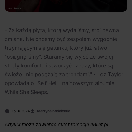
Na czasie
Fot. Enzo Iriate
- Za każdą płytą, którą wydaliśmy, stoi pewna
zmiana. Nie chcemy być zespołem wygodnie
trzymającym się gatunku, który już łatwo
06.08.2026
05.08.2026
Polecane
Scena Impostora
eBilet
Festiwal
"osiągnęliśmy". Staramy się wyjść ze swojej
Kto jest
Aplikacja
strefy komfortu i stworzyć rzeczy, które są
prawdziwym fanem
KAMAAAN nową
świeże i nie podążają za trendami." - Loz Taylor
Chivasa?
inicjatywą eBilet
opowiada o "Self Hell", najnowszym albumie
jednoczącą fanów
While She Sleeps.
15.10.2024
Martyna Kościelnik
Artykuł może zawierać autopromocję eBilet.pl
05.08.2026
04.08.2026
Polecane
Rap
Festiwal
OFF Festival