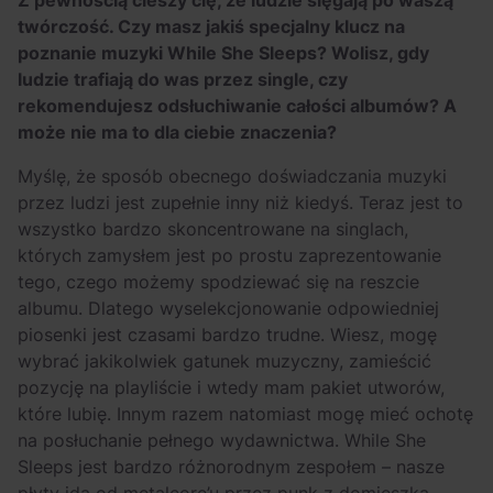
Z pewnością cieszy cię, że ludzie sięgają po waszą
twórczość. Czy masz jakiś specjalny klucz na
poznanie muzyki While She Sleeps? Wolisz, gdy
ludzie trafiają do was przez single, czy
rekomendujesz odsłuchiwanie całości albumów? A
może nie ma to dla ciebie znaczenia?
Myślę, że sposób obecnego doświadczania muzyki
przez ludzi jest zupełnie inny niż kiedyś. Teraz jest to
wszystko bardzo skoncentrowane na singlach,
których zamysłem jest po prostu zaprezentowanie
tego, czego możemy spodziewać się na reszcie
albumu. Dlatego wyselekcjonowanie odpowiedniej
piosenki jest czasami bardzo trudne. Wiesz, mogę
wybrać jakikolwiek gatunek muzyczny, zamieścić
pozycję na playliście i wtedy mam pakiet utworów,
które lubię. Innym razem natomiast mogę mieć ochotę
na posłuchanie pełnego wydawnictwa. While She
Sleeps jest bardzo różnorodnym zespołem – nasze