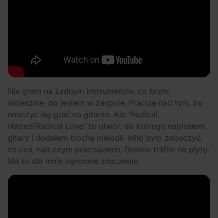
Nie gram na żadnym instrumencie, co brzmi
śmiesznie, bo jestem w zespole. Pracuję nad tym, by
nauczyć się grać na gitarze. Ale “Radical
Hatred/Radical Love” to utwór, do którego napisałem
gitary i dodałem trochę melodii. Miło było zobaczyć,
że coś, nad czym pracowałem, finalnie trafiło na płytę.
Ma to dla mnie ogromne znaczenie.