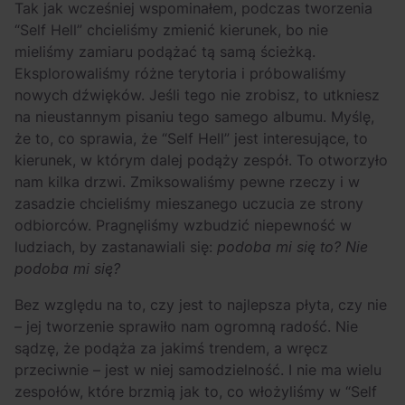
Tak jak wcześniej wspominałem, podczas tworzenia
“Self Hell” chcieliśmy zmienić kierunek, bo nie
mieliśmy zamiaru podążać tą samą ścieżką.
Eksplorowaliśmy różne terytoria i próbowaliśmy
nowych dźwięków. Jeśli tego nie zrobisz, to utkniesz
na nieustannym pisaniu tego samego albumu. Myślę,
że to, co sprawia, że “Self Hell” jest interesujące, to
kierunek, w którym dalej podąży zespół. To otworzyło
nam kilka drzwi. Zmiksowaliśmy pewne rzeczy i w
zasadzie chcieliśmy mieszanego uczucia ze strony
odbiorców. Pragnęliśmy wzbudzić niepewność w
ludziach, by zastanawiali się:
podoba mi się to? Nie
podoba mi się?
Bez względu na to, czy jest to najlepsza płyta, czy nie
– jej tworzenie sprawiło nam ogromną radość. Nie
sądzę, że podąża za jakimś trendem, a wręcz
przeciwnie – jest w niej samodzielność. I nie ma wielu
zespołów, które brzmią jak to, co włożyliśmy w “Self