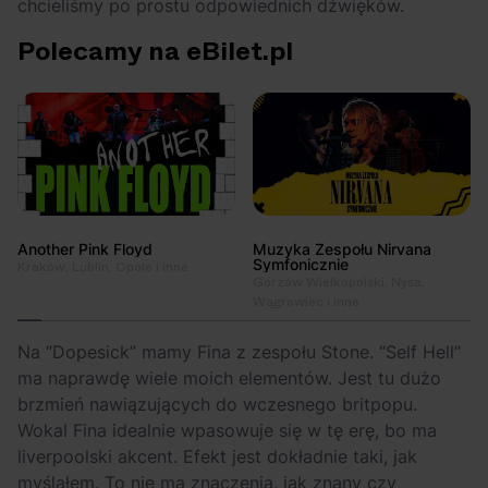
chcieliśmy po prostu odpowiednich dźwięków.
Polecamy na eBilet.pl
Another Pink Floyd
Muzyka Zespołu Nirvana
Symfonicznie
Kraków, Lublin, Opole i inne
Gorzów Wielkopolski, Nysa,
Wągrowiec i inne
Na “Dopesick” mamy Fina z zespołu Stone. “Self Hell”
ma naprawdę wiele moich elementów. Jest tu dużo
brzmień nawiązujących do wczesnego britpopu.
Wokal Fina idealnie wpasowuje się w tę erę, bo ma
liverpoolski akcent. Efekt jest dokładnie taki, jak
myślałem. To nie ma znaczenia, jak znany czy