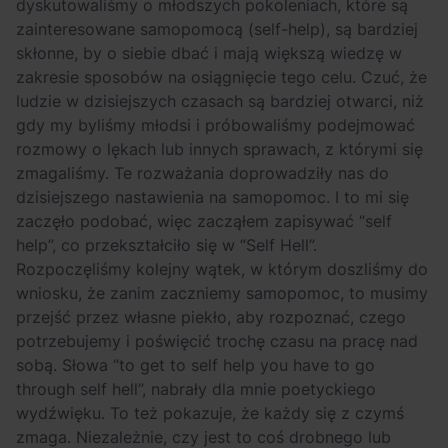
dyskutowaliśmy o młodszych pokoleniach, które są
zainteresowane samopomocą (self-help), są bardziej
skłonne, by o siebie dbać i mają większą wiedzę w
zakresie sposobów na osiągnięcie tego celu. Czuć, że
ludzie w dzisiejszych czasach są bardziej otwarci, niż
gdy my byliśmy młodsi i próbowaliśmy podejmować
rozmowy o lękach lub innych sprawach, z którymi się
zmagaliśmy. Te rozważania doprowadziły nas do
dzisiejszego nastawienia na samopomoc. I to mi się
zaczęło podobać, więc zacząłem zapisywać “self
help”, co przekształciło się w “Self Hell”.
Rozpoczęliśmy kolejny wątek, w którym doszliśmy do
wniosku, że zanim zaczniemy samopomoc, to musimy
przejść przez własne piekło, aby rozpoznać, czego
potrzebujemy i poświęcić trochę czasu na pracę nad
sobą. Słowa “to get to self help you have to go
through self hell”, nabrały dla mnie poetyckiego
wydźwięku. To też pokazuje, że każdy się z czymś
zmaga. Niezależnie, czy jest to coś drobnego lub