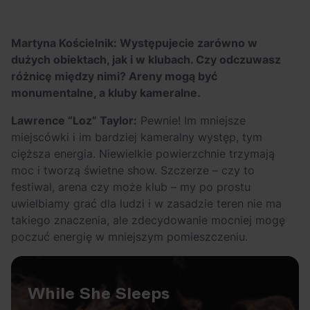
Szerzej! Skąd
OFF Festival 2026 –
wzięło się pogo na
nocne koncerty
rapowych
warte uwagi!
Martyna Kościelnik: Występujecie zarówno w
dużych obiektach, jak i w klubach. Czy odczuwasz
koncertach?
różnicę między nimi? Areny mogą być
monumentalne, a kluby kameralne.
Lawrence “Loz” Taylor:
Pewnie! Im mniejsze
miejscówki i im bardziej kameralny występ, tym
cięższa energia. Niewielkie powierzchnie trzymają
moc i tworzą świetne show. Szczerze – czy to
festiwal, arena czy może klub – my po prostu
uwielbiamy grać dla ludzi i w zasadzie teren nie ma
takiego znaczenia, ale zdecydowanie mocniej mogę
poczuć energię w mniejszym pomieszczeniu.
While She Sleeps