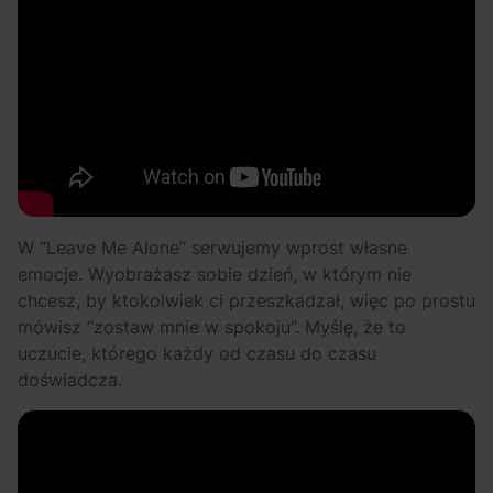
W “Leave Me Alone” serwujemy wprost własne
emocje. Wyobrażasz sobie dzień, w którym nie
chcesz, by ktokolwiek ci przeszkadzał, więc po prostu
mówisz “zostaw mnie w spokoju”. Myślę, że to
uczucie, którego każdy od czasu do czasu
doświadcza.