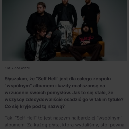
Fot. Enzo Iriate
Słyszałam, że “Self Hell” jest dla całego zespołu
“wspólnym” albumem i każdy miał szansę na
wrzucenie swoich pomysłów. Jak to się stało, że
wszyscy zdecydowaliście osadzić go w takim tytule?
Co się kryje pod tą nazwą?
Tak, “Self Hell” to jest naszym najbardziej “wspólnym”
albumem. Za każdą płytą, którą wydaliśmy, stoi pewna