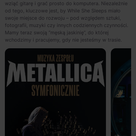
wziąć gitarę i grać prosto do komputera. Niezależnie
od tego, kluczowe jest, by While She Sleeps miało
swoje miejsce do rozwoju – pod względem sztuki,
fotografii, muzyki czy innych codziennych czynności.
Mamy teraz swoją “męską jaskinię”, do której
wchodzimy i pracujemy, gdy nie jesteśmy w trasie.