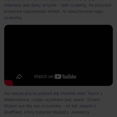
nieznany jest dany artysta – jeśli czujemy, że przynosi
piosence odpowiedni klimat, to nieuchronnie tego
szukamy.
Na naszej płycie pojawił się również Alex Taylor z
Malevolence, czego wynikiem jest utwór “Down”.
Wybór był dla nas oczywisty – to też zespół z
Sheffield, który totalnie miażdży. Jesteśmy