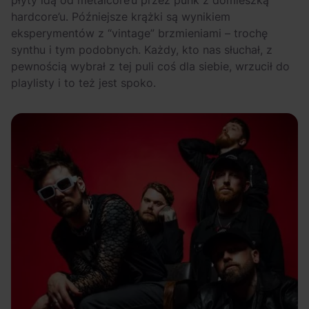
płyty idą od metalcore’u przez punk z domieszką
hardcore’u. Późniejsze krążki są wynikiem
eksperymentów z “vintage” brzmieniami – trochę
synthu i tym podobnych. Każdy, kto nas słuchał, z
pewnością wybrał z tej puli coś dla siebie, wrzucił do
playlisty i to też jest spoko.