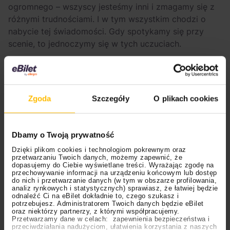
ogromnego – wszyscy jesteśmy inni i zmagamy się z
różnymi trudnościami. I w tym wszystkim chodzi o
nabycie tej świadomości. Gdy spotykamy się przy
scenie, to jednoczymy się w tych uczuciach.
Zgoda
Szczegóły
O plikach cookies
Dbamy o Twoją prywatność
Dzięki plikom cookies i technologiom pokrewnym oraz
przetwarzaniu Twoich danych, możemy zapewnić, że
dopasujemy do Ciebie wyświetlane treści. Wyrażając zgodę na
przechowywanie informacji na urządzeniu końcowym lub dostęp
do nich i przetwarzanie danych (w tym w obszarze profilowania,
analiz rynkowych i statystycznych) sprawiasz, że łatwiej będzie
Czy stworzenie utworów definiujących osobiste
odnaleźć Ci na eBilet dokładnie to, czego szukasz i
potrzebujesz. Administratorem Twoich danych będzie eBilet
piekło stało się dla ciebie szczególnym wyzwaniem?
oraz niektórzy partnerzy, z którymi współpracujemy.
A może wena przyszła w sposób naturalny?
Przetwarzamy dane w celach: zapewnienia bezpieczeństwa i
przeciwdziałania nadużyciom, ułatwienia korzystania z naszych
Zmierzenie się z własnymi emocjami na albumie jest