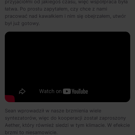
przyjaciółmi od jakiegoś czasu, więc współpraca była
łatwa. Po prostu zapytałem, czy chce z nami
pracować nad kawałkiem i nim się obejrzałem, utwór
był już gotowy.
Sean wprowadził w nasze brzmienia wiele
syntezatorów, więc do kooperacji został zaproszony
Aether, który również siedzi w tym klimacie. W efekcie
brzmi to niesamowicie.