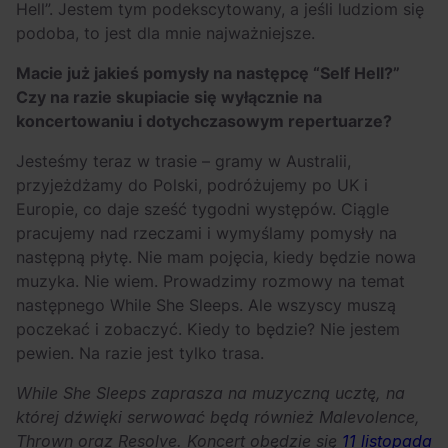
Hell”. Jestem tym podekscytowany, a jeśli ludziom się
podoba, to jest dla mnie najważniejsze.
Macie już jakieś pomysły na następcę “Self Hell?”
Czy na razie skupiacie się wyłącznie na
koncertowaniu i dotychczasowym repertuarze?
Jesteśmy teraz w trasie – gramy w Australii,
przyjeżdżamy do Polski, podróżujemy po UK i
Europie, co daje sześć tygodni występów. Ciągle
pracujemy nad rzeczami i wymyślamy pomysły na
następną płytę. Nie mam pojęcia, kiedy będzie nowa
muzyka. Nie wiem. Prowadzimy rozmowy na temat
następnego While She Sleeps. Ale wszyscy muszą
poczekać i zobaczyć. Kiedy to będzie? Nie jestem
pewien. Na razie jest tylko trasa.
While She Sleeps zaprasza na muzyczną ucztę, na
której dźwięki serwować będą również Malevolence,
Thrown oraz Resolve. Koncert obędzie się
11 listopada