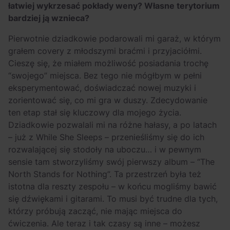
łatwiej wykrzesać pokłady weny? Własne terytorium
bardziej ją wznieca?
Pierwotnie dziadkowie podarowali mi garaż, w którym
grałem covery z młodszymi braćmi i przyjaciółmi.
Cieszę się, że miałem możliwość posiadania trochę
“swojego” miejsca. Bez tego nie mógłbym w pełni
eksperymentować, doświadczać nowej muzyki i
zorientować się, co mi gra w duszy. Zdecydowanie
ten etap stał się kluczowy dla mojego życia.
Dziadkowie pozwalali mi na różne hałasy, a po latach
– już z While She Sleeps – przenieśliśmy się do ich
rozwalającej się stodoły na uboczu… i w pewnym
sensie tam stworzyliśmy swój pierwszy album – “The
North Stands for Nothing”. Ta przestrzeń była też
istotna dla reszty zespołu – w końcu mogliśmy bawić
się dźwiękami i gitarami. To musi być trudne dla tych,
którzy próbują zacząć, nie mając miejsca do
ćwiczenia. Ale teraz i tak czasy są inne – możesz