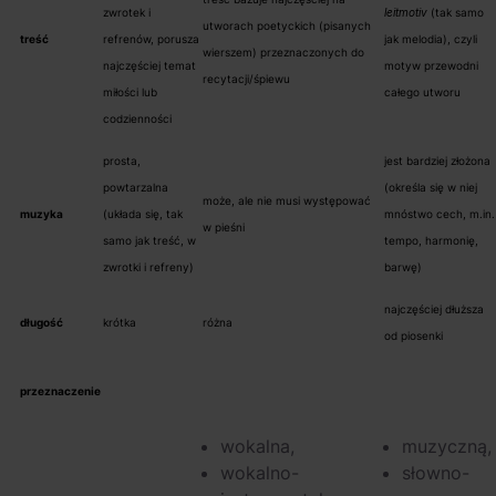
zwrotek i
leitmotiv
(tak samo
utworach poetyckich (pisanych
treść
refrenów, porusza
jak melodia), czyli
wierszem) przeznaczonych do
najczęściej temat
motyw przewodni
recytacji/śpiewu
miłości lub
całego utworu
codzienności
prosta,
jest bardziej złożona
powtarzalna
(określa się w niej
może, ale nie musi występować
muzyka
(układa się, tak
mnóstwo cech, m.in.
w pieśni
samo jak treść, w
tempo, harmonię,
zwrotki i refreny)
barwę)
najczęściej dłuższa
długość
krótka
różna
od piosenki
przeznaczenie
wokalna,
muzyczną,
wokalno-
słowno-