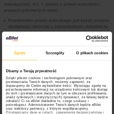
melodycznej). Art. 1. ustawy o prawie autorskim i
prawach pokrewnych mówi:
Przedmiotem prawa autorskiego jest każdy przejaw
działalności twórczej o indywidualnym charakterze,
ustalony w jakiejkolwiek postaci, niezależnie od
wartości, przeznaczenia i sposobu wyrażenia
(utwór).
Zgoda
Szczegóły
O plikach cookies
W szczególności przedmiotem prawa autorskiego
są utwory:
Dbamy o Twoją prywatność
wyrażone słowem, symbolami matematycznymi,
znakami graficznymi (literackie, publicystyczne,
Dzięki plikom cookies i technologiom pokrewnym oraz
przetwarzaniu Twoich danych, możemy zapewnić, że
naukowe, kartograficzne oraz programy
dopasujemy do Ciebie wyświetlane treści. Wyrażając zgodę na
komputerowe);
przechowywanie informacji na urządzeniu końcowym lub dostęp
do nich i przetwarzanie danych (w tym w obszarze profilowania,
analiz rynkowych i statystycznych) sprawiasz, że łatwiej będzie
plastyczne;
odnaleźć Ci na eBilet dokładnie to, czego szukasz i
potrzebujesz. Administratorem Twoich danych będzie eBilet
oraz niektórzy partnerzy, z którymi współpracujemy.
fotograficzne;
Przetwarzamy dane w celach: zapewnienia bezpieczeństwa i