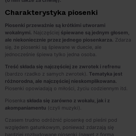
(o nim także za chwilę).
Charakterystyka piosenki
Piosenki przeważnie są krótkimi utworami
wokalnymi.
Najczęściej
śpiewane są jednym głosem,
ale niekoniecznie przez jednego piosenkarza.
Zdarza
się, że piosenki są śpiewane w duecie, ale
jednocześnie śpiewa tylko jedna osoba.
Treść składa się najczęściej ze zwrotek i refrenu
(bardzo rzadko z samych zwrotek).
Tematyka jest
różnorodna, ale najczęściej nieskomplikowana.
Piosenki opowiadają o miłości, życiu codziennym itd.
Piosenka
składa się zarówno z wokalu, jak i z
akompaniamentu
(czyli muzyki).
Czasem trudno odróżnić piosenkę od pieśni pod
względem gatunkowym, ponieważ zdarzają się
bardziej rozbudowane piosenki (nawet z formą