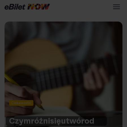
Tylko na eBilet
Zapisz się na newsletter
Przejdź na eBilet.pl
Warto sprawdzić na eBilet
NOW
Scena Główna
Scena Impostora
Historia jednej piosenki
Poza nurtem
Ciekawostki
Poznaj Polskę
Kultura Osobista
Czym
różni
się
utwór
od