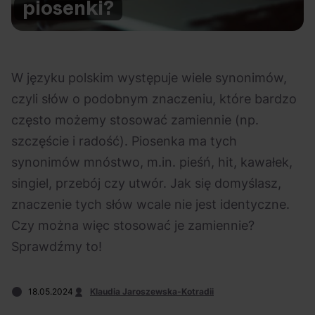
piosenki?
Na czasie
W języku polskim występuje wiele synonimów,
czyli słów o podobnym znaczeniu, które bardzo
często możemy stosować zamiennie (np.
06.08.2026
05.08.2026
Polecane
Scena Impostora
eBilet
Festiwal
szczęście i radość). Piosenka ma tych
Kto jest
Aplikacja
synonimów mnóstwo, m.in. pieśń, hit, kawałek,
prawdziwym fanem
KAMAAAN nową
singiel, przebój czy utwór. Jak się domyślasz,
Chivasa?
inicjatywą eBilet
znaczenie tych słów wcale nie jest identyczne.
jednoczącą fanów
Czy można więc stosować je zamiennie?
Sprawdźmy to!
18.05.2024
Klaudia Jaroszewska-Kotradii
04.08.2026
04.08.2026
Festiwal
OFF Festival
High Five
Polecane