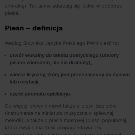
chóralną). Tak samo zdarzają się lekkie w odbiorze
pieśni.
Pieśń – definicja
Według Słownika Języka Polskiego PWN pieśń to:
utwór wokalny do tekstu poetyckiego (utwory
pisane wierszem, ale nie dramaty),
wiersz liryczny, który jest przeznaczony do śpiewu
lub recytacji,
część poematu epickiego.
Co więcej, słownik mówi także o pieśni bez słów
(instrumentalna miniatura muzyczna o śpiewnej
melodii), a także o pieśni masowej (pieśni popularnej,
która zwykle ma treść propagandową czy
patriotyczną i jest najczęściej śpiewana na wiecach,