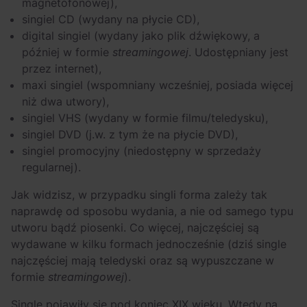
magnetofonowej),
singiel CD (wydany na płycie CD),
digital singiel (wydany jako plik dźwiękowy, a
później w formie
streamingowej
. Udostępniany jest
przez internet),
maxi singiel (wspomniany wcześniej, posiada więcej
niż dwa utwory),
singiel VHS (wydany w formie filmu/teledysku),
singiel DVD (j.w. z tym że na płycie DVD),
singiel promocyjny (niedostępny w sprzedaży
regularnej).
Jak widzisz, w przypadku singli forma zależy tak
naprawdę od sposobu wydania, a nie od samego typu
utworu bądź piosenki. Co więcej, najczęściej są
wydawane w kilku formach jednocześnie (dziś single
najczęściej mają teledyski oraz są wypuszczane w
formie
streamingowej
).
Single pojawiły się pod koniec XIX wieku. Wtedy na