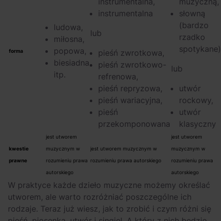
instrumentalna,
muzyczną,
instrumentalna
słowną
(bardzo
ludowa,
lub
rzadko
miłosna,
spotykane)
popowa,
forma
pieśń zwrotkowa,
biesiadna
pieśń zwrotkowo-
lub
itp.
refrenowa,
pieśń repryzowa,
utwór
pieśń wariacyjna,
rockowy,
pieśń
utwór
przekomponowana
klasyczny
jest utworem
jest utworem
kwestie
muzycznym w
jest utworem muzycznym w
muzycznym w
prawne
rozumieniu prawa
rozumieniu prawa autorskiego
rozumieniu prawa
autorskiego
autorskiego
W praktyce każde dzieło muzyczne możemy określać
utworem, ale warto rozróżniać poszczególne ich
rodzaje. Teraz już wiesz, jak to zrobić i czym różni się
pieśń, piosenka, utwór i singiel. A który z nich będzie