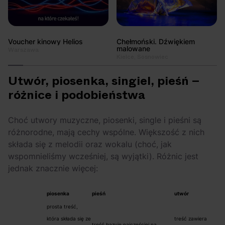
Voucher kinowy Helios
Chełmoński. Dźwiękiem
malowane
Warszawa
Kielce, Sosnowiec
Utwór, piosenka, singiel, pieśń –
różnice i podobieństwa
Choć utwory muzyczne, piosenki, single i pieśni są
różnorodne, mają cechy wspólne. Większość z nich
składa się z melodii oraz wokalu (choć, jak
wspomnieliśmy wcześniej, są wyjątki). Różnic jest
jednak znacznie więcej:
piosenka
pieśń
utwór
prosta treść,
która składa się ze
treść zawiera
treść bazuje najczęściej na