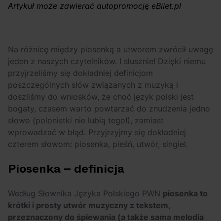
OFF Festival 2026 –
High Five: pięć
Artykuł może zawierać autopromocję eBilet.pl
nocne koncerty
najciekawszych
warte uwagi!
wydarzeń w polskim
rapie [czerwiec i
Na różnicę między piosenką a utworem zwrócił uwagę
lipiec 2026]
jeden z naszych czytelników. I słusznie! Dzięki niemu
przyjrzeliśmy się dokładniej definicjom
poszczególnych słów związanych z muzyką i
doszliśmy do wniosków, że choć język polski jest
bogaty, czasem warto powtarzać do znudzenia jedno
słowo (polonistki nie lubią tego!), zamiast
wprowadzać w błąd. Przyjrzyjmy się dokładniej
czterem słowom: piosenka, pieśń, utwór, singiel.
Piosenka – definicja
Według Słownika Języka Polskiego PWN
piosenka to
krótki i prosty utwór muzyczny z tekstem,
przeznaczony do śpiewania (a także sama melodia