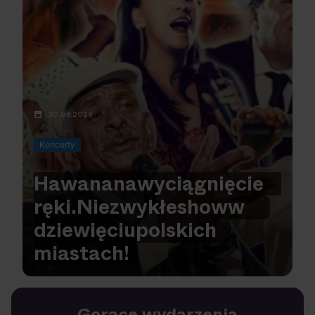
30.06.2026
Koncerty
Hawana
na
wyciągnięcie
ręki.
Niezwykłe
show
w
dziewięciu
polskich
miastach!
Gorące wydarzenia