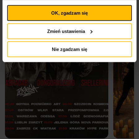
Ustawienia
momencie wycofać lub ponowić pod linkiem
plików cookies
na stronie głównej. Wycofanie zgody nie
OK, zgadzam się
wpływa na legalność uprzedniego przetwarzania.
Polityka prywatności
Polityka plików cookies
Zmień ustawienia
Nie zgadzam się