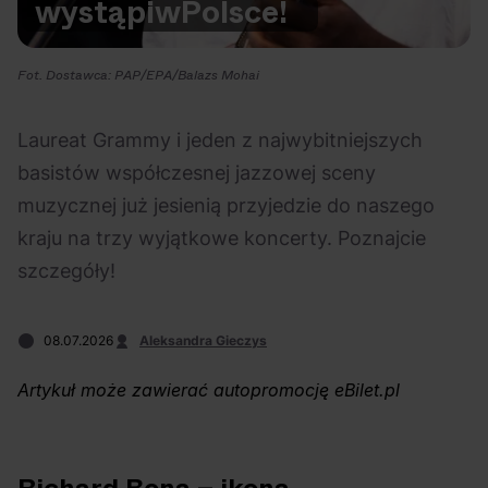
wystąpi
w
Polsce!
Na czasie
Fot. Dostawca: PAP/EPA/Balazs Mohai
Laureat Grammy i jeden z najwybitniejszych
basistów współczesnej jazzowej sceny
06.08.2026
05.08.2026
Polecane
Scena Impostora
eBilet
Festiwal
muzycznej już jesienią przyjedzie do naszego
Kto jest
Aplikacja
kraju na trzy wyjątkowe koncerty. Poznajcie
prawdziwym fanem
KAMAAAN nową
szczegóły!
Chivasa?
inicjatywą eBilet
jednoczącą fanów
08.07.2026
Aleksandra Gieczys
Artykuł może zawierać autopromocję eBilet.pl
04.08.2026
04.08.2026
Festiwal
OFF Festival
High Five
Polecane