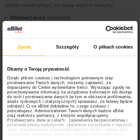
scenie towarzyszyć mu będą wybitni muzycy:
Michael Lecoq
(klawisze)
Nicolas Viccaro
(perkusja)
Ciro Manna
(gitara)
Alexandre Herichon
(trąbka)
Zgoda
Szczegóły
O plikach cookies
Te trzy wyjątkowe koncerty to niebywała okazja by
usłyszeć na żywo tego niesamowitego artystę!
Dbamy o Twoją prywatność
– Jego koncerty to pełne energii i emocji muzyczne
Dzięki plikom cookies i technologiom pokrewnym oraz
podróże, które przekraczają granice kultur i
przetwarzaniu Twoich danych, możemy zapewnić, że
gatunków, pozostawiając publiczność pod wrażeniem
dopasujemy do Ciebie wyświetlane treści. Wyrażając zgodę na
przechowywanie informacji na urządzeniu końcowym lub dostęp
długo po wybrzmieniu ostatniego dźwięku. Tym razem
do nich i przetwarzanie danych (w tym w obszarze profilowania,
analiz rynkowych i statystycznych) sprawiasz, że łatwiej będzie
Richard wystąpi w klubowych przestrzeniach, co
odnaleźć Ci na eBilet dokładnie to, czego szukasz i
zapewni bliskość i kontakt z artystą oraz
potrzebujesz. Administratorem Twoich danych będzie eBilet
oraz niektórzy partnerzy, z którymi współpracujemy.
niezapomniane wrażenia – zaprasza na występy ich
Przetwarzamy dane w celach: zapewnienia bezpieczeństwa i
organizator, ETER MUSIC.
przeciwdziałania nadużyciom, ułatwienia korzystania z naszych
stron, prezentowania spersonalizowanych treści i reklam oraz
ich pomiaru, tworzenia statystyk, poprawy funkcjonalności
strony. Zgodę wyrażasz dobrowolnie. Możesz ją w każdym