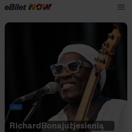
Tylko na eBilet
Zapisz się na newsletter
Przejdź na eBilet.pl
Warto sprawdzić na eBilet
NOW
Scena Główna
Scena Impostora
Historia jednej piosenki
Poza nurtem
Jazz
Poznaj Polskę
Kultura Osobista
Richard
Bona
już
jesienią