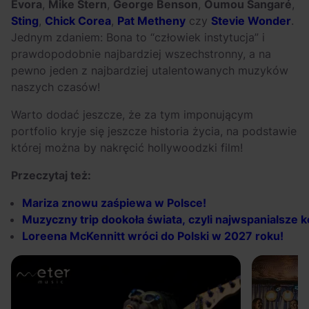
Évora
,
Mike Stern
,
George Benson
,
Oumou Sangaré
,
Sting
,
Chick Corea
,
Pat Metheny
czy
Stevie Wonder
.
Jednym zdaniem: Bona to “człowiek instytucja” i
prawdopodobnie najbardziej wszechstronny, a na
pewno jeden z najbardziej utalentowanych muzyków
naszych czasów!
Warto dodać jeszcze, że za tym imponującym
portfolio kryje się jeszcze historia życia, na podstawie
której można by nakręcić hollywoodzki film!
Przeczytaj też:
Mariza
znowu
zaśpiewa
w
Polsce!
Muzyczny
trip
dookoła
świata,
czyli
najwspanialsze
k
Loreena
McKennitt
wróci
do
Polski
w
2027
roku!