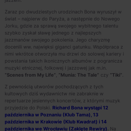
Zaraz po dwudziestych urodzinach Bona wyruszył w
świat – najpierw do Paryża, a następnie do Nowego
Jorku, gdzie za sprawą swojego wybitnego talentu
szybko zyskał sławę jednego z najlepszych
jazzmanów swojego pokolenia. Jego charyzmę
docenili ww. najwięksi giganci gatunku. Współpraca z
nimi wkrótce otworzyła mu drzwi do solowej kariery i
powstania takich ikonicznych albumów z pogranicza
muzyki etnicznej, folkowej i jazzowej jak m.in.
“Scenes from My Life”
,
“Munia: The Tale”
czy
“Tiki”
.
Z pewnością utworów pochodzących z tych
kultowych dziś wydawnictw nie zabraknie w
repertuarze jesiennych koncertów, z którymi muzyk
przyjedzie do Polski.
Richard Bona wystąpi 12
października w Poznaniu (Klub Tama), 13
października w Krakowie (Klub Kwadrat) i 14
października we Wrocławiu (Zaklęte Rewiry)
.
Na