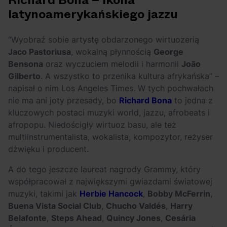
Richard Bona – ikona
OFF Festival 2026 –
High Five: pięć
latynoamerykańskiego jazzu
nocne koncerty
najciekawszych
warte uwagi!
wydarzeń w polskim
“Wyobraź sobie artystę obdarzonego wirtuozerią
rapie [czerwiec i
Jaco Pastoriusa
, wokalną płynnością
George
lipiec 2026]
Bensona
oraz wyczuciem melodii i harmonii
João
Gilberto
. A wszystko to przenika kultura afrykańska” –
napisał o nim Los Angeles Times. W tych pochwałach
nie ma ani joty przesady, bo
Richard Bona
to jedna z
kluczowych postaci muzyki world, jazzu, afrobeats i
afropopu. Niedościgły wirtuoz basu, ale też
multiinstrumentalista, wokalista, kompozytor, reżyser
dźwięku i producent.
A do tego jeszcze laureat nagrody Grammy, który
współpracował z największymi gwiazdami światowej
muzyki, takimi jak
Herbie Hancock
,
Bobby McFerrin
,
Buena Vista Social Club
,
Chucho Valdés
,
Harry
Belafonte
,
Steps Ahead
,
Quincy Jones
,
Cesária