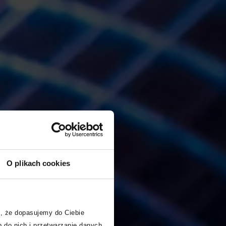
O plikach cookies
, że dopasujemy do Ciebie
 do nich i przetwarzanie danych