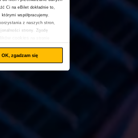
źć Ci na eBilet dokładnie to,
z którymi współpracujemy.
orzystania z naszych stron,
cjonalności strony. Zgodę
lików cookies
na stronie
OK, zgadzam się