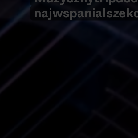
najwspanialsze
k