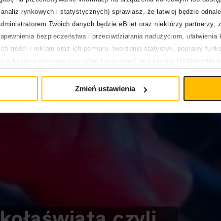
analiz rynkowych i statystycznych) sprawiasz, że łatwiej będzie odnale
dministratorem Twoich danych będzie eBilet oraz niektórzy partnerzy, 
pewnienia bezpieczeństwa i przeciwdziałania nadużyciom, ułatwienia k
h treści i reklam oraz ich pomiaru, tworzenia statystyk, poprawy funk
Ustawienia p
ją w każdym momencie wycofać lub ponowić pod linkiem
pływa na legalność uprzedniego przetwarzania.
Zmień ustawienia
koła
świata,
czyli