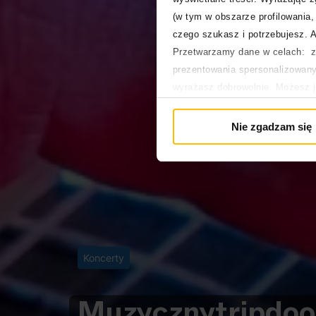
(w tym w obszarze profilowania, 
czego szukasz i potrzebujesz. A
Przetwarzamy dane w celach: za
prezentowania spersonalizowanyc
wyrażasz dobrowolnie. Możesz 
głównej. Wycofanie zgody nie w
Polityka prywatności
Nie zgadzam się
Polityka plików cookies
Koncerty
Muzyczny
trip
doo