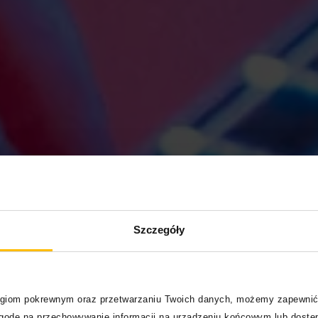
Szczegóły
logiom pokrewnym oraz przetwarzaniu Twoich danych, możemy zapewnić
zgodę na przechowywanie informacji na urządzeniu końcowym lub dostęp