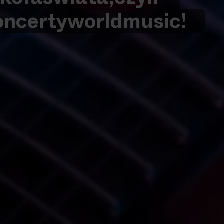
oncerty
world
music!