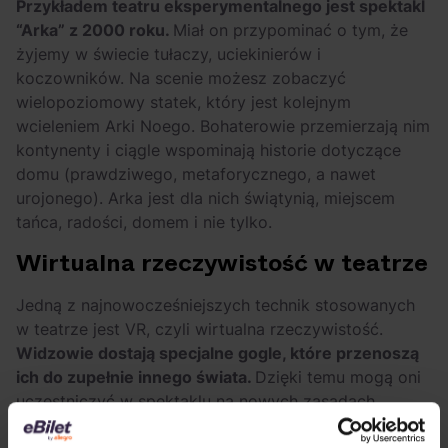
Przykładem teatru eksperymentalnego jest spektakl
“Arka” z 2000 roku.
Miał on przypominać o tym, że
żyjemy w świecie tułaczy, uciekinierów i
koczowników. Na scenie możesz zobaczyć
wielopoziomowy statek, który jest kolejnym
wcieleniem Arki Noego. Bohaterowie przemierzają nim
kontynenty i ciągle wspominają historie dotyczące
domu (prawdziwego, metaforycznego, a nawet
urojonego). Arka jest dla nich świątynią, miejscem
tańca, radości, domem i nie tylko.
Wirtualna rzeczywistość w teatrze
Jedną z najnowocześniejszych technik stosowanych
w teatrze jest VR, czyli wirtualna rzeczywistość.
Widzowie dostają specjalne gogle, które przenoszą
ich do zupełnie innego świata.
Dzięki temu mogą oni
uczestniczyć w spektaklu na nowych zasadach,
obserwując bohaterów z różnych perspektyw czy też