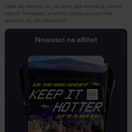
Teatr się zmienia i to, co teraz jest nowością, kiedyś
będzie “oklepane”, a twórcy znajdą jeszcze inne
sposoby, by nas zaskoczyć.
Nowości na eBilet