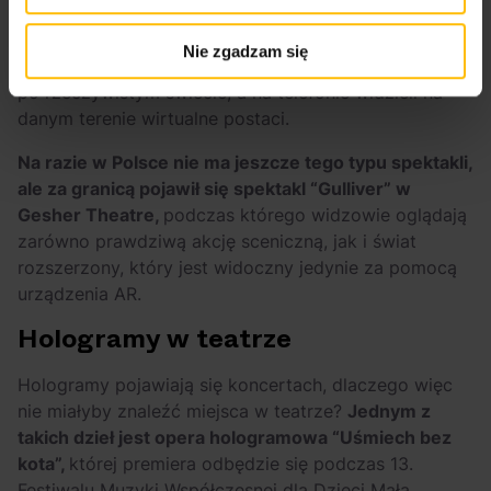
podejmować decyzje o tym, jak przebiegnie dalsza
część spektaklu. Innym przykładem AR (
augmented
Nie zgadzam się
reality
) jest gra Pokemon GO, w której ludzie chodzili
po rzeczywistym świecie, a na telefonie widzieli na
danym terenie wirtualne postaci.
Na razie w Polsce nie ma jeszcze tego typu spektakli,
ale za granicą pojawił się spektakl “Gulliver” w
Gesher Theatre,
podczas którego widzowie oglądają
zarówno prawdziwą akcję sceniczną, jak i świat
rozszerzony, który jest widoczny jedynie za pomocą
urządzenia AR.
Hologramy w teatrze
Hologramy pojawiają się koncertach, dlaczego więc
nie miałyby znaleźć miejsca w teatrze?
Jednym z
takich dzieł jest opera hologramowa “Uśmiech bez
kota”,
której premiera odbędzie się podczas 13.
Festiwalu Muzyki Współczesnej dla Dzieci Mała