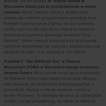
prawda? Ale do brzegu:
w Teatrze Rampa w
Warszawie zobaczysz to przedstawienie w nowej
odsłonie.
Mania i Henryk marzą o wyjątkowym
weselu, ale rodzinne przygotowania wywołują stres.
Punktem kulminacyjnym imprezy ma być pierwszy
taniec, czyli ten filmowy. Nowy instruktor tańca do
złudzenia przypomina głównego bohatera “Dirty
Dancing”. Mania i Henryk podczas prób przeżywają
taneczne wyzwolenie, ale wszystko dookoła zaczyna
się przez to walić. Czy odnajdą w tym siebie?
Przykład 2: “We Will Rock You” w Teatrze
Muzycznym ROMA w Warszawie bazuje na muzyce
zespołu Queen.
Akcja jednak toczy się w przyszłości
na iPlanecie, którą rządzi jedna korporacja. Muzyka
jest zakazana, ale buntownicy kultywują pamięć o
przeszłości. Walczą o miłość, wolność i rocka w
rytmie “Królowej”. To pozwala nie tylko na zobaczenie
świata z nowej perspektywy, ale także na odkrycie