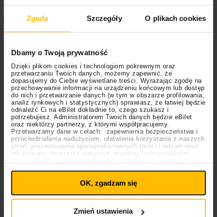
czując się jak jeden z nich.
Zgoda
Szczegóły
O plikach cookies
Przykład: “Nietota” kolektywu Dream Adoption
Society w Teatrze Powszechnym im. Zygmunta
Hübnera w Warszawie.
Podczas spektaklu
Dbamy o Twoją prywatność
wykorzystywana jest zbiorowa, wirtualna
rzeczywistość oraz nowe technologie generowane w
Dzięki plikom cookies i technologiom pokrewnym oraz
przetwarzaniu Twoich danych, możemy zapewnić, że
czasie rzeczywistym. Dzięki wykorzystaniu
virtual
dopasujemy do Ciebie wyświetlane treści. Wyrażając zgodę na
przechowywanie informacji na urządzeniu końcowym lub dostęp
reality
widzowie mogą przebywać we współdzielonej
do nich i przetwarzanie danych (w tym w obszarze profilowania,
przez wszystkich, a zarazem doznawanej przez
analiz rynkowych i statystycznych) sprawiasz, że łatwiej będzie
odnaleźć Ci na eBilet dokładnie to, czego szukasz i
każdego z osoba, rzeczywistości.
potrzebujesz. Administratorem Twoich danych będzie eBilet
oraz niektórzy partnerzy, z którymi współpracujemy.
Teatr rozszerzonej rzeczywistości
Przetwarzamy dane w celach: zapewnienia bezpieczeństwa i
przeciwdziałania nadużyciom, ułatwienia korzystania z naszych
stron, prezentowania spersonalizowanych treści i reklam oraz
Rozszerzona rzeczywistość nie jest tym samym, co
ich pomiaru, tworzenia statystyk, poprawy funkcjonalności
strony. Zgodę wyrażasz dobrowolnie. Możesz ją w każdym
VR.
Polega ona na wprowadzeniu nowego wymiaru
Ustawienia
momencie wycofać lub ponowić pod linkiem
plików cookies
do teatru w formie np. aplikacji na telefon, dzięki
na stronie głównej. Wycofanie zgody nie
OK, zgadzam się
wpływa na legalność uprzedniego przetwarzania.
której można zobaczyć dodatkowe elementy
Polityka prywatności
Polityka plików cookies
przedstawienia, łączące się ze światem
rzeczywistym.
W ten sposób widzowie mogą
Zmień ustawienia