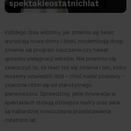
spektakle
ostatnich
lat
Na czasie
Każdego dnia widzimy, jak zmienia się świat:
wyrastają nowe domy i bloki, modernizują drogi,
zmienia się program nauczania czy nawet
06.08.2026
05.08.2026
Polecane
Scena Impostora
eBilet
Festiwal
sposoby pielęgnacji włosów. Nie powinno cię
Kto jest
Aplikacja
zaskoczyć to, że teatr też się zmienia i ten, który
prawdziwym fanem
KAMAAAN nową
możemy odwiedzić dziś – choć nadal podobny –
Chivasa?
inicjatywą eBilet
znacznie różni się od starożytnego
jednoczącą fanów
pierwowzoru. Sprawdźmy, jakie innowacje w
spektaklach stosują dzisiejsze teatry oraz jakie
są najbardziej nowoczesne przedstawienia
ostatnich lat.
03.08.2026
30.07.2026
Bring Me The Horizon
Ciekawostki
Dla dzieci
Polecane