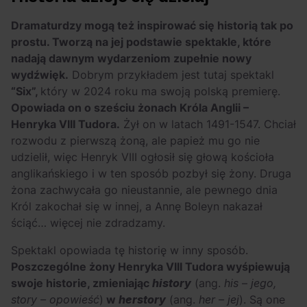
Dramaturdzy mogą też inspirować się historią tak po
prostu. Tworzą na jej podstawie spektakle, które
nadają dawnym wydarzeniom zupełnie nowy
wydźwięk.
Dobrym przykładem jest tutaj spektakl
“Six”,
który w 2024 roku ma swoją polską premierę.
Opowiada on o sześciu żonach Króla Anglii –
Henryka VIII Tudora.
Żył on w latach 1491-1547. Chciał
rozwodu z pierwszą żoną, ale papież mu go nie
udzielił, więc Henryk VIII ogłosił się głową kościoła
anglikańskiego i w ten sposób pozbył się żony. Druga
żona zachwycała go nieustannie, ale pewnego dnia
Król zakochał się w innej, a Annę Boleyn nakazał
ściąć… więcej nie zdradzamy.
Spektakl opowiada tę historię w inny sposób.
Poszczególne żony Henryka VIII Tudora wyśpiewują
swoje historie, zmieniając
history
(ang.
his
–
jego,
story – opowieść
)
w
herstory
(ang.
her – jej
). Są one