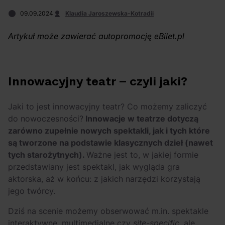
Arctic Monkeys i
Odkryj wyjątkowe
09.09.2024
Klaudia Jaroszewska-Kotradii
Bring Me The
atrakcje na drugi
Horizon. Lustrzane
miesiąc wakacji!
Artykuł może zawierać autopromocję eBilet.pl
kariery zespołów z
Sheffield
Innowacyjny teatr – czyli jaki?
Jaki to jest innowacyjny teatr? Co możemy zaliczyć
do nowoczesności?
Innowacje w teatrze dotyczą
zarówno zupełnie nowych spektakli, jak i tych które
są tworzone na podstawie klasycznych dzieł (nawet
tych starożytnych).
Ważne jest to, w jakiej formie
przedstawiany jest spektakl, jak wygląda gra
aktorska, aż w końcu: z jakich narzędzi korzystają
jego twórcy.
Dziś na scenie możemy obserwować m.in. spektakle
interaktywne, multimedialne czy
site-specific
, ale