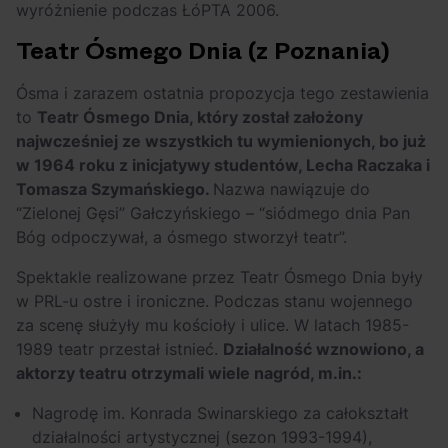
wyróżnienie podczas ŁóPTA 2006.
Teatr Ósmego Dnia (z Poznania)
Ósma i zarazem ostatnia propozycja tego zestawienia
to
Teatr Ósmego Dnia, który został założony
najwcześniej ze wszystkich tu wymienionych, bo już
w 1964 roku z inicjatywy studentów, Lecha Raczaka i
Tomasza Szymańskiego.
Nazwa nawiązuje do
“Zielonej Gęsi” Gałczyńskiego – “siódmego dnia Pan
Bóg odpoczywał, a ósmego stworzył teatr”.
Spektakle realizowane przez Teatr Ósmego Dnia były
w PRL-u ostre i ironiczne. Podczas stanu wojennego
za scenę służyły mu kościoły i ulice. W latach 1985-
1989 teatr przestał istnieć.
Działalność wznowiono, a
aktorzy teatru otrzymali wiele nagród, m.in.:
Nagrodę im. Konrada Swinarskiego za całokształt
działalności artystycznej (sezon 1993-1994),