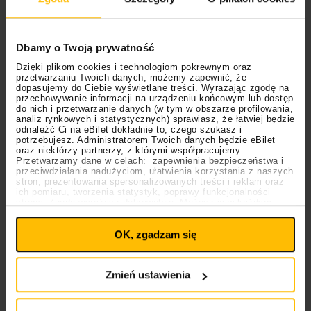
“Donnie Darko” (R. Kelly/Teatr Literacki),
“Maria Stuart” (Juliusz Słowacki),
Dbamy o Twoją prywatność
“Śpiąca królewna”,
“Królewna Śnieżka”,
Dzięki plikom cookies i technologiom pokrewnym oraz
przetwarzaniu Twoich danych, możemy zapewnić, że
“Kot w butach”,
dopasujemy do Ciebie wyświetlane treści. Wyrażając zgodę na
“Opowieść wigilijna”,
przechowywanie informacji na urządzeniu końcowym lub dostęp
do nich i przetwarzanie danych (w tym w obszarze profilowania,
“Bazyliszek”.
analiz rynkowych i statystycznych) sprawiasz, że łatwiej będzie
odnaleźć Ci na eBilet dokładnie to, czego szukasz i
Polecamy na eBilet
potrzebujesz. Administratorem Twoich danych będzie eBilet
oraz niektórzy partnerzy, z którymi współpracujemy.
Przetwarzamy dane w celach: zapewnienia bezpieczeństwa i
przeciwdziałania nadużyciom, ułatwienia korzystania z naszych
stron, prezentowania spersonalizowanych treści i reklam oraz
ich pomiaru, tworzenia statystyk, poprawy funkcjonalności
strony. Zgodę wyrażasz dobrowolnie. Możesz ją w każdym
Ustawienia
momencie wycofać lub ponowić pod linkiem
plików cookies
na stronie głównej. Wycofanie zgody nie
OK, zgadzam się
wpływa na legalność uprzedniego przetwarzania.
Polityka prywatności
Polityka plików cookies
Prezent urodzinowy
SIX
Zmień ustawienia
Łódź, Poznań, Warszawa
Warszawa