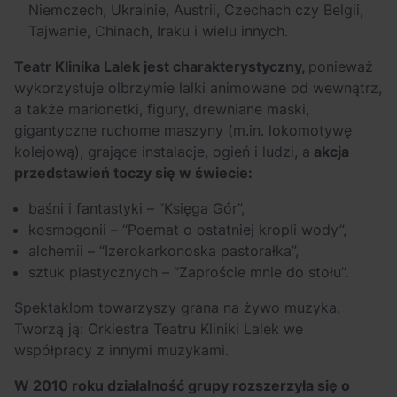
Niemczech, Ukrainie, Austrii, Czechach czy Belgii,
Tajwanie, Chinach, Iraku i wielu innych.
Teatr Klinika Lalek jest charakterystyczny,
ponieważ
wykorzystuje olbrzymie lalki animowane od wewnątrz,
a także marionetki, figury, drewniane maski,
gigantyczne ruchome maszyny (m.in. lokomotywę
kolejową), grające instalacje, ogień i ludzi, a
akcja
przedstawień toczy się w świecie:
baśni i fantastyki – “Księga Gór”,
kosmogonii – “Poemat o ostatniej kropli wody”,
alchemii – “Izerokarkonoska pastorałka”,
sztuk plastycznych – “Zaproście mnie do stołu”.
Spektaklom towarzyszy grana na żywo muzyka.
Tworzą ją: Orkiestra Teatru Kliniki Lalek we
współpracy z innymi muzykami.
W 2010 roku działalność grupy rozszerzyła się o