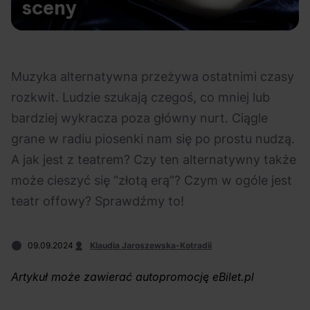
sceny
Na czasie
Muzyka alternatywna przeżywa ostatnimi czasy
rozkwit. Ludzie szukają czegoś, co mniej lub
bardziej wykracza poza główny nurt. Ciągle
05.08.2026
03.08.2026
eBilet
Festiwal
Bring Me The Horizon
Ciekawostki
grane w radiu piosenki nam się po prostu nudzą.
Aplikacja
Arctic Monkeys i
A jak jest z teatrem? Czy ten alternatywny także
KAMAAAN nową
Bring Me The
może cieszyć się “złotą erą”? Czym w ogóle jest
inicjatywą eBilet
Horizon. Lustrzane
teatr offowy? Sprawdźmy to!
jednoczącą fanów
kariery zespołów z
Sheffield
09.09.2024
Klaudia Jaroszewska-Kotradii
Artykuł może zawierać autopromocję eBilet.pl
30.07.2026
29.07.2026
Dla dzieci
Polecane
Polecane
Scena Główna