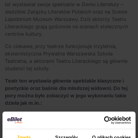
lat wystawiał swoje spektakle w
Domu Literatury
–
siedzibie Związku Literatów Polskich oraz na Scenie
Lapidarium
Muzeum Warszawy. Dziś aktorzy Teatru
Literackiego grają gościnnie na scenach stołecznych
centrów kultury.
Co ciekawe, przy teatrze funkcjonuje trzyletnia,
eksternistyczna Prywatna Warszawska Szkoła
Teatralna, a aktorami Teatru Literackiego są głównie
studenci tej szkoły.
Teatr ten wystawia głównie spektakle klasyczne i
poetyckie oraz baśnie dla młodszej widowni. Do tej
pory można było zobaczyć w jego wykonaniu takie
dzieła jak m.in.:
“Bo nie jest światło by pod korcem stało…” (Cyprian
Kamil Norwid),
“We mnie jest płomień, który myśli” (Zbigniew
Herbert),
Zgoda
Szczegóły
O plikach cookies