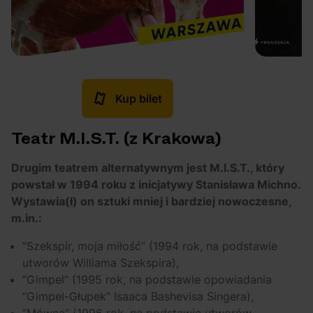
Kup bilet
Teatr M.I.S.T. (z Krakowa)
Drugim teatrem alternatywnym jest M.I.S.T., który
powstał w 1994 roku z inicjatywy Stanisława Michno.
Wystawia(ł) on sztuki mniej i bardziej nowoczesne,
m.in.:
“Szekspir, moja miłość” (1994 rok, na podstawie
utworów Williama Szekspira),
“Gimpel” (1995 rok, na podstawie opowiadania
“Gimpel-Głupek” Isaaca Bashevisa Singera),
“Mówca” (1996 rok, na podstawie utworów