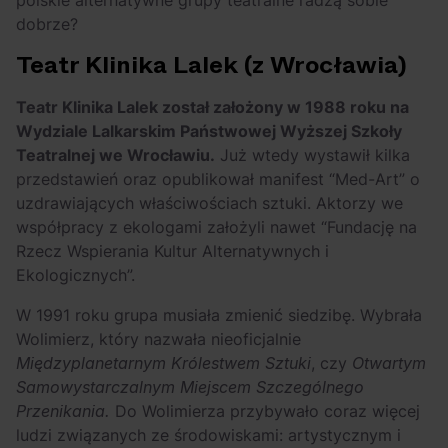
polskie alternatywne grupy teatralne radzą sobie
dobrze?
Teatr Klinika Lalek (z Wrocławia)
Teatr Klinika Lalek został założony w 1988 roku na
Wydziale Lalkarskim Państwowej Wyższej Szkoły
Teatralnej we Wrocławiu.
Już wtedy wystawił kilka
przedstawień oraz opublikował manifest “Med-Art” o
uzdrawiających właściwościach sztuki. Aktorzy we
współpracy z ekologami założyli nawet “Fundację na
Rzecz Wspierania Kultur Alternatywnych i
Ekologicznych”.
W 1991 roku grupa musiała zmienić siedzibę. Wybrała
Wolimierz, który nazwała nieoficjalnie
Międzyplanetarnym Królestwem Sztuki
, czy
Otwartym
Samowystarczalnym Miejscem Szczególnego
Przenikania.
Do Wolimierza przybywało coraz więcej
ludzi związanych ze środowiskami: artystycznym i