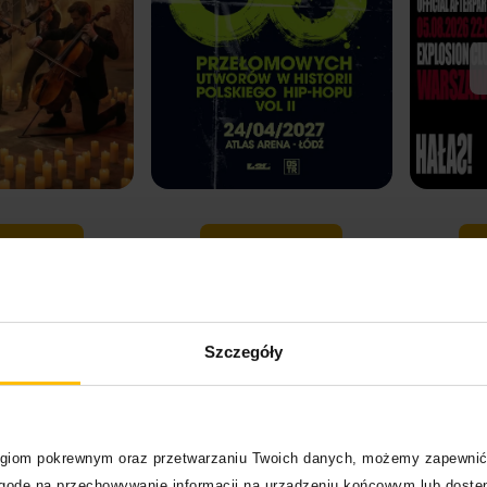
Kup bilet
Kup bilet
uchy
Szczegóły
szy post, zwłaszcza, gdy we wszystko może być
ekiwaniem wypatrujemy jednak następnych informacji ze
logiom pokrewnym oraz przetwarzaniu Twoich danych, możemy zapewnić
iszę, to warto rzucić okiem na jej historię i artystów,
zgodę na przechowywanie informacji na urządzeniu końcowym lub dostęp