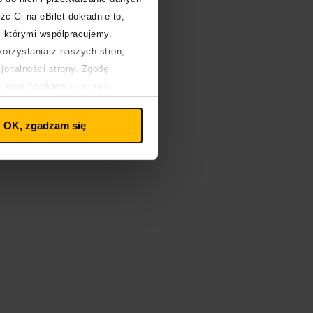
źć Ci na eBilet dokładnie to,
z którymi współpracujemy.
orzystania z naszych stron,
cjonalności strony. Zgodę
lików cookies
na stronie
.
OK, zgadzam się