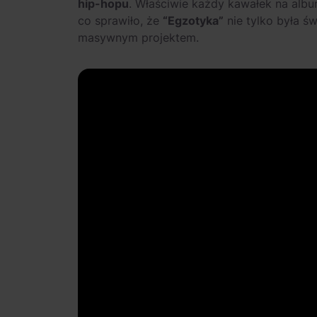
hip-hopu
. Właściwie każdy kawałek na albu
co sprawiło, że
“Egzotyka”
nie tylko była ś
masywnym projektem.