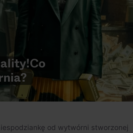
lity!
Co
nia?
niespodziankę od wytwórni stworzonej