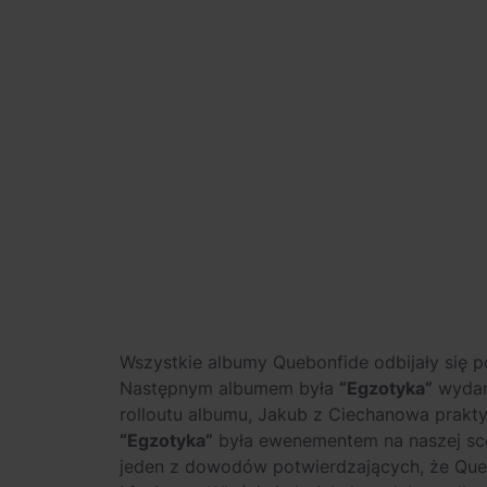
Wszystkie albumy Quebonfide odbijały się p
Następnym albumem była
“Egzotyka”
wydana
rolloutu albumu, Jakub z Ciechanowa praktyc
“Egzotyka”
była ewenementem na naszej scen
jeden z dowodów potwierdzających, że Que