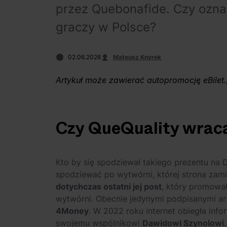
przez Quebonafide. Czy ozna
graczy w Polsce?
02.06.2026
Mateusz Knyrek
Artykuł może zawierać autopromocję eBilet.
Czy QueQuality wraca
Kto by się spodziewał takiego prezentu na 
spodziewać po wytwórni, której strona zami
dotychczas ostatni jej post
, który promowa
wytwórni. Obecnie jedynymi podpisanymi ar
4Money
. W 2022 roku internet obiegła inf
swojemu wspólnikowi
Dawidowi Szynolowi