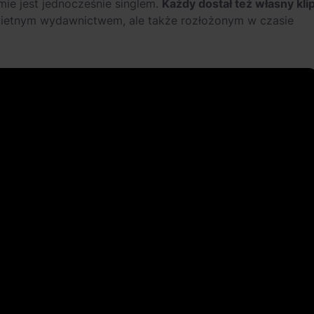
mie jest jednocześnie singlem.
Każdy dostał też własny kli
wietnym wydawnictwem, ale także rozłożonym w czasie