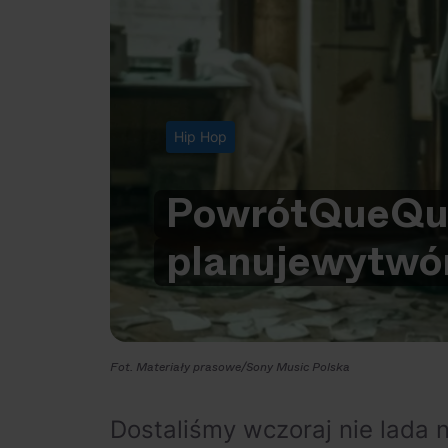
Hip Hop
Powrót
QueQua
planuje
wytwór
Fot. Materiały prasowe/Sony Music Polska
Dostaliśmy wczoraj nie lada 