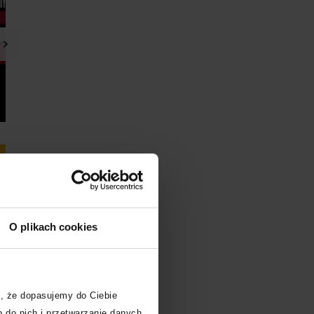
Kup bilet
Kup bilet
O plikach cookies
, że dopasujemy do Ciebie
 do nich i przetwarzanie danych