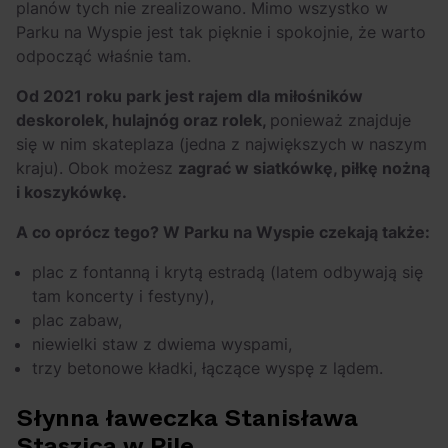
planów tych nie zrealizowano. Mimo wszystko w
Parku na Wyspie jest tak pięknie i spokojnie, że warto
odpocząć właśnie tam.
Od 2021 roku park jest rajem dla miłośników
deskorolek, hulajnóg oraz rolek,
ponieważ znajduje
się w nim skateplaza (jedna z największych w naszym
kraju). Obok możesz
zagrać w siatkówkę, piłkę nożną
i koszykówkę.
A co oprócz tego? W Parku na Wyspie czekają także:
plac z fontanną i krytą estradą (latem odbywają się
tam koncerty i festyny),
plac zabaw,
niewielki staw z dwiema wyspami,
trzy betonowe kładki, łączące wyspę z lądem.
Słynna ławeczka Stanisława
Staszica w Pile