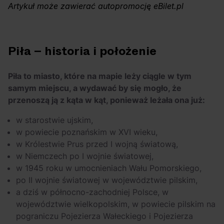
OFF Festival 2026 –
High Five: pięć
Artykuł może zawierać autopromocję eBilet.pl
nocne koncerty
najciekawszych
warte uwagi!
wydarzeń w polskim
rapie [czerwiec i
Piła – historia i położenie
lipiec 2026]
Piła to miasto, które na mapie leży ciągle w tym
samym miejscu, a wydawać by się mogło, że
przenoszą ją z kąta w kąt, ponieważ leżała ona już:
w starostwie ujskim,
w powiecie poznańskim w XVI wieku,
w Królestwie Prus przed I wojną światową,
w Niemczech po I wojnie światowej,
w 1945 roku w umocnieniach Wału Pomorskiego,
po II wojnie światowej w województwie pilskim,
a dziś w północno-zachodniej Polsce, w
województwie wielkopolskim, w powiecie pilskim na
pograniczu Pojezierza Wałeckiego i Pojezierza