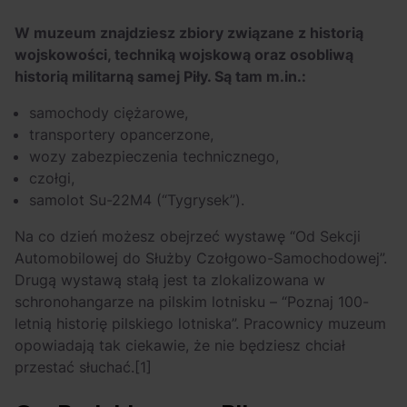
W muzeum znajdziesz zbiory związane z historią
wojskowości, techniką wojskową oraz osobliwą
historią militarną samej Piły. Są tam m.in.:
samochody ciężarowe,
transportery opancerzone,
wozy zabezpieczenia technicznego,
czołgi,
samolot Su-22M4 (“Tygrysek”).
Na co dzień możesz obejrzeć wystawę “Od Sekcji
Automobilowej do Służby Czołgowo-Samochodowej”.
Drugą wystawą stałą jest ta zlokalizowana w
schronohangarze na pilskim lotnisku – “Poznaj 100-
letnią historię pilskiego lotniska”. Pracownicy muzeum
opowiadają tak ciekawie, że nie będziesz chciał
przestać słuchać.
[1]