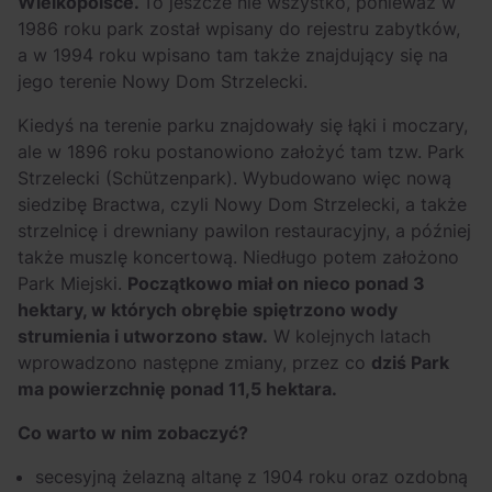
Wielkopolsce.
To jeszcze nie wszystko, ponieważ w
1986 roku park został wpisany do rejestru zabytków,
a w 1994 roku wpisano tam także znajdujący się na
jego terenie Nowy Dom Strzelecki.
Kiedyś na terenie parku znajdowały się łąki i moczary,
ale w 1896 roku postanowiono założyć tam tzw. Park
Strzelecki (Schützenpark). Wybudowano więc nową
siedzibę Bractwa, czyli Nowy Dom Strzelecki, a także
strzelnicę i drewniany pawilon restauracyjny, a później
także muszlę koncertową. Niedługo potem założono
Park Miejski.
Początkowo miał on nieco ponad 3
hektary, w których obrębie spiętrzono wody
strumienia i utworzono staw.
W kolejnych latach
wprowadzono następne zmiany, przez co
dziś Park
ma powierzchnię ponad 11,5 hektara.
Co warto w nim zobaczyć?
secesyjną żelazną altanę z 1904 roku oraz ozdobną