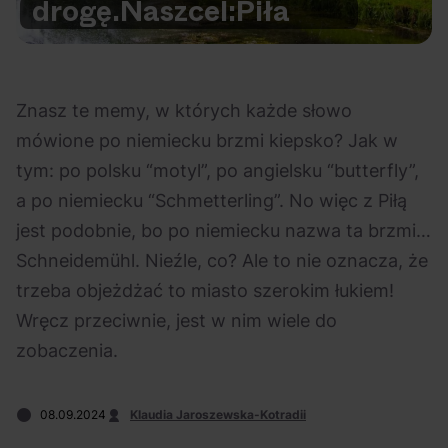
drogę.
Nasz
cel:
Piła
Na czasie
Znasz te memy, w których każde słowo
mówione po niemiecku brzmi kiepsko? Jak w
tym: po polsku “motyl”, po angielsku “butterfly”,
06.08.2026
05.08.2026
Polecane
Scena Impostora
eBilet
Festiwal
a po niemiecku “Schmetterling”. No więc z Piłą
Kto jest
Aplikacja
jest podobnie, bo po niemiecku nazwa ta brzmi…
prawdziwym fanem
KAMAAAN nową
Schneidemühl. Nieźle, co? Ale to nie oznacza, że
Chivasa?
inicjatywą eBilet
trzeba objeżdżać to miasto szerokim łukiem!
jednoczącą fanów
Wręcz przeciwnie, jest w nim wiele do
zobaczenia.
08.09.2024
Klaudia Jaroszewska-Kotradii
04.08.2026
04.08.2026
Festiwal
OFF Festival
High Five
Polecane