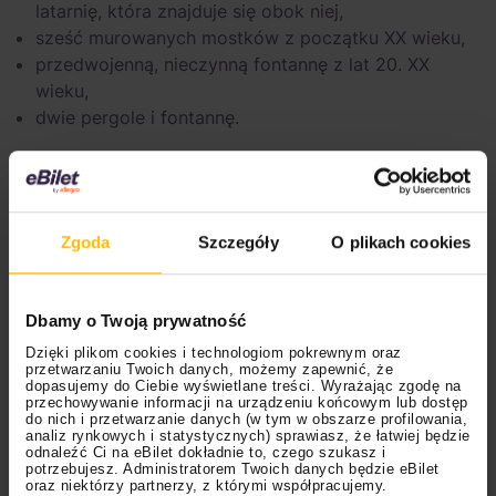
latarnię, która znajduje się obok niej,
sześć murowanych mostków z początku XX wieku,
przedwojenną, nieczynną fontannę z lat 20. XX
wieku,
dwie pergole i fontannę.
Pssst… Właśnie tu nagrywano teledysk do piosenki
“Młode WIlki VI” zespołu Verba.
Nowy Dom Strzelecki w Pile
Zgoda
Szczegóły
O plikach cookies
Znajdziesz go w Parku Miejskim. Był siedzibą Bractwa
Strzeleckiego aż do II wojny światowej.
Zbudowany z
Dbamy o Twoją prywatność
muru pruskiego i ozdobiony wieżą budynek był pod
Dzięki plikom cookies i technologiom pokrewnym oraz
koniec XX wieku siedzibą Muzeum Okręgowego w
przetwarzaniu Twoich danych, możemy zapewnić, że
Pile, a później przez wiele lat niszczał.
Na początku
dopasujemy do Ciebie wyświetlane treści. Wyrażając zgodę na
przechowywanie informacji na urządzeniu końcowym lub dostęp
XXI wieku został wyremontowany przez prywatnego
do nich i przetwarzanie danych (w tym w obszarze profilowania,
analiz rynkowych i statystycznych) sprawiasz, że łatwiej będzie
inwestora, który stworzył w nim pensjonat. Możesz w
odnaleźć Ci na eBilet dokładnie to, czego szukasz i
nim przenocować.
potrzebujesz. Administratorem Twoich danych będzie eBilet
oraz niektórzy partnerzy, z którymi współpracujemy.