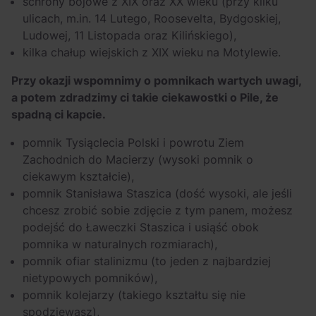
schrony bojowe z XIX oraz XX wieku (przy kilku
ulicach, m.in. 14 Lutego, Roosevelta, Bydgoskiej,
Ludowej, 11 Listopada oraz Kilińskiego),
kilka chałup wiejskich z XIX wieku na Motylewie.
Przy okazji wspomnimy o pomnikach wartych uwagi,
a potem zdradzimy ci takie ciekawostki o Pile, że
spadną ci kapcie.
pomnik Tysiąclecia Polski i powrotu Ziem
Zachodnich do Macierzy (wysoki pomnik o
ciekawym kształcie),
pomnik Stanisława Staszica (dość wysoki, ale jeśli
chcesz zrobić sobie zdjęcie z tym panem, możesz
podejść do Ławeczki Staszica i usiąść obok
pomnika w naturalnych rozmiarach),
pomnik ofiar stalinizmu (to jeden z najbardziej
nietypowych pomników),
pomnik kolejarzy (takiego kształtu się nie
spodziewasz),