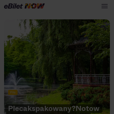
Tylko na eBilet
Zapisz się na newsletter
Przejdź na eBilet.pl
Warto sprawdzić na eBilet
NOW
Scena Główna
Scena Impostora
Historia jednej piosenki
Poza nurtem
Piła
Poznaj Polskę
Kultura Osobista
Plecak
spakowany?
No
to
w