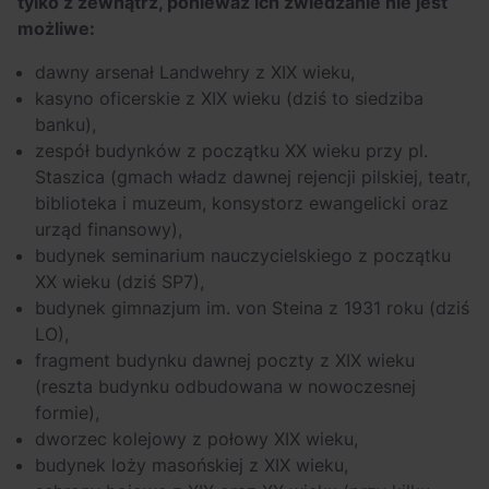
tylko z zewnątrz, ponieważ ich zwiedzanie nie jest
możliwe:
dawny arsenał Landwehry z XIX wieku,
kasyno oficerskie z XIX wieku (dziś to siedziba
banku),
zespół budynków z początku XX wieku przy pl.
Staszica (gmach władz dawnej rejencji pilskiej, teatr,
biblioteka i muzeum, konsystorz ewangelicki oraz
urząd finansowy),
budynek seminarium nauczycielskiego z początku
XX wieku (dziś SP7),
budynek gimnazjum im. von Steina z 1931 roku (dziś
LO),
fragment budynku dawnej poczty z XIX wieku
(reszta budynku odbudowana w nowoczesnej
formie),
dworzec kolejowy z połowy XIX wieku,
budynek loży masońskiej z XIX wieku,