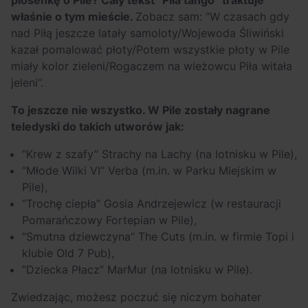
piosenkę o Pile? Cały tekst “Piła tango” traktuje
właśnie o tym mieście.
Zobacz sam: “W czasach gdy
nad Piłą jeszcze latały samoloty/Wojewoda Śliwiński
kazał pomalować płoty/Potem wszystkie płoty w Pile
miały kolor zieleni/Rogaczem na wieżowcu Piła witała
jeleni”.
To jeszcze nie wszystko. W Pile zostały nagrane
teledyski do takich utworów jak:
“Krew z szafy” Strachy na Lachy (na lotnisku w Pile),
“Młode Wilki VI” Verba (m.in. w Parku Miejskim w
Pile),
“Trochę ciepła” Gosia Andrzejewicz (w restauracji
Pomarańczowy Fortepian w Pile),
“Smutna dziewczyna” The Cuts (m.in. w firmie Topi i
klubie Old 7 Pub),
“Dziecka Płacz” MarMur (na lotnisku w Pile).
Zwiedzając, możesz poczuć się niczym bohater