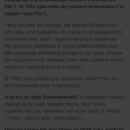
Pila”). W 1515 roku stała się miastem królewskim (“in
oppido regio Pila”).
Teraz możesz się zdziwić, ale nazwa Piła pochodzi
od… piły, czyli narzędzia do cięcia (w prasłowiańskim
nazywane było “pila”). Wspomnieliśmy o młynie nie
bez powodu, ponieważ w języku staropolskim owa
piła oznaczała dokładniej narzędzie do tarcia drewna
lub kruszenia rudy żelaznej, które było zasilane kołem
wodnym znajdującym się w młynie.
W 1580 roku miasto było nazywane także Pieła, co
jest typowe dla gwar krajniackich.
A co ma do tego Schneidemühl?
Ta niemiecka nazwa
nawiązuje do tego samego młyna, choć brzmi
zupełnie inaczej. “Schneid-” oznacza “ciąć”, a “Mühle”
– “młyn”. Jest to więc “młyn tnący”.
Obecna nazwa Piła jest znana od 1946 roku, kiedy to