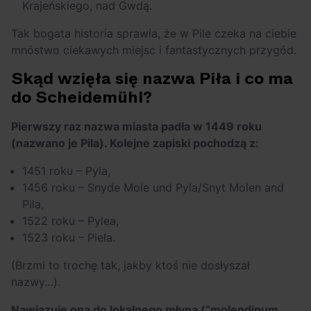
Krajeńskiego, nad Gwdą.
Tak bogata historia sprawia, że w Pile czeka na ciebie
mnóstwo ciekawych miejsc i fantastycznych przygód.
Skąd wzięła się nazwa Piła i co ma
do Scheidemühl?
Pierwszy raz nazwa miasta padła w 1449 roku
(nazwano je Pila). Kolejne zapiski pochodzą z:
1451 roku – Pyla,
1456 roku – Snyde Mole und Pyla/Snyt Molen and
Pila,
1522 roku – Pylea,
1523 roku – Piela.
(Brzmi to trochę tak, jakby ktoś nie dosłyszał
nazwy…).
Nawiązuje ona do lokalnego młyna (“molendinum