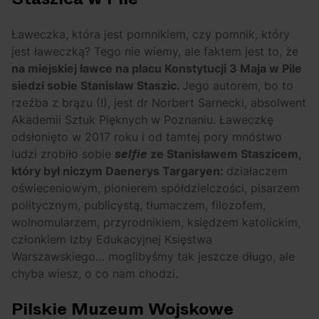
Ławeczka, która jest pomnikiem, czy pomnik, który
jest ławeczką? Tego nie wiemy, ale faktem jest to, że
na miejskiej ławce na placu Konstytucji 3 Maja w Pile
siedzi sobie Stanisław Staszic.
Jego autorem, bo to
rzeźba z brązu (!), jest dr Norbert Sarnecki, absolwent
Akademii Sztuk Pięknych w Poznaniu. Ławeczkę
odsłonięto w 2017 roku i od tamtej pory mnóstwo
ludzi zrobiło sobie
selfie
ze Stanisławem Staszicem,
który był niczym Daenerys Targaryen:
działaczem
oświeceniowym, pionierem spółdzielczości, pisarzem
politycznym, publicystą, tłumaczem, filozofem,
wolnomularzem, przyrodnikiem, księdzem katolickim,
członkiem Izby Edukacyjnej Księstwa
Warszawskiego… moglibyśmy tak jeszcze długo, ale
chyba wiesz, o co nam chodzi.
Pilskie Muzeum Wojskowe