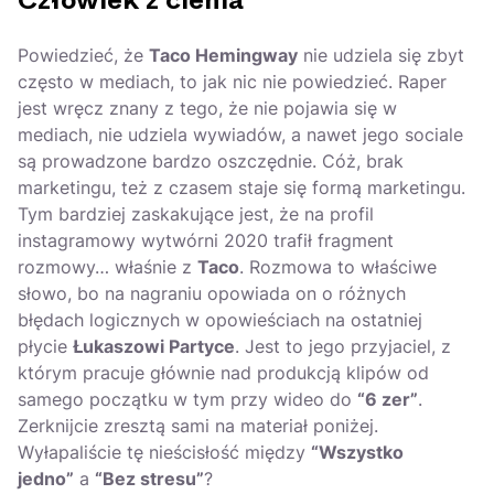
Człowiek z cienia
OFF Festival 2026 –
High Five: pięć
nocne koncerty
najciekawszych
Powiedzieć, że
Taco Hemingway
nie udziela się zbyt
warte uwagi!
wydarzeń w polskim
często w mediach, to jak nic nie powiedzieć. Raper
rapie [czerwiec i
jest wręcz znany z tego, że nie pojawia się w
lipiec 2026]
mediach, nie udziela wywiadów, a nawet jego sociale
są prowadzone bardzo oszczędnie. Cóż, brak
marketingu, też z czasem staje się formą marketingu.
Tym bardziej zaskakujące jest, że na profil
instagramowy wytwórni 2020 trafił fragment
rozmowy… właśnie z
Taco
. Rozmowa to właściwe
słowo, bo na nagraniu opowiada on o różnych
błędach logicznych w opowieściach na ostatniej
płycie
Łukaszowi Partyce
. Jest to jego przyjaciel, z
którym pracuje głównie nad produkcją klipów od
samego początku w tym przy wideo do
“6 zer”
.
Zerknijcie zresztą sami na materiał poniżej.
Wyłapaliście tę nieścisłość między
“Wszystko
jedno”
a
“Bez stresu”
?