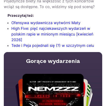
Pojedyncze bilety na większość z tych koncertów
wciąż są dostępne. To co, widzimy się pod sceną?
Przeczytaj też:
Ofensywa wydawnicza wytwórni Maty
High Five: pięć najciekawszych wydarzeń w
polskim rapie w minionym miesiącu [kwiecień
2026]
Tede i Peja pojednali się (?) w szczytnym celu
Gorące wydarzenia