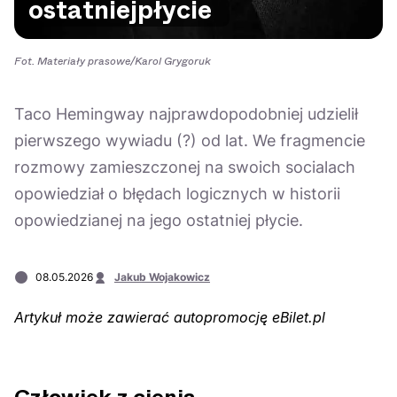
ostatniej
płycie
Na czasie
Fot. Materiały prasowe/Karol Grygoruk
Taco Hemingway najprawdopodobniej udzielił
pierwszego wywiadu (?) od lat. We fragmencie
06.08.2026
05.08.2026
Polecane
Scena Impostora
eBilet
Festiwal
rozmowy zamieszczonej na swoich socialach
Kto jest
Aplikacja
opowiedział o błędach logicznych w historii
prawdziwym fanem
KAMAAAN nową
opowiedzianej na jego ostatniej płycie.
Chivasa?
inicjatywą eBilet
jednoczącą fanów
08.05.2026
Jakub Wojakowicz
Artykuł może zawierać autopromocję eBilet.pl
04.08.2026
04.08.2026
Festiwal
OFF Festival
High Five
Polecane