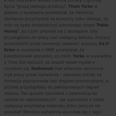
a nad muzykami wisiały ciemne chmury z groźbą
bycia “grupą jednego przeboju”.
Thom Yorke
w
jednym z wywiadów powiedział, że niektórzy
słuchacze przychodzili na koncerty tylko dlatego, by
móc na żywo doświadczyć pierwszego singla
“Pablo
Honey”
, po czym zmywali się z występów. Gdy
przystąpiono do pracy nad następcą debiutu, muzycy
przechodzili przez momenty załamań i kryzysu.
Ed O’
Brien
w rozmowie z NME powiedział, że
kwestionowali wszystko, co robili.
Yorke
w wywiadzie
z Time Out dorzucił, że zespół nawet myślał o
rozstaniu się.
Radiohead
miał wówczas narzucony
tryb pracy przez wytwórnię – pierwsze chcieli, by
formacja popracowała nad singlami promocyjnymi, a
później przystąpiłaby do pełnoprawnych nagrań
albumu. Ten sposób tworzenia z pewnością nie
należał do najłatwiejszych – jak wykrzesać z siebie
najlepszą wizytówkę materiału, który jeszcze nie
powstał? Wkrótce wytwórnia wycofała się z tego