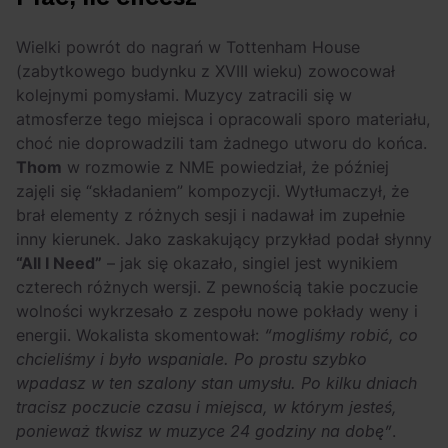
Wielki powrót do nagrań w Tottenham House
(zabytkowego budynku z XVIII wieku) zowocował
kolejnymi pomysłami. Muzycy zatracili się w
atmosferze tego miejsca i opracowali sporo materiału,
choć nie doprowadzili tam żadnego utworu do końca.
Thom
w rozmowie z NME powiedział, że później
zajęli się “składaniem” kompozycji. Wytłumaczył, że
brał elementy z różnych sesji i nadawał im zupełnie
inny kierunek. Jako zaskakujący przykład podał słynny
“All I Need”
– jak się okazało, singiel jest wynikiem
czterech różnych wersji. Z pewnością takie poczucie
wolności wykrzesało z zespołu nowe pokłady weny i
energii. Wokalista skomentował:
“mogliśmy robić, co
chcieliśmy i było wspaniale. Po prostu szybko
wpadasz w ten szalony stan umysłu. Po kilku dniach
tracisz poczucie czasu i miejsca, w którym jesteś,
ponieważ tkwisz w muzyce 24 godziny na dobę”
.