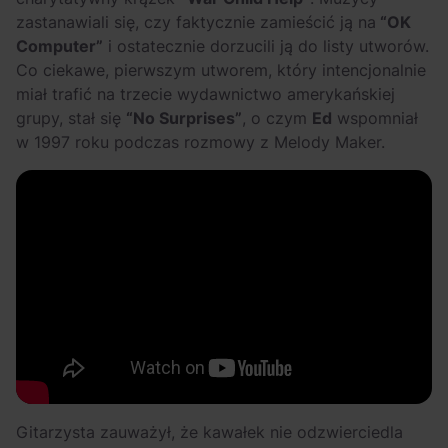
zastanawiali się, czy faktycznie zamieścić ją na
“OK
Computer”
i ostatecznie dorzucili ją do listy utworów.
Co ciekawe, pierwszym utworem, który intencjonalnie
miał trafić na trzecie wydawnictwo amerykańskiej
grupy, stał się
“No Surprises”
, o czym
Ed
wspomniał
w 1997 roku podczas rozmowy z Melody Maker.
Gitarzysta zauważył, że kawałek nie odzwierciedla