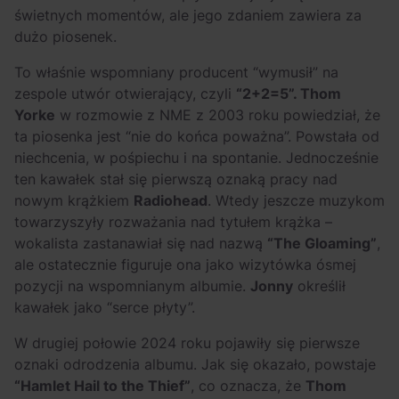
świetnych momentów, ale jego zdaniem zawiera za
dużo piosenek.
To właśnie wspomniany producent “wymusił” na
zespole utwór otwierający, czyli
“2+2=5”. Thom
Yorke
w rozmowie z NME z 2003 roku powiedział, że
ta piosenka jest “nie do końca poważna”. Powstała od
niechcenia, w pośpiechu i na spontanie. Jednocześnie
ten kawałek stał się pierwszą oznaką pracy nad
nowym krążkiem
Radiohead
. Wtedy jeszcze muzykom
towarzyszyły rozważania nad tytułem krążka –
wokalista zastanawiał się nad nazwą
“The Gloaming”
,
ale ostatecznie figuruje ona jako wizytówka ósmej
pozycji na wspomnianym albumie.
Jonny
określił
kawałek jako “serce płyty”.
W drugiej połowie 2024 roku pojawiły się pierwsze
oznaki odrodzenia albumu. Jak się okazało, powstaje
“Hamlet Hail to the Thief”
, co oznacza, że
Thom