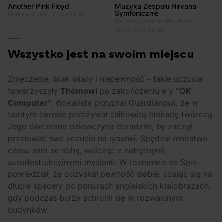
Another Pink Floyd
Muzyka Zespołu Nirvana
Symfonicznie
Kraków, Lublin, Opole i inne
Gorzów Wielkopolski, Nysa,
Wągrowiec i inne
Wszystko jest na swoim miejscu
Zmęczenie, brak wiary i niepewność – takie uczucia
towarzyszyły
Thomowi
po zakończeniu ery
“OK
Computer”
. Wokalista przyznał Guardianowi, że w
tamtym okresie przeżywał całkowitą blokadę twórczą.
Jego ówczesna dziewczyna doradziła, by zaczął
przelewać swe uczucia na rysunki. Spędzał mnóstwo
czasu sam ze sobą, walcząc z natrętnymi,
autodestrukcyjnymi myślami. W rozmowie ze Spin
powiedział, że odzyskał pewność siebie, udając się na
długie spacery po ponurach angielskich krajobrazach,
gdy podczas burzy schronił się w rozwalonym
budynków.