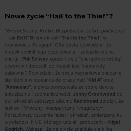
Nowe życie “Hail to the Thief”?
“Energetyczny. Krótki. Bezpośredni. Lekko polityczny”
– tak
Ed O’ Brien
określił
“Hail to the Thief”
w
rozmowie z Telegaph. Gitarzysta powiedział, że
krążek spełnił jego oczekiwania – zależało mu na
energii.
Phil Selway
zgodził się z “energetycznością”
utworów i dorzucił, że krążek jest “naprawdę
zabawny”. Powiedział, że sesja nagraniowa znacznie
się różniła w stosunku do pracy nad
“Kid A”
oraz
“Amnesiac”
, a płyta powstawala ze sporą dawką
entuzjazmu i spontaniczności.
Jonny Greenwood
do
puli określeń szóstego albumu
Radiohead
dołożył, że
jest on
“Mroczny, wampiryczny i magiczny”
.
Porzuciwszy rzucanie haseł i określeń, zmierzamy ku
wywiadowi NME, którego udzielił producent –
Nigel
Godrich
. Wskazał, że na płycie znajduje się kilka