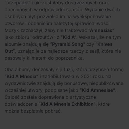
“przepadło” i nie zostałoby dostrzeżonych oraz
docenionych w odpowiedni sposób. Wydanie dwóch
osobnych płyt pozwoliło im na wyeksponowanie
utworów i oddanie im należytej sprawiedliwości.
Muzyk zaznaczył, żeby nie traktować
“Amnesiac”
jako zbioru “odrzutów” z
“Kid A”
. Wskazał, że na tym
albumie znajdują się
“Pyramid Song”
czy
“Knives
Out”
, uznając je za najlepsze rzeczy z sesji, które nie
pasowały klimatem do poprzednika.
Oba albumy doczekały się fuzji, która przybrała formę
“Kid A Mnesia”
i zadebiutowała w 2021 roku. Na
wydawnictwie znajdują się bonusowe, niepublikowane
wcześniej utwory, podpisane jako
“Kid Amnesiae”
.
Całość została doprawiona o artystyczne
doświadczenie
“Kid A Mnesia Exhibition”
, które
można bezpłatnie pobrać.