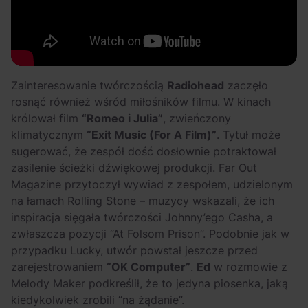
Zainteresowanie twórczością
Radiohead
zaczęło
rosnąć również wśród miłośników filmu. W kinach
królował film
“Romeo i Julia”
, zwieńczony
klimatycznym
“Exit Music (For A Film)”
. Tytuł może
sugerować, że zespół dość dosłownie potraktował
zasilenie ścieżki dźwiękowej produkcji. Far Out
Magazine przytoczył wywiad z zespołem, udzielonym
na łamach Rolling Stone – muzycy wskazali, że ich
inspiracja sięgała twórczości Johnny’ego Casha, a
zwłaszcza pozycji “At Folsom Prison”. Podobnie jak w
przypadku Lucky, utwór powstał jeszcze przed
zarejestrowaniem
“OK Computer”
.
Ed
w rozmowie z
Melody Maker podkreślił, że to jedyna piosenka, jaką
kiedykolwiek zrobili “na żądanie”.