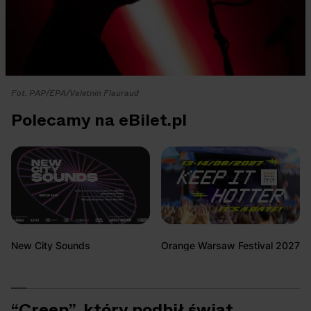
Fot. PAP/EPA/Valetnin Flauraud
Polecamy na eBilet.pl
New City Sounds
Orange Warsaw Festival 2027
“Creep”, który podbił świat