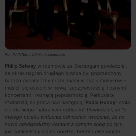
Fot. PAP/RetnaUK/Youri Lenquette
Philip Selway
w rozmowie ze Stereogum powiedział,
że okres nagrań drugiego krążka był poprzedzony
bardzo dynamicznymi zmianami w życiu muzyków –
musieli się oswoić w nową rzeczywistością, licznymi
koncertami i rosnącą popularnością. Perkusista
stwierdził, że praca nad następcą
“Pablo Honey”
stała
się dla niego “nabraniem oddechu”. Powiedział, że
“z
mojego punktu widzenia odniosłem wrażenie, że na
nowo nawiązaliśmy kontakt z samym sobą po tym,
jak znaleźliśmy się na bardzo, bardzo nieznanym