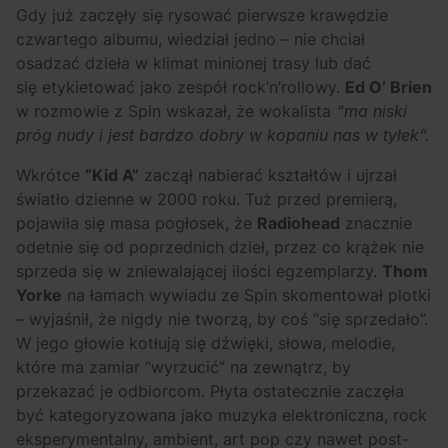
Gdy już zaczęły się rysować pierwsze krawędzie
czwartego albumu, wiedział jedno – nie chciał
osadzać dzieła w klimat minionej trasy lub dać
się etykietować jako zespół rock’n’rollowy.
Ed O’ Brien
w rozmowie z Spin wskazał, że wokalista
“ma niski
próg nudy i jest bardzo dobry w kopaniu nas w tyłek”.
Wkrótce
“Kid A”
zaczął nabierać kształtów i ujrzał
światło dzienne w 2000 roku. Tuż przed premierą,
pojawiła się masa pogłosek, że
Radiohead
znacznie
odetnie się od poprzednich dzieł, przez co krążek nie
sprzeda się w zniewalającej ilości egzemplarzy.
Thom
Yorke
na łamach wywiadu ze Spin skomentował plotki
– wyjaśnił, że nigdy nie tworzą, by coś “się sprzedało”.
W jego głowie kotłują się dźwięki, słowa, melodie,
które ma zamiar “wyrzucić” na zewnątrz, by
przekazać je odbiorcom. Płyta ostatecznie zaczęła
być kategoryzowana jako muzyka elektroniczna, rock
eksperymentalny, ambient, art pop czy nawet post-