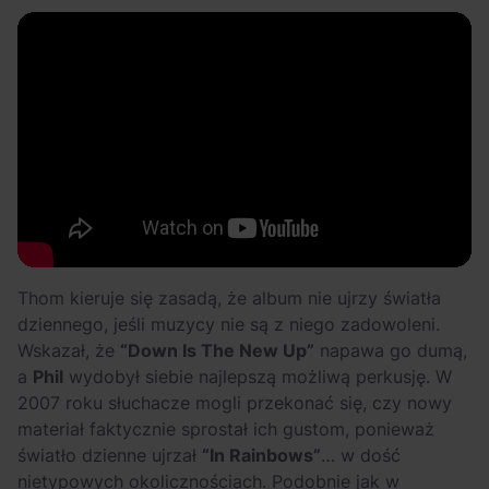
Thom kieruje się zasadą, że album nie ujrzy światła
dziennego, jeśli muzycy nie są z niego zadowoleni.
Wskazał, że
“Down Is The New Up”
napawa go dumą,
a
Phil
wydobył siebie najlepszą możliwą perkusję. W
2007 roku słuchacze mogli przekonać się, czy nowy
materiał faktycznie sprostał ich gustom, ponieważ
światło dzienne ujrzał
“In Rainbows”
… w dość
nietypowych okolicznościach. Podobnie jak w