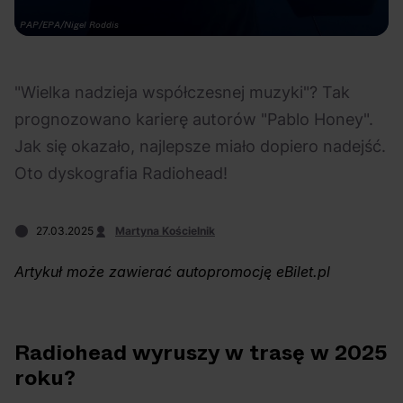
Na czasie
Fot. PAP/EPA/Nigel Roddis
"Wielka nadzieja współczesnej muzyki"? Tak
prognozowano karierę autorów "Pablo Honey".
Jak się okazało, najlepsze miało dopiero nadejść.
06.08.2026
05.08.2026
Polecane
Scena Impostora
eBilet
Festiwal
Oto dyskografia Radiohead!
Kto jest
Aplikacja
prawdziwym fanem
KAMAAAN nową
27.03.2025
Martyna Kościelnik
Chivasa?
inicjatywą eBilet
jednoczącą fanów
Artykuł może zawierać autopromocję eBilet.pl
Radiohead wyruszy w trasę w 2025
roku?
04.08.2026
04.08.2026
Festiwal
OFF Festival
High Five
Polecane