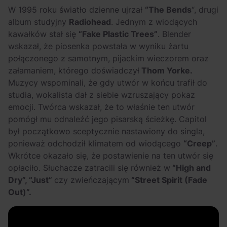
W 1995 roku światło dzienne ujrzał
“The Bends
“, drugi
album studyjny
Radiohead
. Jednym z wiodących
kawałków stał się
“Fake Plastic Trees”
. Blender
wskazał, że piosenka powstała w wyniku żartu
połączonego z samotnym, pijackim wieczorem oraz
załamaniem, którego doświadczył
Thom Yorke.
Muzycy wspominali, że gdy utwór w końcu trafił do
studia, wokalista dał z siebie wzruszający pokaz
emocji. Twórca wskazał, że to właśnie ten utwór
pomógł mu odnaleźć jego pisarską ścieżkę. Capitol
był początkowo sceptycznie nastawiony do singla,
ponieważ odchodził klimatem od wiodącego
“Creep”
.
Wkrótce okazało się, że postawienie na ten utwór się
opłaciło. Słuchacze zatracili się również w
“High and
Dry”, “Just”
czy zwieńczającym
“Street Spirit (Fade
Out)”.