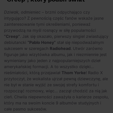
Dziwak, odmieniec
– brzmi odpychająco czy
intygująco? Z pewnością częśc fanów wskaże jasne
zainteresowanie tymi określeniami, ponieważ
przywodzą na myśl rosnący w siłę popularności
“Creep”
. Jak się okazało, pierwszy singiel zwiastujący
debiutancki
“Pablo Honey”
stał się niepodważalnym
sukcesem w szeregach
Radiohead
. Utwór zarówno
figuruje jako wizytówka albumu, jak i niezmiennie jest
wymieniany jako jeden z najpopularniejszych dzieł
amerykańskiej formacji. A to wszystko dzięki…
nieśmiałości, którą przejawiał
Thom Yorke
! Radio X
przytoczył, że wokalista ujrzał pewną dziewczynę, ale
nie był w stanie wyjść ze swojej strefy komfortu i
rozpocząć rozmowy, więc… zaczął chodzić za nią jak
cień. Chwila niepewności zaważyła o karierze zespołu,
który ma na swoim koncie 9 albumów studyjnych i
całe pasmo sukcesów.