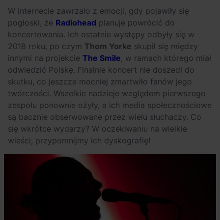
OFF Festival 2026 –
High Five: pięć
W internecie zawrzało z emocji, gdy pojawiły się
nocne koncerty
najciekawszych
pogłoski, że
Radiohead
planuje powrócić do
warte uwagi!
wydarzeń w polskim
koncertowania. Ich ostatnie występy odbyły się w
rapie [czerwiec i
2018 roku, po czym
Thom Yorke
skupił się między
lipiec 2026]
innymi na projekcie
The Smile
, w ramach którego miał
odwiedzić Polskę. Finalnie koncert nie doszedł do
skutku, co jeszcze mocniej zmartwiło fanów jego
twórczości. Wszelkie nadzieje względem pierwszego
zespołu ponownie ożyły, a ich media społecznościowe
są bacznie obserwowane przez wielu słuchaczy. Co
się wkrótce wydarzy? W oczekiwaniu na wielkie
wieści, przypomnijmy ich dyskografię!