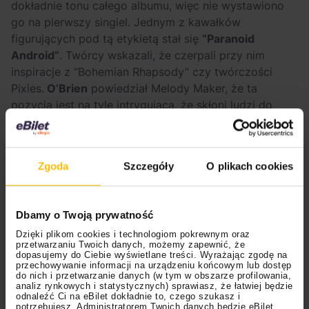
dokładnie tonu całego albumu, więc nie wystawiono
go na pierwszy singiel. Jednym z kawałków
figurujących pod tą etykietą stał się
“Paranoid
Android”
. Twórcy wskazali, że czerpali przy nim
inspiracje z “Bohemian Rhapsody” czy twórczości
Pixies.
O’Brien
powiedział Melody Maker, że ta
pozycja jest na tyle intrygująca, że skłoni ludzi do
przemyśleń –
“co do cholery wydarzy się na reszcie
albumu?”
.
Zgoda
Szczegóły
O plikach cookies
Dbamy o Twoją prywatność
Dzięki plikom cookies i technologiom pokrewnym oraz
przetwarzaniu Twoich danych, możemy zapewnić, że
dopasujemy do Ciebie wyświetlane treści. Wyrażając zgodę na
przechowywanie informacji na urządzeniu końcowym lub dostęp
do nich i przetwarzanie danych (w tym w obszarze profilowania,
analiz rynkowych i statystycznych) sprawiasz, że łatwiej będzie
odnaleźć Ci na eBilet dokładnie to, czego szukasz i
potrzebujesz. Administratorem Twoich danych będzie eBilet