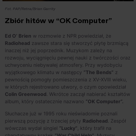
Fot. PAP/Retna/Brian Garrity
Zbiór hitów w “OK Computer”
Ed O’ Brien
w rozmowie z NPR powiedział, że
Radiohead
zawsze stara się stworzyć płytę brzmiącą
inaczej niż jej poprzednik. Muzykom zależy na
rozwoju, wyciągnięciu pewnej nauki z twórczości oraz
uchwyceniu niebywałej atmosfery. Przy wydobyciu
wyjątkowego klimatu w następcy
“The Bends”
z
pewnością pomogły pomieszczenia z XV-XVIII wieku,
w których rejestrowano utwory, o czym opowiedział
Colin Greenwood
. Wkrótce zaczął nabierać kształtów
album, który ostatecznie nazwano
“OK Computer”.
Słuchacze już w 1995 roku nieświadomie poznali
pierwszą pozycję z trzeciej płyty
Radiohead
. Zespół
wówczas wydał singiel
“Lucky”
, który trafił na
charytatywny krążek
“War Child Help”
. Muzycy