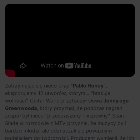
Zatrzymując się nieco przy
“Pablo Honey”
,
eksplorujemy 12 utworów, którym… “brakuje
wolności”. Guitar World przytoczył słowa
Jonny’ego
Greenwooda
, który przyznał, że podczas nagrań
zespół był nieco “przestraszony i niepewny”. Sean
Slade w rozmowie z MTV przyznał, że muzycy byli
bardzo młodzi, ale odznaczali się poważnym
podejściem do twórczości. Producent wymienił, że ich