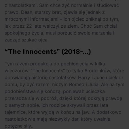
z nastolatkami. Sam chce żyć normalnie i studiować
prawo. Dean, starszy brat, zjawia się jednak z
mrocznymi informacjami – ich ojciec zniknął po tym,
jak przez 22 lata walczył ze złem. Choć Sam chciał
spokojnego życia, musi porzucić swoje marzenia i
zacząć szukać ojca.
“The Innocents” (2018-…)
Tym razem produkcja do pochłonięcia w kilka
wieczorów. “The Innocents” to tylko 8 odcinków, które
opowiadają historię nastolatków. Harry i June uciekli z
domu, by być razem, niczym Romeo i Julia. Ale na tym
podobieństwa się kończą, ponieważ ucieczka
przeradza się w podróż, dzięki której odkryją prawdę
o samych sobie. Ich rodzice skrywali przez lata
tajemnice, które wyjdą w końcu na jaw. A dodatkowo
nastolatkowie mają niezwykły dar, który uwalnia
potężne siły…