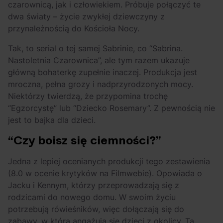
czarownicą, jak i człowiekiem. Próbuje połączyć te
dwa światy – życie zwykłej dziewczyny z
przynależnością do Kościoła Nocy.
Tak, to serial o tej samej Sabrinie, co “Sabrina.
Nastoletnia Czarownica”, ale tym razem ukazuje
główną bohaterkę zupełnie inaczej. Produkcja jest
mroczna, pełna grozy i nadprzyrodzonych mocy.
Niektórzy twierdzą, że przypomina trochę
“Egzorcystę” lub “Dziecko Rosemary”. Z pewnością nie
jest to bajka dla dzieci.
“Czy boisz się ciemności?”
Jedna z lepiej ocenianych produkcji tego zestawienia
(8.0 w ocenie krytyków na Filmwebie). Opowiada o
Jacku i Kennym, którzy przeprowadzają się z
rodzicami do nowego domu. W swoim życiu
potrzebują rówieśników, więc dołączają się do
zabawy, w którą angażują się dzieci z okolicy. Ta