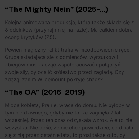
“The Mighty Nein” (2025-…)
Kolejna animowana produkcja, która także składa się z
8 odcinków (przynajmniej na razie). Ma całkiem dobrą
ocenę krytyków (7.5).
Pewien magiczny relikt trafia w nieodpowiednie ręce.
Grupa składająca się z odmieńców, wyrzutków i
zbiegów musi zacząć współpracować i połączyć
swoje siły, by ocalić królestwo przed zagładą. Czy
zdążą, zanim Wildemount pokryje chaos?
“The OA” (2016-2019)
Młoda kobieta, Prairie, wraca do domu. Nie byłoby w
tym nic dziwnego, gdyby nie to, że zaginęła 7 lat
wcześniej. Przez ten czas odzyskała wzrok. Ale to nie
wszystko. Nie dość, że nie chce powiedzieć, co działo
się z nią przez ostatnie lata, to prosi także o to, by