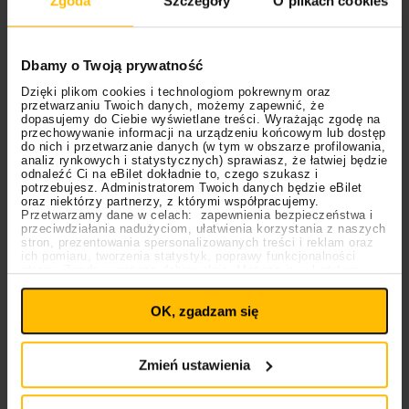
Zgoda
Szczegóły
O plikach cookies
Dbamy o Twoją prywatność
Dzięki plikom cookies i technologiom pokrewnym oraz
przetwarzaniu Twoich danych, możemy zapewnić, że
dopasujemy do Ciebie wyświetlane treści. Wyrażając zgodę na
przechowywanie informacji na urządzeniu końcowym lub dostęp
do nich i przetwarzanie danych (w tym w obszarze profilowania,
analiz rynkowych i statystycznych) sprawiasz, że łatwiej będzie
odnaleźć Ci na eBilet dokładnie to, czego szukasz i
potrzebujesz. Administratorem Twoich danych będzie eBilet
oraz niektórzy partnerzy, z którymi współpracujemy.
Przetwarzamy dane w celach: zapewnienia bezpieczeństwa i
przeciwdziałania nadużyciom, ułatwienia korzystania z naszych
stron, prezentowania spersonalizowanych treści i reklam oraz
ich pomiaru, tworzenia statystyk, poprawy funkcjonalności
strony. Zgodę wyrażasz dobrowolnie. Możesz ją w każdym
Ustawienia
momencie wycofać lub ponowić pod linkiem
plików cookies
na stronie głównej. Wycofanie zgody nie
OK, zgadzam się
wpływa na legalność uprzedniego przetwarzania.
Polityka prywatności
Polityka plików cookies
Zmień ustawienia