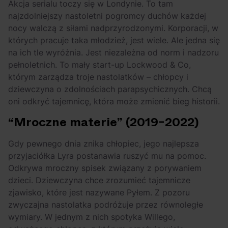
Akcja serialu toczy się w Londynie. To tam
najzdolniejszy nastoletni pogromcy duchów każdej
nocy walczą z siłami nadprzyrodzonymi. Korporacji, w
których pracuje taka młodzież, jest wiele. Ale jedna się
na ich tle wyróżnia. Jest niezależna od norm i nadzoru
pełnoletnich. To mały start-up Lockwood & Co,
którym zarządza troje nastolatków – chłopcy i
dziewczyna o zdolnościach parapsychicznych. Chcą
oni odkryć tajemnicę, która może zmienić bieg historii.
“Mroczne materie” (2019-2022)
Gdy pewnego dnia znika chłopiec, jego najlepsza
przyjaciółka Lyra postanawia ruszyć mu na pomoc.
Odkrywa mroczny spisek związany z porywaniem
dzieci. Dziewczyna chce zrozumieć tajemnicze
zjawisko, które jest nazywane Pyłem. Z pozoru
zwyczajna nastolatka podróżuje przez równoległe
wymiary. W jednym z nich spotyka Willego,