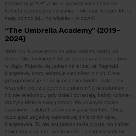
nazywano ją “OA”, a nie jej prawdziwym imieniem.
Kobieta rozpoczyna działania – rekrutuje 5 osób, które
mają pomóc jej… no właśnie – w czym?
“The Umbrella Academy” (2019-
2024)
1989 rok. Niezwiązane ze sobą kobiety rodzą 43
dzieci. Nic dziwnego? Tylko, że żadna z nich nie była
w ciąży. Pojawia się jednak miliarder, sir Reginald
Hargreeve, który adoptuje siedmioro z nich. Chce
przygotować je do misji ocalenia świata. Tylko, czy
wszystko pójdzie zgodnie z planem? Z nastolatkami
nic nie wiadomo… gdy dzieci dorastają, każdy członek
drużyny idzie w swoją stronę. Po pewnym czasie
sześcioro ocalałych znów nawiązuje kontakt. Chcą
rozwiązać zagadkę tajemniczej śmierci ich ojca,
Hargreeve’a. To nie jest jednak takie proste, bo każde
z nich ma inną moc, osobowość… a nad wszystkimi