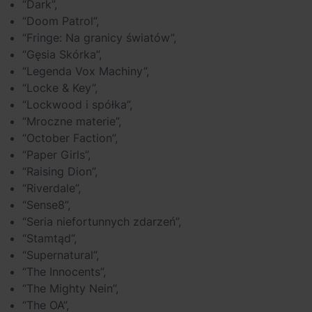
“Dark”,
“Doom Patrol”,
“Fringe: Na granicy światów”,
“Gęsia Skórka”,
“Legenda Vox Machiny”,
“Locke & Key”,
“Lockwood i spółka”,
“Mroczne materie”,
“October Faction”,
“Paper Girls”,
“Raising Dion”,
“Riverdale”,
“Sense8”,
“Seria niefortunnych zdarzeń”,
“Stamtąd”,
“Supernatural”,
“The Innocents”,
“The Mighty Nein”,
“The OA”,