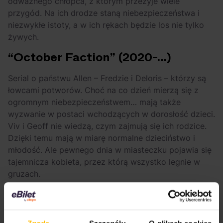
odważnego chłopca, z którym przeżyje wiele
przygód. Na ich drodze staną niebezpieczeństwa i
niezwykłe istoty, a w ich rękach będzie los nie tylko
żywych.
“October Faction” (2020-…)
Serial o państwu Allen – Fredzie i Deloris – którzy są
łowcami potworów. Choć na co dzień mierzą się z
ogromnym niebezpieczeństwem… mają także
wyzwanie w postaci wchodzących w dorosłość dzieci.
Viv i Geoff nie wiedzą, czym zajmują się ich rodzice.
Dzięki temu mają w miarę normalne dzieciństwo i
młodość. Ale pewnego dnia w miasteczku pojawia się
tajemnicza kobieta, przez którą wszystko legnie w
gruzach.