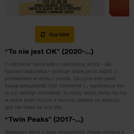
Kup bilet
“To nie jest OK” (2020-…)
7 odcinków opowiada o nastolatce, która – jak
typowa nastolatka – próbuje sobie jakoś radzić z
problemami w domu i szkole. Zaczyna odkrywać
swoją seksualność (też normalne) i… supermoce (no
to już niezbyt normalne). To luźny serial, który nie ma
w sobie scen niczym z horroru. Idealny na wieczór,
gdy nie masz na nich siły.
“Twin Peaks” (2017-…)
Najlepszy serial z tego zestawienia. Nowa odsłona z