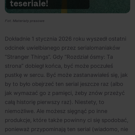
te
seriale!
Na czasie
Fot. Materiały prasowe
Dokładnie 1 stycznia 2026 roku wyszedł ostatni
odcinek uwielbianego przez serialomaniaków
06.08.2026
05.08.2026
Polecane
Scena Impostora
eBilet
Festiwal
“Stranger Things”. Gdy “Rozdział ósmy: Ta
Kto jest
Aplikacja
strona” dobiegł końca, być może poczułeś
prawdziwym fanem
KAMAAAN nową
pustkę w sercu. Być może zastanawiałeś się, jak
Chivasa?
inicjatywą eBilet
by to było obejrzeć ten serial jeszcze raz (albo
jednoczącą fanów
jak wymazać go z pamięci, żeby znów przeżyć
całą historię pierwszy raz). Niestety, to
niemożliwe. Ale możesz sięgnąć po inne
produkcje, które także powinny ci się spodobać,
ponieważ przypominają ten serial (wiadomo, nie
04.08.2026
04.08.2026
Festiwal
OFF Festival
High Five
Polecane