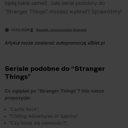
OFF Festival 2026 –
High Five: pięć
będą takie same!). Jaki serial podobny do
nocne koncerty
najciekawszych
“Stranger Things” możesz wybrać? Sprawdźmy!
warte uwagi!
wydarzeń w polskim
rapie [czerwiec i
01.02.2026
Klaudia Jaroszewska-Kotradii
lipiec 2026]
Artykuł może zawierać autopromocję eBilet.pl
Seriale podobne do “Stranger
Things”
Co oglądać po “Stranger Things”? Oto nasze
propozycje:
“Castle Rock”,
“Chilling Adventures of Sabrina”,
“Czy boisz się ciemności?”,