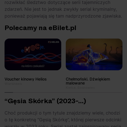
rozwikłać śledztwo dotyczące serii tajemniczych
zdarzeń. Nie jest to jednak zwykły serial kryminalny,
ponieważ pojawiają się tam nadprzyrodzone zjawiska.
Polecamy na eBilet.pl
Voucher kinowy Helios
Chełmoński. Dźwiękiem
malowane
Warszawa
Kielce, Sosnowiec
“Gęsia Skórka” (2023-…)
Choć produkcji o tym tytule znajdziemy wiele, chodzi
o tę konkretną “Gęsią Skórkę”, której pierwsze odcinki
wyszły w 2023 roku. Serial został zainspirowany serią