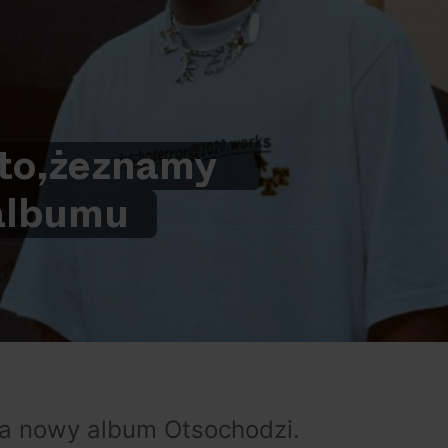
to,
że
znamy
albumu
a nowy album Otsochodzi.