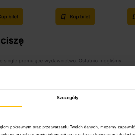
Kup bilet
Kup bilet
ciszę
ne single promujące wydawnictwo. Ostatnio mogliśmy
 raz?
”, znajdującym się na najnowszym albumie
Okiego
–
ił się także
Young Igi
, więc ponownie usłyszeliśmy trio
udzieliła się także
Ewa Farna
.
NAWETT JAK
”, jak jednak podkreślał w opisie pod klipem
Szczegóły
wego wydawnictwa. Nie mamy więc pewności, czy kawałek
ie chcę im dawać standardowego gówna” – nawijał już w
dał: “Pomyśl nad muzyką, nie nad zdjęciami, bo szczerze
eniło się jego podejście do muzyki i promocji.
logiom pokrewnym oraz przetwarzaniu Twoich danych, możemy zapewnić
zgodę na przechowywanie informacji na urządzeniu końcowym lub dostęp