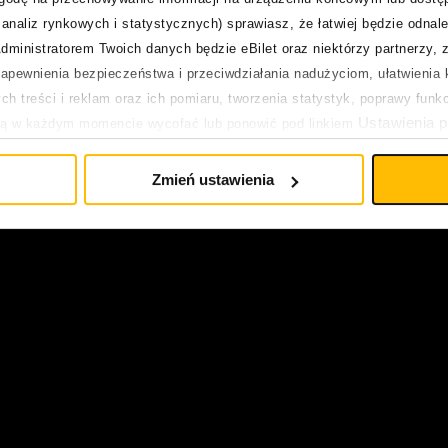
analiz rynkowych i statystycznych) sprawiasz, że łatwiej będzie odnale
dministratorem Twoich danych będzie eBilet oraz niektórzy partnerzy, 
pewnienia bezpieczeństwa i przeciwdziałania nadużyciom, ułatwienia k
h treści i reklam oraz ich pomiaru, tworzenia statystyk, poprawy funk
Ustawienia p
ją w każdym momencie wycofać lub ponowić pod linkiem
pływa na legalność uprzedniego przetwarzania.
Zmień ustawienia