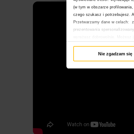
(w tym w obszarze profilowania, 
czego szukasz i potrzebujesz. A
Przetwarzamy dane w celach: za
prezentowania spersonalizowanyc
wyrażasz dobrowolnie. Możesz 
głównej. Wycofanie zgody nie w
Polityka prywatności
Nie zgadzam się
Polityka plików cookies