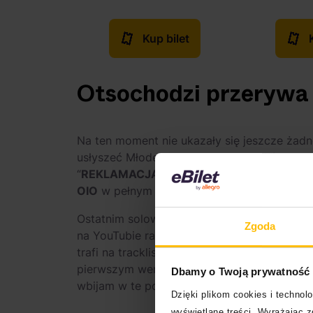
Kup bilet
Otsochodzi przerywa 
Na ten moment nie ukazały się jeszcze żad
usłyszeć Młodego Jana w kawałku “”
jeszcze
“
REKLAMACJA’47
”. W samym numerze pojaw
OIO
w pełnym składzie. Dodatkowo wokalnie 
Ostatnim solowym singlem Otsochodzi był “
Zgoda
na YouTubie raper, utwór nie promował no
trafi na tracklistę najnowszego albumu. “N
pierwszym wersie raper, a chwilę później do
Dbamy o Twoją prywatność
wbijam w te posty” – czym pokazuje, jak zmi
Dzięki plikom cookies i techno
wyświetlane treści. Wyrażając 