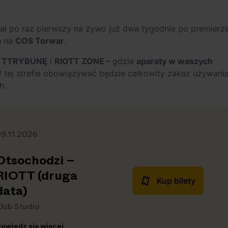
iał po raz pierwszy na żywo już dwa tygodnie po premierz
a
na
COS Torwar
.
:
TTRYBUNĘ
i
RIOTT ZONE –
gdzie
aparaty w waszych
tej strefie obowiązywać będzie całkowity zakaz używani
h.
9.11.2026
Otsochodzi –
RIOTT (druga
Kup bilety
data)
lub Studio
owiedz się więcej