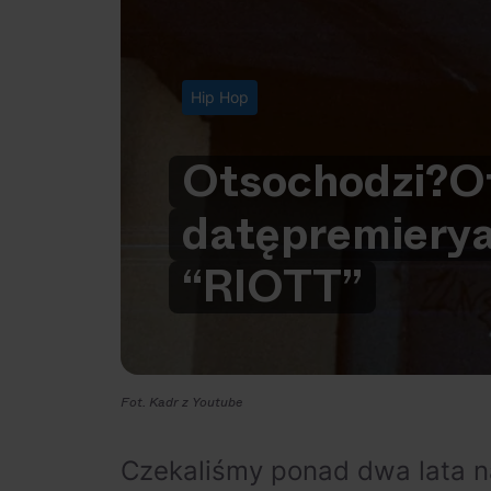
Hip Hop
Otsochodzi?
O
datę
premiery
“RIOTT”
Fot. Kadr z Youtube
Czekaliśmy ponad dwa lata n