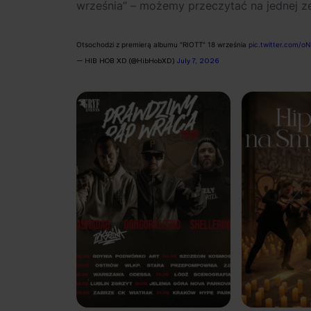
września” – możemy przeczytać na jednej ze 
Otsochodzi z premierą albumu "RIOTT" 18 września
pic.twitter.com/
— HIB HOB XD (@HibHobXD)
July 7, 2026