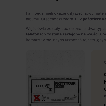
Fani będą mieli okazję usłyszeć nowy mater
albumu. Otsochodzi zagra
1
i
2 październik
Wejściówki zostały podzielone na dwa typu
telefonach zostaną zaklejone na wejściu.
W 
komórek oraz innych urządzeń rejestrującyc
0
K
D