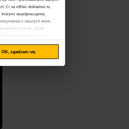
źć Ci na eBilet dokładnie to,
z którymi współpracujemy.
orzystania z naszych stron,
cjonalności strony. Zgodę
lików cookies
na stronie
OK, zgadzam się