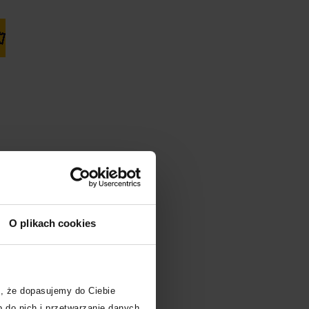
Kup bilet
Kup bilet
O plikach cookies
, że dopasujemy do Ciebie
 do nich i przetwarzanie danych