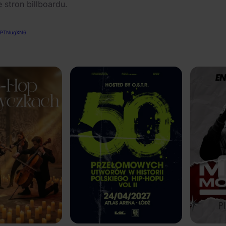
stron billboardu.
oNPTNugXN6