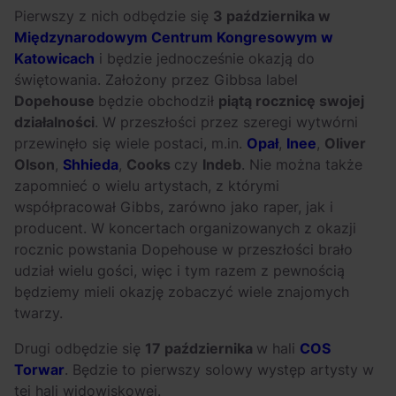
OFF Festival 2026 –
High Five: pięć
Pierwszy z nich odbędzie się
3 października w
nocne koncerty
najciekawszych
Międzynarodowym Centrum Kongresowym w
warte uwagi!
wydarzeń w polskim
Katowicach
i będzie jednocześnie okazją do
rapie [czerwiec i
świętowania. Założony przez Gibbsa label
lipiec 2026]
Dopehouse
będzie obchodził
piątą rocznicę swojej
działalności
. W przeszłości przez szeregi wytwórni
przewinęło się wiele postaci, m.in.
Opał
,
Inee
,
Oliver
Olson
,
Shhieda
,
Cooks
czy
Indeb
. Nie można także
zapomnieć o wielu artystach, z którymi
współpracował Gibbs, zarówno jako raper, jak i
producent. W koncertach organizowanych z okazji
rocznic powstania Dopehouse w przeszłości brało
udział wielu gości, więc i tym razem z pewnością
będziemy mieli okazję zobaczyć wiele znajomych
twarzy.
Drugi odbędzie się
17 października
w hali
COS
Torwar
. Będzie to pierwszy solowy występ artysty w
tej hali widowiskowej.