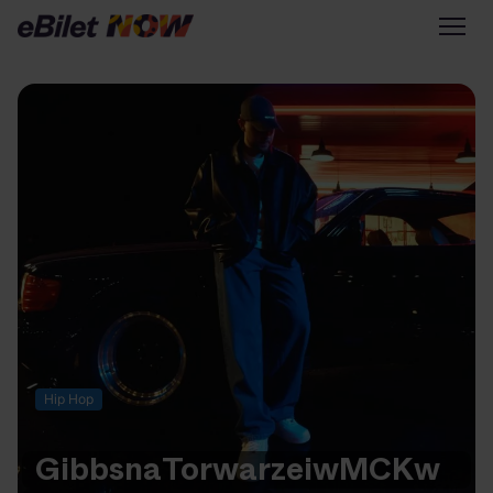
Tylko na eBilet
Zapisz się na newsletter
Przejdź na eBilet.pl
Warto sprawdzić na eBilet
NOW
Scena Główna
Scena Impostora
Historia jednej piosenki
Poza nurtem
Hip Hop
Poznaj Polskę
Kultura Osobista
Gibbs
na
Torwarze
i
w
MCK
w