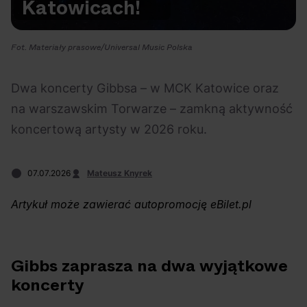
Katowicach!
Na czasie
Fot. Materiały prasowe/Universal Music Polska
Dwa koncerty Gibbsa – w MCK Katowice oraz
na warszawskim Torwarze – zamkną aktywność
06.08.2026
05.08.2026
Polecane
Scena Impostora
eBilet
Festiwal
koncertową artysty w 2026 roku.
Kto jest
Aplikacja
prawdziwym fanem
KAMAAAN nową
07.07.2026
Mateusz Knyrek
Chivasa?
inicjatywą eBilet
jednoczącą fanów
Artykuł może zawierać autopromocję eBilet.pl
Gibbs zaprasza na dwa wyjątkowe
koncerty
04.08.2026
04.08.2026
Festiwal
OFF Festival
High Five
Polecane