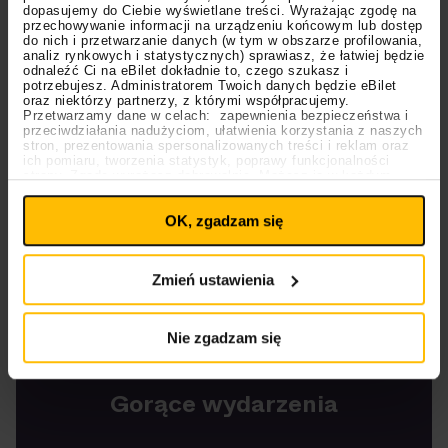
dopasujemy do Ciebie wyświetlane treści. Wyrażając zgodę na
związanym z Dopehouse
Jonatanem
.
przechowywanie informacji na urządzeniu końcowym lub dostęp
do nich i przetwarzanie danych (w tym w obszarze profilowania,
analiz rynkowych i statystycznych) sprawiasz, że łatwiej będzie
Poniżej możecie zobaczyć, jak wyglądały trzecie
odnaleźć Ci na eBilet dokładnie to, czego szukasz i
potrzebujesz. Administratorem Twoich danych będzie eBilet
urodziny labelu Dopehouse.
oraz niektórzy partnerzy, z którymi współpracujemy.
Przetwarzamy dane w celach: zapewnienia bezpieczeństwa i
przeciwdziałania nadużyciom, ułatwienia korzystania z naszych
stron, prezentowania spersonalizowanych treści i reklam oraz
ich pomiaru, tworzenia statystyk, poprawy funkcjonalności
strony. Zgodę wyrażasz dobrowolnie. Możesz ją w każdym
Ustawienia
momencie wycofać lub ponowić pod linkiem
plików cookies
na stronie głównej. Wycofanie zgody nie
OK, zgadzam się
wpływa na legalność uprzedniego przetwarzania.
Polityka prywatności
Polityka plików cookies
Zmień ustawienia
Nie zgadzam się
Gorące wydarzenia