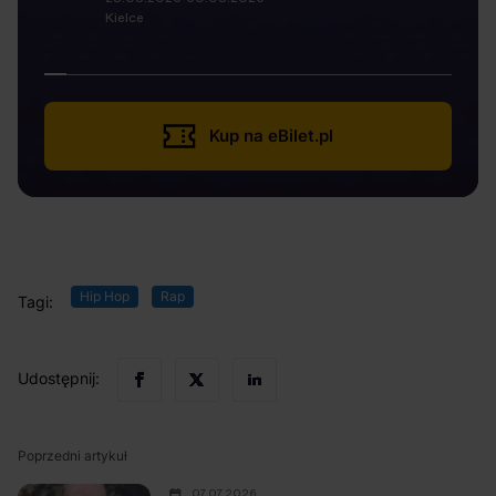
Kielce
Kup na eBilet.pl
Hip Hop
Rap
Tagi:
Udostępnij:
Poprzedni artykuł
07.07.2026