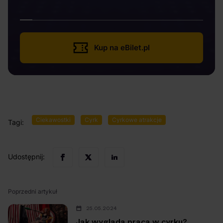
Kup na eBilet.pl
Ciekawostki
Cyrk
Cyrkowe atrakcje
Tagi:
Udostępnij:
Poprzedni artykuł
25.05.2024
Jak wygląda praca w cyrku?