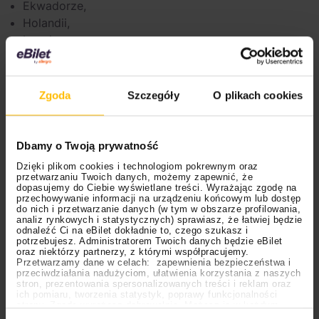
Ekwadorze,
Holandii,
Izraelu,
Kostaryce,
Panamie,
Paragwaju,
Zgoda
Szczegóły
O plikach cookies
Peru,
Singapurze,
Słowenii,
Dbamy o Twoją prywatność
Wielkiej Brytanii.
Dzięki plikom cookies i technologiom pokrewnym oraz
przetwarzaniu Twoich danych, możemy zapewnić, że
Zakaz wykorzystywania wszystkich zwierząt w
dopasujemy do Ciebie wyświetlane treści. Wyrażając zgodę na
przechowywanie informacji na urządzeniu końcowym lub dostęp
cyrkach obowiązuje za to w m.in.
Grecji, Brazylii, na
do nich i przetwarzanie danych (w tym w obszarze profilowania,
analiz rynkowych i statystycznych) sprawiasz, że łatwiej będzie
Malcie i Cyprze.
odnaleźć Ci na eBilet dokładnie to, czego szukasz i
potrzebujesz. Administratorem Twoich danych będzie eBilet
Częściowe ograniczenia wprowadzono w m.in.
oraz niektórzy partnerzy, z którymi współpracujemy.
Przetwarzamy dane w celach: zapewnienia bezpieczeństwa i
Danii, Indiach, Meksyku, Kanadzie, Australii czy
przeciwdziałania nadużyciom, ułatwienia korzystania z naszych
Szwajcarii. Pojawiają się także lokalne zakazy cyrków
stron, prezentowania spersonalizowanych treści i reklam oraz
ich pomiaru, tworzenia statystyk, poprawy funkcjonalności
ze zwierzętami.
strony. Zgodę wyrażasz dobrowolnie. Możesz ją w każdym
Ustawienia
momencie wycofać lub ponowić pod linkiem