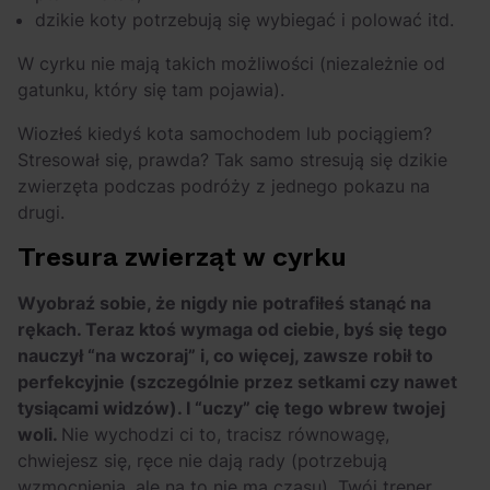
dzikie koty potrzebują się wybiegać i polować itd.
W cyrku nie mają takich możliwości (niezależnie od
gatunku, który się tam pojawia).
Wiozłeś kiedyś kota samochodem lub pociągiem?
Stresował się, prawda? Tak samo stresują się dzikie
zwierzęta podczas podróży z jednego pokazu na
drugi.
Tresura zwierząt w cyrku
Wyobraź sobie, że nigdy nie potrafiłeś stanąć na
rękach. Teraz ktoś wymaga od ciebie, byś się tego
nauczył “na wczoraj” i, co więcej, zawsze robił to
perfekcyjnie (szczególnie przez setkami czy nawet
tysiącami widzów). I “uczy” cię tego wbrew twojej
woli.
Nie wychodzi ci to, tracisz równowagę,
chwiejesz się, ręce nie dają rady (potrzebują
wzmocnienia, ale na to nie ma czasu). Twój trener