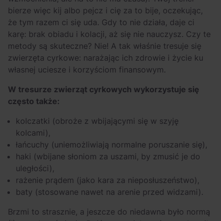
bierze więc kij albo pejcz i cię za to bije, oczekując,
że tym razem ci się uda. Gdy to nie działa, daje ci
karę: brak obiadu i kolacji, aż się nie nauczysz. Czy te
metody są skuteczne? Nie! A tak właśnie tresuje się
zwierzęta cyrkowe: narażając ich zdrowie i życie ku
własnej uciesze i korzyściom finansowym.
W tresurze zwierząt cyrkowych wykorzystuje się
często także:
kolczatki (obroże z wbijającymi się w szyję
kolcami),
łańcuchy (uniemożliwiają normalne poruszanie się),
haki (wbijane słoniom za uszami, by zmusić je do
uległości),
rażenie prądem (jako kara za nieposłuszeństwo),
baty (stosowane nawet na arenie przed widzami).
Brzmi to strasznie, a jeszcze do niedawna było normą