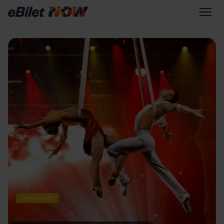
Tylko na eBilet
Zapisz się na newsletter
Przejdź na eBilet.pl
Warto sprawdzić na eBilet
NOW
Scena Główna
Scena Impostora
Historia jednej piosenki
Poza nurtem
Poznaj Polskę
Ciekawostki
Kultura Osobista