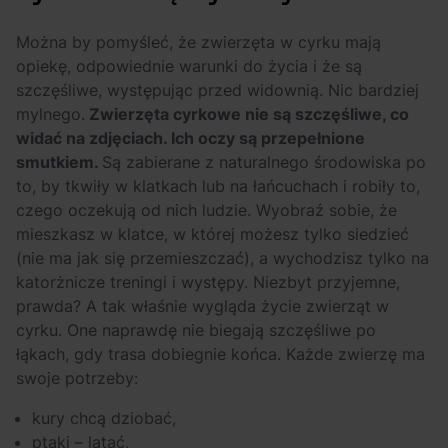
Można by pomyśleć, że zwierzęta w cyrku mają
opiekę, odpowiednie warunki do życia i że są
szczęśliwe, występując przed widownią. Nic bardziej
mylnego.
Zwierzęta cyrkowe nie są szczęśliwe, co
widać na zdjęciach. Ich oczy są przepełnione
smutkiem.
Są zabierane z naturalnego środowiska po
to, by tkwiły w klatkach lub na łańcuchach i robiły to,
czego oczekują od nich ludzie. Wyobraź sobie, że
mieszkasz w klatce, w której możesz tylko siedzieć
(nie ma jak się przemieszczać), a wychodzisz tylko na
katorżnicze treningi i występy. Niezbyt przyjemne,
prawda? A tak właśnie wygląda życie zwierząt w
cyrku. One naprawdę nie biegają szczęśliwe po
łąkach, gdy trasa dobiegnie końca. Każde zwierzę ma
swoje potrzeby:
kury chcą dziobać,
ptaki – latać,