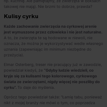
np. kuchnię. Ale pamiętajmy, że zwierzęta w boksach
takowej nie mają). Nie brzmi to dobrze, prawda?
Kulisy cyrku
Każde zachowanie zwierzęcia na cyrkowej arenie
jest wymuszone przez człowieka i nie jest naturalne.
A to, że zwierzęta te są hodowane w niewoli, nie
oznacza, że można je wykorzystywać wedle własnego
uznania (zapewniając im minimum niezbędne do
przeżycia).
Elmar Osterberg, treser nie pracujący już w zawodzie,
powiedział kiedyś, że
“Gdyby ludzie wiedzieli, co
kryje się za kulisami tego kolorowego, cyrkowego
świata ze zwierzętami, nigdy więcej nie poszliby do
cyrku”.
To daje do myślenia.
Oprócz tego powiedział także: “Łamię tabu, ponieważ
nikt z mojej branży nie mówi o tym, co poprzedza