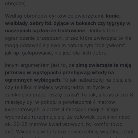
obręcze).
Według obrońców cyrków ze zwierzętami,
konie,
wielbłądy, zebry itd. żyjące w boksach czy tygrysy w
naczepach są dobrze traktowane.
Jednak takie
ograniczenie przestrzeni, przez które zwierzęta te nie
mogą oddawać się swoim naturalnym “rozrywkom”,
jak np. galopowanie, nie jest dla nich dobre.
Innym argumentem jest to, że
zimą zwierzęta te mają
przerwę w występach i przebywają wtedy na
ogromnych wybiegach.
To jak najbardziej na plus, ale
czy te kilka miesięcy wynagradza im życie w
zamknięciu przez resztę czasu? To tak, jakbyś przez 8
miesięcy żył w pokoju o powierzchni 4 metrów
kwadratowych, a przez 4 miesiące mógł z niego
wychodzić (przyjmuje się, że człowiek powinien mieć
ok. 20-25 metrów kwadratowych, by komfortowo
żyć. Wlicza się w to także powierzchnię wspólną, czyli