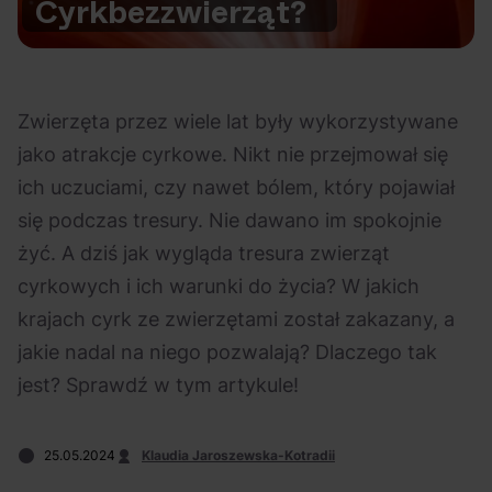
Cyrk
bez
zwierząt?
Na czasie
Zwierzęta przez wiele lat były wykorzystywane
jako atrakcje cyrkowe. Nikt nie przejmował się
ich uczuciami, czy nawet bólem, który pojawiał
06.08.2026
05.08.2026
Polecane
Scena Impostora
eBilet
Festiwal
się podczas tresury. Nie dawano im spokojnie
Kto jest
Aplikacja
żyć. A dziś jak wygląda tresura zwierząt
prawdziwym fanem
KAMAAAN nową
cyrkowych i ich warunki do życia? W jakich
Chivasa?
inicjatywą eBilet
krajach cyrk ze zwierzętami został zakazany, a
jednoczącą fanów
jakie nadal na niego pozwalają? Dlaczego tak
jest? Sprawdź w tym artykule!
25.05.2024
Klaudia Jaroszewska-Kotradii
04.08.2026
04.08.2026
Festiwal
OFF Festival
High Five
Polecane