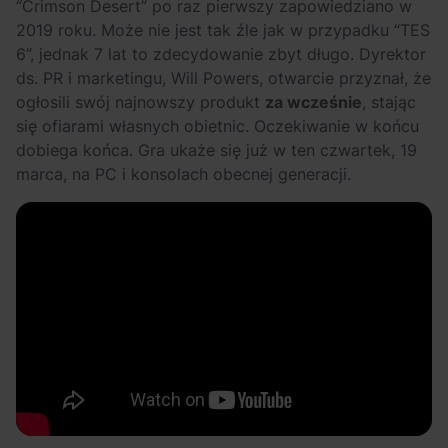
“Crimson Desert” po raz pierwszy zapowiedziano w
2019 roku. Może nie jest tak źle jak w przypadku “TES
6”, jednak 7 lat to zdecydowanie zbyt długo. Dyrektor
ds. PR i marketingu, Will Powers, otwarcie przyznał, że
ogłosili swój najnowszy produkt
za wcześnie
, stając
się ofiarami własnych obietnic. Oczekiwanie w końcu
dobiega końca. Gra ukaże się już w ten czwartek, 19
marca, na PC i konsolach obecnej generacji.