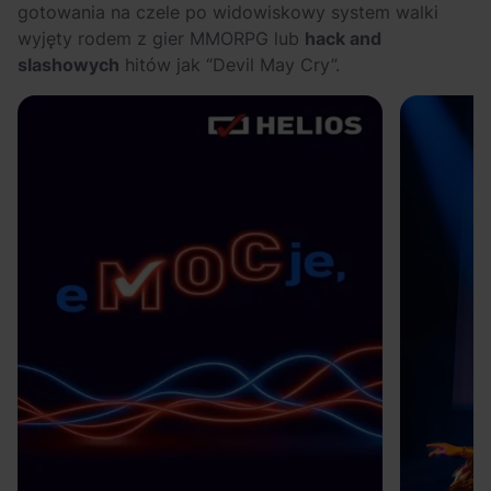
gotowania na czele po widowiskowy system walki
wyjęty rodem z gier MMORPG lub
hack and
slashowych
hitów jak “Devil May Cry”.