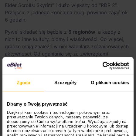
Elder Scrolls: Skyrim” i dużo większy od “RDR 2”.
Przejście z jednego końca na drugi powinno zająć ok.
6 godzin.
Pywel składać się będzie z
5 regionów
, a każdy z
nich to inne kultury, biomy i właściwości. Co więcej,
gracze mają znaleźć w nim wachlarz zróżnicowanych
aktywności. Od uganiania się za zwierzętami
gospodarczymi po walkę z bossami. Tych w grze
mamy spotkać blisko 80.
Przeczytaj też:
Zgoda
Szczegóły
O plikach cookies
Dbamy o Twoją prywatność
Dzięki plikom cookies i technologiom pokrewnym oraz
przetwarzaniu Twoich danych, możemy zapewnić, że
dopasujemy do Ciebie wyświetlane treści. Wyrażając zgodę na
przechowywanie informacji na urządzeniu końcowym lub dostęp
do nich i przetwarzanie danych (w tym w obszarze profilowania,
analiz rynkowych i statystycznych) sprawiasz, że łatwiej będzie