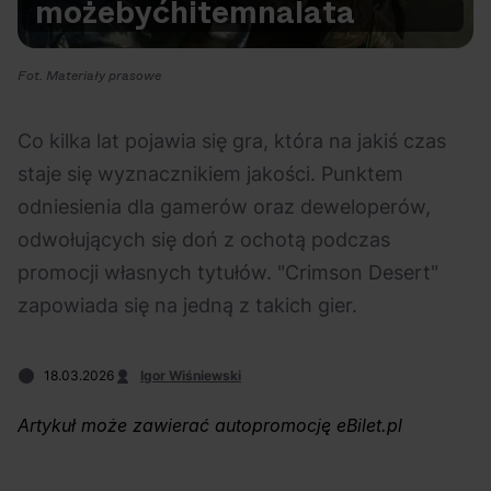
może
być
hitem
na
lata
Na czasie
Fot. Materiały prasowe
Co kilka lat pojawia się gra, która na jakiś czas
staje się wyznacznikiem jakości. Punktem
06.08.2026
05.08.2026
Polecane
Scena Impostora
eBilet
Festiwal
odniesienia dla gamerów oraz deweloperów,
Kto jest
Aplikacja
odwołujących się doń z ochotą podczas
prawdziwym fanem
KAMAAAN nową
promocji własnych tytułów. "Crimson Desert"
Chivasa?
inicjatywą eBilet
zapowiada się na jedną z takich gier.
jednoczącą fanów
18.03.2026
Igor Wiśniewski
Artykuł może zawierać autopromocję eBilet.pl
04.08.2026
04.08.2026
Festiwal
OFF Festival
High Five
Polecane