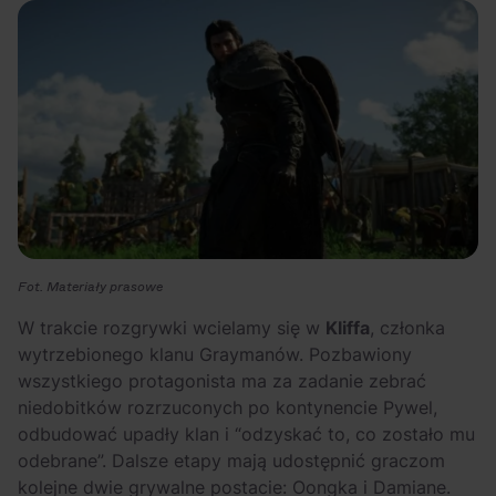
Fot. Materiały prasowe
W trakcie rozgrywki wcielamy się w
Kliffa
, członka
wytrzebionego klanu Graymanów. Pozbawiony
wszystkiego protagonista ma za zadanie zebrać
niedobitków rozrzuconych po kontynencie Pywel,
odbudować upadły klan i “odzyskać to, co zostało mu
odebrane”. Dalsze etapy mają udostępnić graczom
kolejne dwie grywalne postacie: Oongka i Damiane.