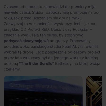
OFF Festival 2026 –
High Five: pięć
Czasem od momentu zapowiedzi do premiery mija
nocne koncerty
najciekawszych
niewiele czasu. Studia rozpoczynają promocję na pół
warte uwagi!
wydarzeń w polskim
roku, rok przed ukazaniem się gry na rynku.
rapie [czerwiec i
Zazwyczaj to w zupełności wystarczy. Inni – jak na
lipiec 2026]
przykład CD Projekt RED, Ubisoft czy Rockstar –
znacznie wydłużają ten okres, by stopniowo
podsycać ekscytację
wśród graczy. Pracownicy
południowokoreańskiego studia Pearl Abyss również
wybrali tę drogę. Lecz pospiesznie ogłoszony projekt
przez lata wrzucany był do jednego worka z kolejną
odsłoną
“The Elder Scrolls”
Bethesdy, na którą wciąż
czekamy.