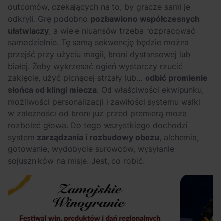
outcomów, czekających na to, by gracze sami je
odkryli. Grę podobno
pozbawiono współczesnych
ułatwiaczy
, a wiele niuansów trzeba rozpracować
samodzielnie. Tę samą sekwencję będzie można
przejść przy użyciu magii, broni dystansowej lub
białej. Żeby wykrzesać ogień wystarczy rzucić
zaklęcie, użyć płonącej strzały lub…
odbić promienie
słońca od klingi miecza
. Od właściwości ekwipunku,
możliwości personalizacji i zawiłości systemu walki
w zależności od broni już przed premierą może
rozboleć głowa. Do tego wszystkiego dochodzi
system
zarządzania i rozbudowy obozu
, alchemia,
gotowanie, wydobycie surowców, wysyłanie
sojuszników na misje. Jest, co robić.