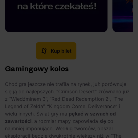
Kup bilet
Gamingowy kolos
Choć gra jeszcze nie trafiła na rynek, już porównuje
się ją do najlepszych. “Crimson Desert” zrównano już
z “Wiedźminem 3”, “Red Dead Redemption 2”, “The
Legend of Zelda”, “Kingdom Come: Deliverance” i
wielu innych. Świat gry ma
pękać w szwach od
zawartości
, a rozmiar mapy zapowiada się co
najmniej imponująco. Według twórców, obszar
eksploracji będzie dwukrotnie większy niż w “The