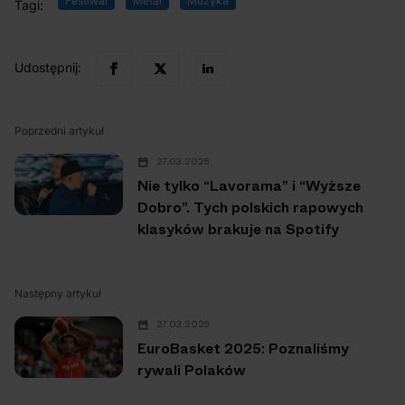
Festiwal
Metal
Muzyka
Tagi:
Udostępnij:
Poprzedni artykuł
27.03.2025
Nie tylko “Lavorama” i “Wyższe
Dobro”. Tych polskich rapowych
klasyków brakuje na Spotify
Następny artykuł
27.03.2025
EuroBasket 2025: Poznaliśmy
rywali Polaków