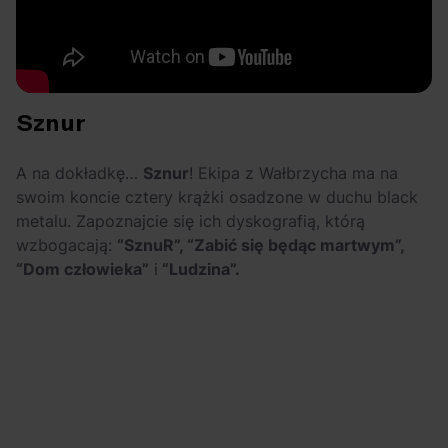
Sznur
A na dokładkę…
Sznur
! Ekipa z Wałbrzycha ma na
swoim koncie cztery krążki osadzone w duchu black
metalu. Zapoznajcie się ich dyskografią, którą
wzbogacają:
“SznuR”, “Zabić się będąc martwym”,
“Dom człowieka”
i
“Ludzina”.