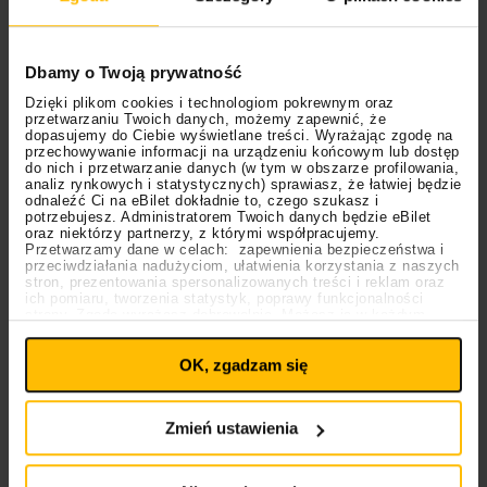
Dbamy o Twoją prywatność
Dzięki plikom cookies i technologiom pokrewnym oraz
przetwarzaniu Twoich danych, możemy zapewnić, że
dopasujemy do Ciebie wyświetlane treści. Wyrażając zgodę na
przechowywanie informacji na urządzeniu końcowym lub dostęp
do nich i przetwarzanie danych (w tym w obszarze profilowania,
analiz rynkowych i statystycznych) sprawiasz, że łatwiej będzie
odnaleźć Ci na eBilet dokładnie to, czego szukasz i
potrzebujesz. Administratorem Twoich danych będzie eBilet
oraz niektórzy partnerzy, z którymi współpracujemy.
Przetwarzamy dane w celach: zapewnienia bezpieczeństwa i
Ceremonial Bloodbath
przeciwdziałania nadużyciom, ułatwienia korzystania z naszych
stron, prezentowania spersonalizowanych treści i reklam oraz
ich pomiaru, tworzenia statystyk, poprawy funkcjonalności
strony. Zgodę wyrażasz dobrowolnie. Możesz ją w każdym
Jeśli nadal mało wam brzmień prosto z Kanady, mamy
Ustawienia
momencie wycofać lub ponowić pod linkiem
plików cookies
na stronie głównej. Wycofanie zgody nie
dobre wieści – do składu dołączy również
Ceremonial
OK, zgadzam się
wpływa na legalność uprzedniego przetwarzania.
Bloodbath
. Zespół pokusił się o ciekawą formę
Polityka prywatności
Polityka plików cookies
prezentacji, którą zamieszczono na stronie ich
Zmień ustawienia
wytwórni:
“Urodzeni pod czarną dziurą. Wzywający
nuklearnego Armagedonu. Z zaświatów,
odcyfrowujący niewypowiedzianą chorobę.