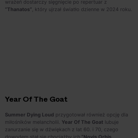
wrażeń dostarczy sięgnięcie po repertuar z
“Thanatos”
, który ujrzał światło dzienne w 2024 roku.
Year Of The Goat
Summer Dying Loud
przygotował również opcję dla
miłośników melancholii.
Year Of The Goat
lubuje
zanurzanie się w dźwiękach z lat 60. i 70, czego
dowodem stał się chociażby ich
“Novis Orbis