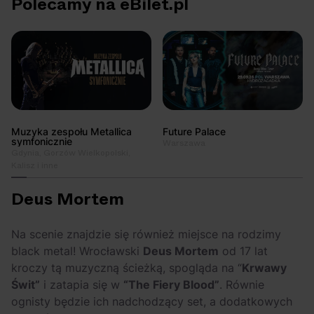
Polecamy na eBilet.pl
Muzyka zespołu Metallica
Future Palace
symfonicznie
Warszawa
Gdynia, Gorzów Wielkopolski,
Kalisz i inne
Deus Mortem
Na scenie znajdzie się również miejsce na rodzimy
black metal! Wrocławski
Deus Mortem
od 17 lat
kroczy tą muzyczną ścieżką, spogląda na “
Krwawy
Świt”
i zatapia się w
“The Fiery Blood”
. Równie
ognisty będzie ich nadchodzący set, a dodatkowych