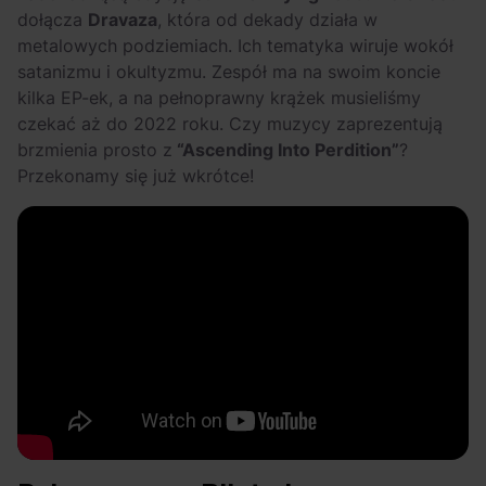
dołącza
Dravaza
, która od dekady działa w
metalowych podziemiach. Ich tematyka wiruje wokół
satanizmu i okultyzmu. Zespół ma na swoim koncie
kilka EP-ek, a na pełnoprawny krążek musieliśmy
czekać aż do 2022 roku. Czy muzycy zaprezentują
brzmienia prosto z
“Ascending Into Perdition”
?
Przekonamy się już wkrótce!