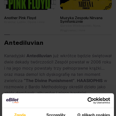
Another Pink Floyd
Muzyka Zespołu Nirvana
Symfonicznie
Kraków, Lublin, Opole i inne
Gorzów Wielkopolski, Nysa,
Wągrowiec i inne
Antediluvian
Kanadyjski
Antediluvian
już wkrótce będzie świętował
dwie dekady twórczości! Zespół powstał w 2006 roku
i na jego mocy powstały trzy pełnoprawne krążki…
oraz masa demo! Ich dyskografię na ten moment
zwieńcza
“The Divine Punishment”
.
HAASIOPHIS
w
rozmowie z Bardo Methodology określił dzieło jako
zbiór demówek, albumów i nieco bardziej
eksperymentalnych EP-ek, w które włożyli mnósto
wysiłku.
Zgoda
Szczegóły
O plikach cookies