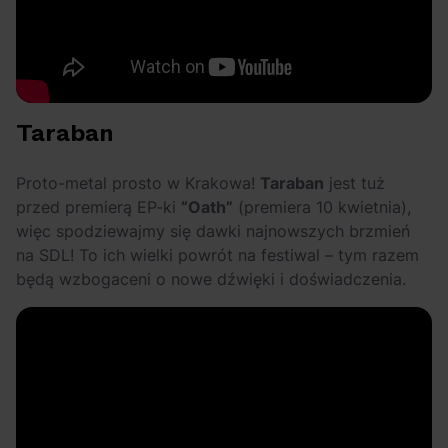
Taraban
Proto-metal prosto w Krakowa!
Taraban
jest tuż
przed premierą EP-ki
“Oath”
(premiera 10 kwietnia),
więc spodziewajmy się dawki najnowszych brzmień
na SDL! To ich wielki powrót na festiwal – tym razem
będą wzbogaceni o nowe dźwięki i doświadczenia.