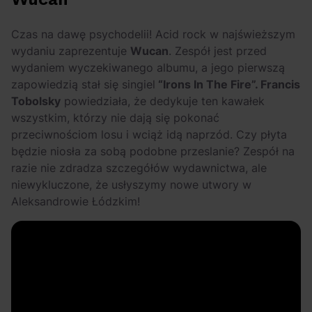
Czas na dawę psychodelii! Acid rock w najświeższym
wydaniu zaprezentuje
Wucan
. Zespół jest przed
wydaniem wyczekiwanego albumu, a jego pierwszą
zapowiedzią stał się singiel
“Irons In The Fire”. Francis
Tobolsky
powiedziała, że dedykuje ten kawałek
wszystkim, którzy nie dają się pokonać
przeciwnościom losu i wciąż idą naprzód. Czy płyta
będzie niosła za sobą podobne przeslanie? Zespół na
razie nie zdradza szczegółów wydawnictwa, ale
niewykluczone, że usłyszymy nowe utwory w
Aleksandrowie Łódzkim!