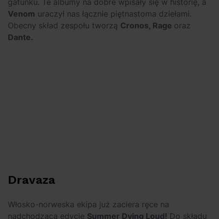
gatunku. Te albumy na dobre wpisały się w historię, a
Venom
uraczył nas łącznie piętnastoma dziełami.
Obecny skład zespołu tworzą
Cronos, Rage
oraz
Dante.
Dravaza
Włosko-norweska ekipa już zaciera ręce na
nadchodzącą edycję
Summer Dying Loud!
Do składu