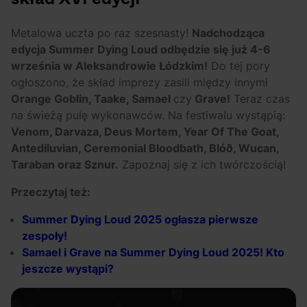
OFF Festival 2026 –
High Five: pięć
nocne koncerty
najciekawszych
Metalowa uczta po raz szesnasty!
Nadchodząca
warte uwagi!
wydarzeń w polskim
edycja Summer Dying Loud odbędzie się już 4-6
rapie [czerwiec i
września w Aleksandrowie Łódzkim!
Do tej pory
lipiec 2026]
ogłoszono, że skład imprezy zasili między innymi
Orange Goblin, Taake, Samael
czy
Grave!
Teraz czas
na świeżą pulę wykonawców. Na festiwalu wystąpią:
Venom, Darvaza, Deus Mortem, Year Of The Goat,
Antediluvian, Ceremonial Bloodbath, Blóð, Wucan,
Taraban oraz Sznur.
Zapoznaj się z ich twórczością!
Przeczytaj też:
Summer Dying Loud 2025 ogłasza pierwsze
zespoły!
Samael i Grave na Summer Dying Loud 2025! Kto
jeszcze wystąpi?