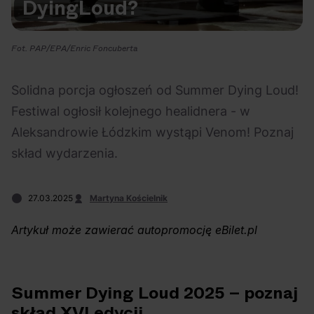
Dying
Loud?
Na czasie
Fot. PAP/EPA/Enric Foncuberta
Solidna porcja ogłoszeń od Summer Dying Loud!
Festiwal ogłosił kolejnego healidnera - w
06.08.2026
05.08.2026
Polecane
Scena Impostora
eBilet
Festiwal
Aleksandrowie Łódzkim wystąpi Venom! Poznaj
Kto jest
Aplikacja
skład wydarzenia.
prawdziwym fanem
KAMAAAN nową
Chivasa?
inicjatywą eBilet
27.03.2025
Martyna Kościelnik
jednoczącą fanów
Artykuł może zawierać autopromocję eBilet.pl
Summer Dying Loud 2025 – poznaj
04.08.2026
04.08.2026
Festiwal
OFF Festival
High Five
Polecane
skład XVI edycji