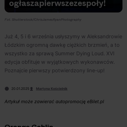
ogłasza
pierwsze
zespoły!
Na czasie
Fot. Shutterstock/ChrisJamesRyanPhotography
Już 4, 5 i 6 września usłyszymy w Aleksandrowie
Łódzkim ogromną dawkę ciężkich brzmień, a to
06.08.2026
05.08.2026
Polecane
Scena Impostora
eBilet
Festiwal
wszystko za sprawą Summer Dying Loud. XVI
Kto jest
Aplikacja
edycja obfituje w wyjątkowych wykonawców.
prawdziwym fanem
KAMAAAN nową
Poznajcie pierwszy potwierdzony line-up!
Chivasa?
inicjatywą eBilet
jednoczącą fanów
20.01.2025
Martyna Kościelnik
Artykuł może zawierać autopromocję eBilet.pl
04.08.2026
04.08.2026
Festiwal
OFF Festival
High Five
Polecane