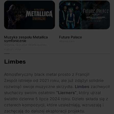
Muzyka zespołu Metallica
Future Palace
symfonicznie
Warszawa
Gdynia, Gorzów Wielkopolski,
Kalisz i inne
Limbes
Atmosferyczny black metal prosto z Francji!
Zespół istnieje od 2021 roku, ale już zdążył solidnie
rozwinąć swoje muzyczne skrzydła.
Limbes
zachwycił
słuchaczy swoim ostatnim
“Lierners”
, który ujrzał
światło dzienne 5 lipca 2024 roku. Dzieło składa się z
czterech kompozycji, które uzależniają, wzruszają i
zachęcają do dalszej eksploracji projektu.