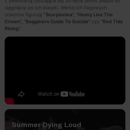
Z pewnością zbliżające się 30-lecie skłoni zespół do
sięgnięcia po ich klasyki. Wśród ich flagowych
utworów figurują
“Scorpionica”, “Heavy Lies The
Crown”, “Begginers Guide To Suicide”
czy
“Red Tide
Rising”.
Summer Dying Loud