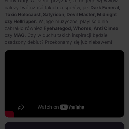
Filthy Dogs Of Metal przyznał, że do jego wpływów
należy twórczość takich zespołów, jak
Dark Funeral,
Toxic Holocaust, Satyricon, Devil Master, Midnight
czy Hellripper
. W jego muzycznej playliście nie
zabrakło również E
yehategod, Whores, Anti Cimex
czy
MAG.
Czy w duchu takich inspiracji będzie
osadzony debiut? Przekonamy się już niebawem!