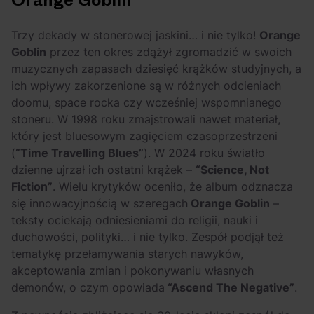
Orange Goblin
OFF Festival 2026 –
High Five: pięć
nocne koncerty
najciekawszych
Trzy dekady w stonerowej jaskini… i nie tylko!
Orange
warte uwagi!
wydarzeń w polskim
Goblin
przez ten okres zdążył zgromadzić w swoich
rapie [czerwiec i
muzycznych zapasach dziesięć krążków studyjnych, a
lipiec 2026]
ich wpływy zakorzenione są w różnych odcieniach
doomu, space rocka czy wcześniej wspomnianego
stoneru. W 1998 roku zmajstrowali nawet materiał,
który jest bluesowym zagięciem czasoprzestrzeni
(
“Time Travelling Blues”
). W 2024 roku światło
dzienne ujrzał ich ostatni krążek –
“Science, Not
Fiction”
. Wielu krytyków oceniło, że album odznacza
się innowacyjnością w szeregach
Orange Goblin
–
teksty ociekają odniesieniami do religii, nauki i
duchowości, polityki… i nie tylko. Zespół podjął też
tematykę przełamywania starych nawyków,
akceptowania zmian i pokonywaniu własnych
demonów, o czym opowiada
“Ascend The Negative”
.