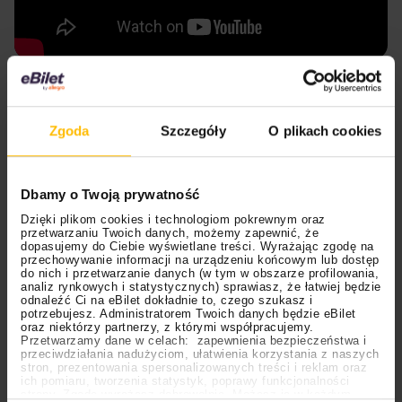
Gravekvlt
Black’n’roll? Na taką mieszankę gatunkową wpadł
Zgoda
Szczegóły
O plikach cookies
francuski
Gravekvlt
! Zespół powstał w 2021 roku i do
tej pory zgromadził dwa krążki studyjne. Ich ostatni
Dbamy o Twoją prywatność
“Full Moon Fever”
wprowadził z muzyczną gorączkę
niejednego fana nieszablonowych brzmień, więc z
Dzięki plikom cookies i technologiom pokrewnym oraz
przetwarzaniu Twoich danych, możemy zapewnić, że
pewnością ich występ na
Summer Dying Loud
dopasujemy do Ciebie wyświetlane treści. Wyrażając zgodę na
przyciągnie uwagę słuchaczy poszukujących nowych
przechowywanie informacji na urządzeniu końcowym lub dostęp
do nich i przetwarzanie danych (w tym w obszarze profilowania,
doznań.
Gravekvlt
promuje się jako
“powrót do
analiz rynkowych i statystycznych) sprawiasz, że łatwiej będzie
odnaleźć Ci na eBilet dokładnie to, czego szukasz i
ekstremalnego metalu z początku lat 80, tanich
potrzebujesz. Administratorem Twoich danych będzie eBilet
horrorów i rock’n’rollowej postawy”.
oraz niektórzy partnerzy, z którymi współpracujemy.
Przetwarzamy dane w celach: zapewnienia bezpieczeństwa i
przeciwdziałania nadużyciom, ułatwienia korzystania z naszych
stron, prezentowania spersonalizowanych treści i reklam oraz
ich pomiaru, tworzenia statystyk, poprawy funkcjonalności
strony. Zgodę wyrażasz dobrowolnie. Możesz ją w każdym