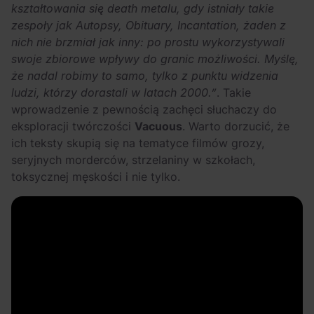
kształtowania się death metalu, gdy istniały takie
zespoły jak Autopsy, Obituary, Incantation, żaden z
nich nie brzmiał jak inny: po prostu wykorzystywali
swoje zbiorowe wpływy do granic możliwości. Myślę,
że nadal robimy to samo, tylko z punktu widzenia
ludzi, którzy dorastali w latach 2000.”
. Takie
wprowadzenie z pewnością zachęci słuchaczy do
eksploracji twórczości
Vacuous
. Warto dorzucić, że
ich teksty skupią się na tematyce filmów grozy,
seryjnych morderców, strzelaniny w szkołach,
toksycznej męskości i nie tylko.