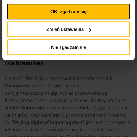
Ustawienia
momencie wycofać lub ponowić pod linkiem
plików cookies
na stronie głównej. Wycofanie zgody nie
OK, zgadzam się
wpływa na legalność uprzedniego przetwarzania.
Polityka prywatności
Polityka plików cookies
Zmień ustawienia
Nie zgadzam się
Galvanizer
Czas na fińskich przedstawicieli death metalu!
Galvanizer
od 2013 roku spełnia
swoją muzyczną misję, której przewodniczą
liczne demo oraz dwa pełnoprawne albumy studyjne.
Aleksi Vähämäki
w rozmowie z MetalCrypt przyznał,
że między krążkami jest ogromna przepaść. Uważa,
że
“Prying Sight of Imperception”
jest wzbogacone o
ich koncertowe doświadczenie, które udało im się