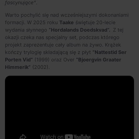
fascynujące”
.
Warto pochylić się nad wcześniejszymi dokonaniami
formacji. W 2025 roku
Taake
świętuje 20-lecie
wydania słynnego
“Hordalands Doedskvad”.
Z tej
okazji czeka nas specjalny set, podczas którego
projekt zaprezentuje cały album na żywo. Krążek
kończy trylogię składającą się z płyt
“Nattestid Ser
Porten Vid”
(1999) oraz Over
“Bjoergvin Graater
Himmerik”
(2002).