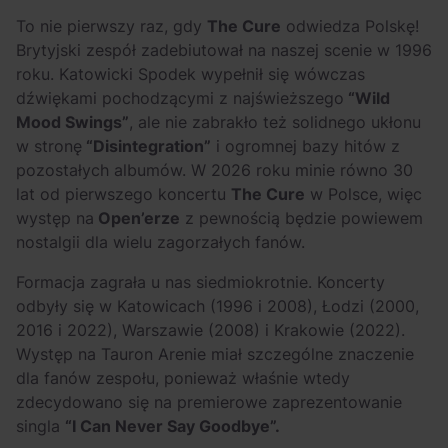
To nie pierwszy raz, gdy
The Cure
odwiedza Polskę!
Brytyjski zespół zadebiutował na naszej scenie w 1996
roku. Katowicki Spodek wypełnił się wówczas
dźwiękami pochodzącymi z najświeższego
“Wild
Mood Swings”
, ale nie zabrakło też solidnego ukłonu
w stronę
“Disintegration”
i ogromnej bazy hitów z
pozostałych albumów. W 2026 roku minie równo 30
lat od pierwszego koncertu
The Cure
w Polsce, więc
występ na
Open’erze
z pewnością będzie powiewem
nostalgii dla wielu zagorzałych fanów.
Formacja zagrała u nas siedmiokrotnie. Koncerty
odbyły się w Katowicach (1996 i 2008), Łodzi (2000,
2016 i 2022), Warszawie (2008) i Krakowie (2022).
Występ na Tauron Arenie miał szczególne znaczenie
dla fanów zespołu, ponieważ właśnie wtedy
zdecydowano się na premierowe zaprezentowanie
singla
“I Can Never Say Goodbye”.