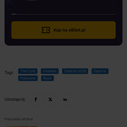
Kup na eBilet.pl
The Cure
Festiwal
Open'er 2026
Open'er
Tagi:
Polecane
Rock
Udostępnij:
Poprzedni artykuł