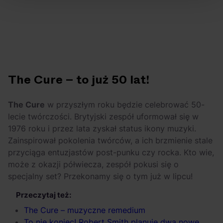
The Cure – to już 50 lat!
The Cure
w przyszłym roku będzie celebrować 50-
lecie twórczości. Brytyjski zespół uformował się w
1976 roku i przez lata zyskał status ikony muzyki.
Zainspirował pokolenia twórców, a ich brzmienie stale
przyciąga entuzjastów post-punku czy rocka. Kto wie,
może z okazji półwiecza, zespół pokusi się o
specjalny set? Przekonamy się o tym już w lipcu!
Przeczytaj też:
The Cure – muzyczne remedium
To nie koniec! Robert Smith planuje dwa nowe