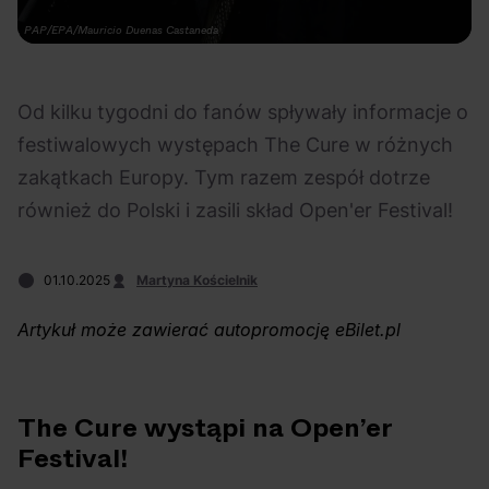
Na czasie
Fot. PAP/EPA/Mauricio Duenas Castaneda
Od kilku tygodni do fanów spływały informacje o
festiwalowych występach The Cure w różnych
zakątkach Europy. Tym razem zespół dotrze
06.08.2026
05.08.2026
Polecane
Scena Impostora
eBilet
Festiwal
również do Polski i zasili skład Open'er Festival!
Kto jest
Aplikacja
prawdziwym fanem
KAMAAAN nową
01.10.2025
Martyna Kościelnik
Chivasa?
inicjatywą eBilet
jednoczącą fanów
Artykuł może zawierać autopromocję eBilet.pl
The Cure wystąpi na Open’er
Festival!
03.08.2026
30.07.2026
Bring Me The Horizon
Ciekawostki
Dla dzieci
Polecane