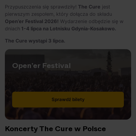
Arctic Monkeys i
Odkryj wyjątkowe
Przypuszczenia się sprawdziły!
The Cure
jest
Bring Me The
atrakcje na drugi
pierwszym zespołem, który dołącza do składu
Horizon. Lustrzane
miesiąc wakacji!
Open’er Festival 2026!
Wydarzenie odbędzie się w
kariery zespołów z
dniach
1-4 lipca na Lotnisku Gdynia-Kosakowo.
Sheffield
The Cure wystąpi 3 lipca.
Open’er Festival
Sprawdź bilety
Koncerty The Cure w Polsce