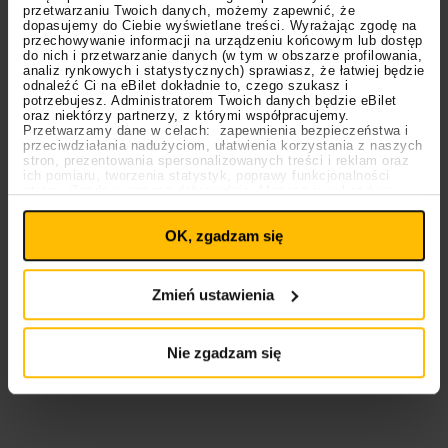
w naszym kraju zostanie zaserwowany szerszy
przetwarzaniu Twoich danych, możemy zapewnić, że
dopasujemy do Ciebie wyświetlane treści. Wyrażając zgodę na
wachlarz nowego repertuaru. Niewątpliwie
The Cure
przechowywanie informacji na urządzeniu końcowym lub dostęp
do nich i przetwarzanie danych (w tym w obszarze profilowania,
pokusi się również o zaprezentowanie klasyków – w
analiz rynkowych i statystycznych) sprawiasz, że łatwiej będzie
końcu w bazie ich hitów są takie nieśmiertelne
odnaleźć Ci na eBilet dokładnie to, czego szukasz i
potrzebujesz. Administratorem Twoich danych będzie eBilet
przeboje, jak
“Friday I’m In Love”, “Lovesong”,
oraz niektórzy partnerzy, z którymi współpracujemy.
“Lullaby”, “Boys Don’t Cry”
czy
“Just Like Heaven”.
Przetwarzamy dane w celach: zapewnienia bezpieczeństwa i
przeciwdziałania nadużyciom, ułatwienia korzystania z naszych
stron, prezentowania spersonalizowanych treści i reklam oraz
Chociaż nie podlega wątpliwości, że nadchodzące
ich pomiaru, tworzenia statystyk, poprawy funkcjonalności
strony. Zgodę wyrażasz dobrowolnie. Możesz ją w każdym
wydarzenie odbędzie się w blasku
“Songs Of A Lost
Ustawienia
momencie wycofać lub ponowić pod linkiem
World”, Robert Smith
pod koniec 2024 roku przyznał,
plików cookies
na stronie głównej. Wycofanie zgody nie
OK, zgadzam się
wpływa na legalność uprzedniego przetwarzania.
że
The Cure
planuje wydać jeszcze nową muzykę.
Polityka prywatności
Polityka plików cookies
Może historia z krakowskiego koncertu się powtórzy i
zespół ponownie zaprezentuje polskiej publiczności
Zmień ustawienia
nowe dźwięki?
Nie zgadzam się