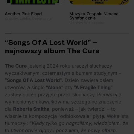
Another Pink Floyd
Muzyka Zespołu Nirvana
Symfonicznie
Kraków, Lublin, Opole i inne
Gorzów Wielkopolski
“Songs Of A Lost World” –
najnowszy album The Cure
The Cure
jesienią 2024 roku uraczył słuchaczy
wyczekiwanym, czternastym albumem studyjnym –
“Songs Of A Lost World”
. Dzieło zawiera osiem
utworów, a single
“Alone”
czy
“A Fragile Thing”
zostały ciepło przyjęte przez słuchaczy. Pierwszy z
wymienionych kawałków ma szczególne znaczenie
dla
Roberta Smitha
, ponieważ – jak twierdzi – to
właśnie ta kompozycja “odblokowała” płytę. Wokalista
tłumaczył:
“Kiedy tylko go nagraliśmy, wiedziałem, że
to utwór otwierający i poczułem, że nowy album