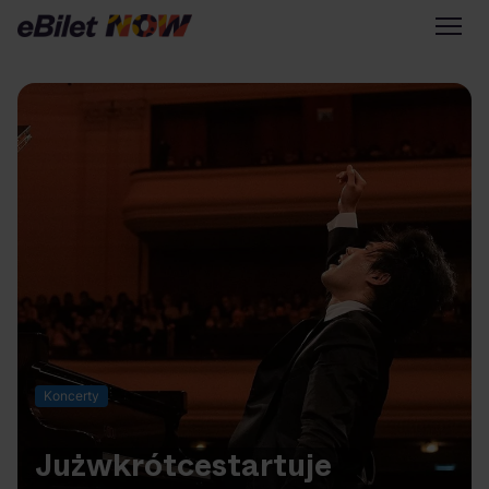
Tylko na eBilet
Zapisz się na newsletter
Przejdź na eBilet.pl
Warto sprawdzić na eBilet
NOW
Scena Główna
Scena Impostora
Historia jednej piosenki
Poza nurtem
Koncerty
Poznaj Polskę
Kultura Osobista
Już
wkrótce
startuje