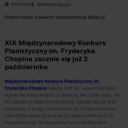
Arctic Monkeys i
Odkryj wyjątkowe
03.09.2025
Aleksandra Gieczys
Bring Me The
atrakcje na drugi
Horizon. Lustrzane
miesiąc wakacji!
Artykuł może zawierać autopromocję eBilet.pl
kariery zespołów z
Sheffield
XIX Międzynarodowy Konkurs
Pianistyczny im. Fryderyka
Chopina zacznie się już 2
października
Międzynarodowy Konkurs Pianistyczny im.
Fryderyka Chopina
należy dziś do najważniejszych
wydarzeń kulturalnych na świecie. Nie dziwi więc, że
do udziału w tegorocznej edycji zgłosiło się aż 642
muzyków, z czego ostatecznie do I etapu konkursu
zakwalifikowanych zostało po etapie eliminacji 66
muzyków oraz 19 laureatów innych konkursów