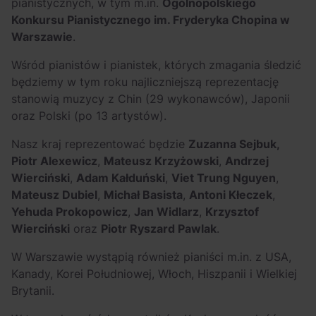
pianistycznych, w tym m.in.
Ogólnopolskiego
Konkursu Pianistycznego im. Fryderyka Chopina w
Warszawie
.
Wśród pianistów i pianistek, których zmagania śledzić
będziemy w tym roku najliczniejszą reprezentację
stanowią muzycy z Chin (29 wykonawców), Japonii
oraz Polski (po 13 artystów).
Nasz kraj reprezentować będzie
Zuzanna Sejbuk,
Piotr Alexewicz
,
Mateusz Krzyżowski
,
Andrzej
Wierciński
,
Adam Kałduński
,
Viet Trung Nguyen
,
Mateusz Dubiel
,
Michał Basista
,
Antoni Kłeczek
,
Yehuda Prokopowicz
,
Jan Widlarz
,
Krzysztof
Wierciński
oraz
Piotr Ryszard Pawlak
.
W Warszawie wystąpią również pianiści m.in. z USA,
Kanady, Korei Południowej, Włoch, Hiszpanii i Wielkiej
Brytanii.