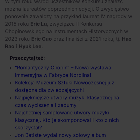
W tym roku wśród uczestników Konkursu znaleźć
można laureatów poprzednich edycji. O zwycięstwo
ponownie zawalczy na przykład laureat IV nagrody w
2015 roku
Eric Lu
, zwycięzca II Konkursu
Chopinowskiego na Instrumentach Historycznych w
2023 roku
Eric Guo
oraz finaliści z 2021 roku, tj.
Hao
Rao
i
Hyuk Lee
.
Przeczytaj też:
“Romantyczny Chopin” – Nowa wystawa
immersyjna w Fabryce Norblina!
Kolekcja Muzeum Sztuki Nowoczesnej już
dostępna dla zwiedzających!
Najpiękniejsze utwory muzyki klasycznej na
czas wyciszenia i zadumy
Najchętniej samplowane utwory muzyki
klasycznej. Kto je skomponował i kto z nich
skorzystał?
Jon Batiste wydał nowy solowy album