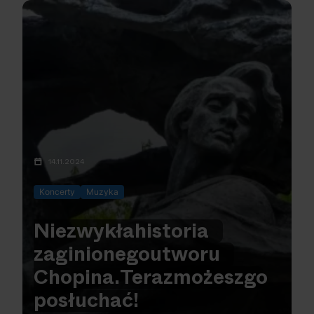
14.11.2024
Koncerty
Muzyka
Niezwykła
historia
zaginionego
utworu
Chopina.
Teraz
możesz
go
posłuchać!