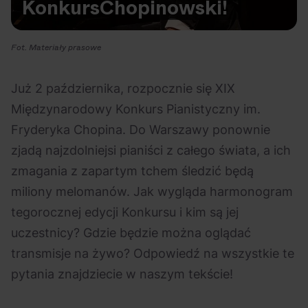
Konkurs
Chopinowski!
Na czasie
Fot. Materiały prasowe
Już 2 października, rozpocznie się XIX
Międzynarodowy Konkurs Pianistyczny im.
06.08.2026
05.08.2026
Polecane
Scena Impostora
eBilet
Festiwal
Fryderyka Chopina. Do Warszawy ponownie
Kto jest
Aplikacja
zjadą najzdolniejsi pianiści z całego świata, a ich
prawdziwym fanem
KAMAAAN nową
zmagania z zapartym tchem śledzić będą
Chivasa?
inicjatywą eBilet
miliony melomanów. Jak wygląda harmonogram
jednoczącą fanów
tegorocznej edycji Konkursu i kim są jej
uczestnicy? Gdzie będzie można oglądać
transmisje na żywo? Odpowiedź na wszystkie te
pytania znajdziecie w naszym tekście!
03.08.2026
30.07.2026
Bring Me The Horizon
Ciekawostki
Dla dzieci
Polecane