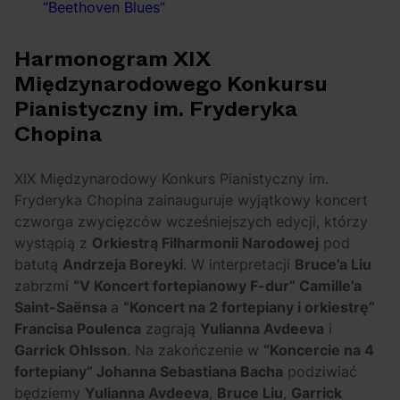
“Beethoven Blues”
Harmonogram XIX
Międzynarodowego Konkursu
Pianistyczny im. Fryderyka
Chopina
XIX Międzynarodowy Konkurs Pianistyczny im.
Fryderyka Chopina zainauguruje wyjątkowy koncert
czworga zwycięzców wcześniejszych edycji, którzy
wystąpią z
Orkiestrą Filharmonii Narodowej
pod
batutą
Andrzeja Boreyki
. W interpretacji
Bruce’a Liu
zabrzmi
“V Koncert fortepianowy F-dur” Camille’a
Saint-Saënsa
a
“Koncert na 2 fortepiany i orkiestrę”
Francisa Poulenca
zagrają
Yulianna Avdeeva
i
Garrick Ohlsson
. Na zakończenie w
“Koncercie na 4
fortepiany” Johanna Sebastiana Bacha
podziwiać
będziemy
Yulianna Avdeeva
,
Bruce Liu
,
Garrick