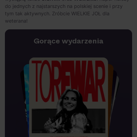
do jednych z najstarszych na polskiej scenie i przy
tym tak aktywnych. Zróbcie WIELKIE JOŁ dla
weterana!
Gorące wydarzenia