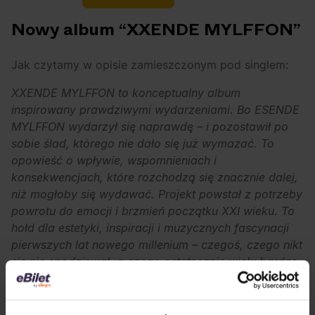
Nowy album “XXENDE MYLFFON”
Jak czytamy w opisie zamieszczonym pod singlem:
XXENDE MYLFFON to konceptualny album
inspirowany prawdziwymi wydarzeniami. Bo ESENDE
MYLFFON wydarzył się naprawdę – i pozostawił po
sobie ślad, którego nie dało się już wymazać.
To
opowieść o wpływie, wspomnieniach i
konsekwencjach, które rozchodzą się znacznie dalej,
niż mogłoby się wydawać. Projekt powstał z potrzeby
powrotu do emocji i brzmień początku XXI wieku. To
hołd dla estetyki, inspiracji i muzycznych fascynacji
pierwszych lat nowego millenium – czegoś, czego nikt
się nie spodziewał, a czego ostatecznie wielu bardzo
potrzebowało. Album narodził się na fali nostalgii
wywołanej 20. rocznicą wydania legendarnego
“Esende Mylffon”. Nie jest jednak próbą odtworzenia