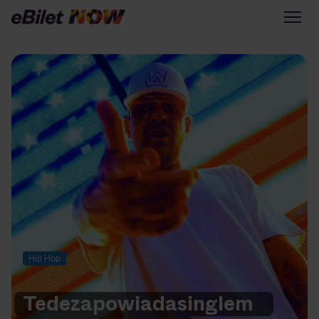
Tylko na eBilet
Zapisz się na newsletter
Przejdź na eBilet.pl
Warto sprawdzić na eBilet
NOW
Scena Główna
Scena Impostora
Historia jednej piosenki
Poza nurtem
Hip Hop
Poznaj Polskę
Kultura Osobista
Tede
zapowiada
singlem