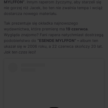
Szerzej! Skąd
OFF Festival 2026 –
MYLFFON”
. Innym raperom życzymy, aby starzeli się
nie gorzej niż Jacek, bo ten nie zwalnia tempa i wciąż
wzięło się pogo na
nocne koncerty
dostarcza nowego materiału.
rapowych
warte uwagi!
koncertach?
Tak prezentuje się okładka najnowszego
wydawnictwa, które premierę ma
19 czerwca
.
Wygląda znajomo? Fani rapera natychmiast dostrzegą
podobieństwo do
“ESENDE MYLFFON” –
album ten
ukazał się w 2006 roku, a 22 czerwca skończy 20 lat.
Jak ten czas leci!