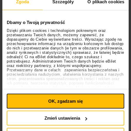
Zgoda
Szczegóły
O plikach cookies
przeszłości. To jej współczesna reinterpretacja –
spojrzenie na tamten świat z perspektywy dwóch
dekad doświadczeń.
Dbamy o Twoją prywatność
Dzięki plikom cookies i technologiom pokrewnym oraz
Oprócz wersji CD zaplanowany jest także limitowany
przetwarzaniu Twoich danych, możemy zapewnić, że
nakład innych nośników –
500 winyli
i
200 kaset
. Do
dopasujemy do Ciebie wyświetlane treści. Wyrażając zgodę na
przechowywanie informacji na urządzeniu końcowym lub dostęp
wszystkiego klasycznie otrzymamy także nowy
do nich i przetwarzanie danych (w tym w obszarze profilowania,
merch, z którego znany jest raper.
analiz rynkowych i statystycznych) sprawiasz, że łatwiej będzie
odnaleźć Ci na eBilet dokładnie to, czego szukasz i
potrzebujesz. Administratorem Twoich danych będzie eBilet
oraz niektórzy partnerzy, z którymi współpracujemy.
Przetwarzamy dane w celach: zapewnienia bezpieczeństwa i
przeciwdziałania nadużyciom, ułatwienia korzystania z naszych
stron, prezentowania spersonalizowanych treści i reklam oraz
ich pomiaru, tworzenia statystyk, poprawy funkcjonalności
strony. Zgodę wyrażasz dobrowolnie. Możesz ją w każdym
Ustawienia
momencie wycofać lub ponowić pod linkiem
plików cookies
na stronie głównej. Wycofanie zgody nie
OK, zgadzam się
wpływa na legalność uprzedniego przetwarzania.
Polityka prywatności
Polityka plików cookies
Zmień ustawienia