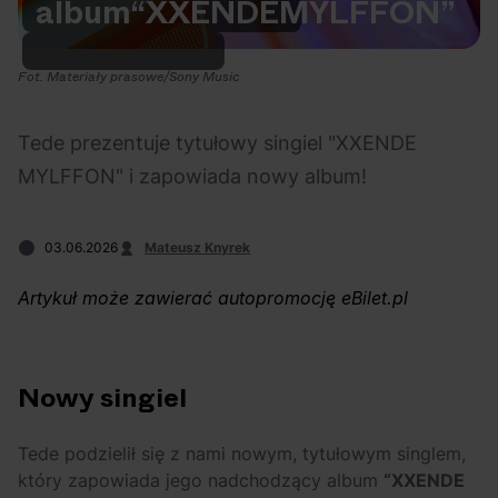
album
“XXENDE
MYLFFON”
Na czasie
Fot. Materiały prasowe/Sony Music
Tede prezentuje tytułowy singiel "XXENDE
MYLFFON" i zapowiada nowy album!
06.08.2026
05.08.2026
Polecane
Scena Impostora
eBilet
Festiwal
Kto jest
Aplikacja
03.06.2026
Mateusz Knyrek
prawdziwym fanem
KAMAAAN nową
Chivasa?
inicjatywą eBilet
Artykuł może zawierać autopromocję eBilet.pl
jednoczącą fanów
Nowy singiel
Tede podzielił się z nami nowym, tytułowym singlem,
05.08.2026
04.08.2026
Polecane
Rap
Festiwal
OFF Festival
który zapowiada jego nadchodzący album
“XXENDE