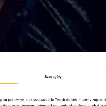
Szczegóły
logiom pokrewnym oraz przetwarzaniu Twoich danych, możemy zapewnić
zgodę na przechowywanie informacji na urządzeniu końcowym lub dostęp