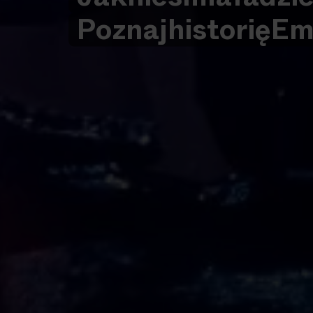
Poznaj
historię
Em