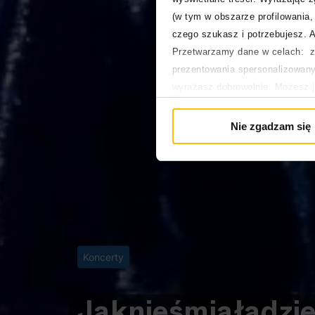
(w tym w obszarze profilowania, 
czego szukasz i potrzebujesz. A
Przetwarzamy dane w celach: za
prezentowania spersonalizowanyc
wyrażasz dobrowolnie. Możesz 
głównej. Wycofanie zgody nie w
Polityka prywatności
Nie zgadzam się
Polityka plików cookies
Koncerty
Jak
nieśmiała
dzi