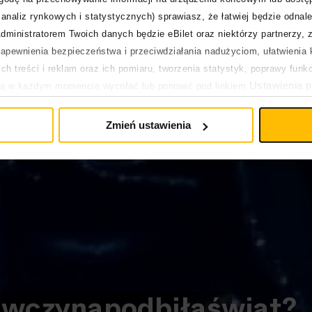
analiz rynkowych i statystycznych) sprawiasz, że łatwiej będzie odnale
dministratorem Twoich danych będzie eBilet oraz niektórzy partnerzy, 
pewnienia bezpieczeństwa i przeciwdziałania nadużyciom, ułatwienia k
h treści i reklam oraz ich pomiaru, tworzenia statystyk, poprawy funk
Ustawienia p
ją w każdym momencie wycofać lub ponowić pod linkiem
pływa na legalność uprzedniego przetwarzania.
Zmień ustawienia
ewczyna
podbiła
świat?