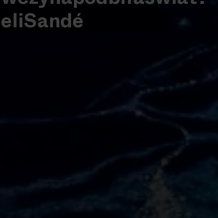
eli
Sandé