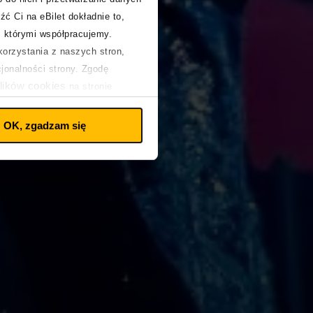
źć Ci na eBilet dokładnie to,
z którymi współpracujemy.
orzystania z naszych stron,
cjonalności strony. Zgodę
lików cookies
na stronie
OK, zgadzam się