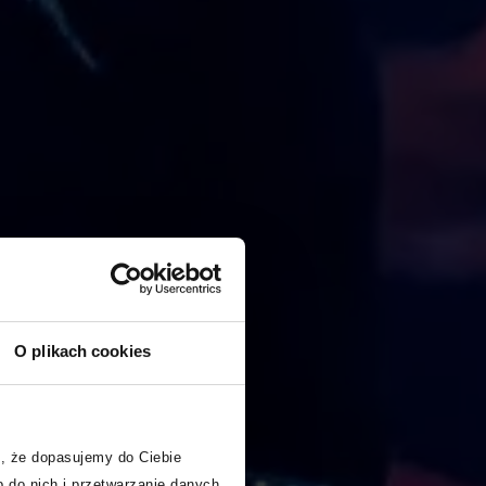
O plikach cookies
, że dopasujemy do Ciebie
 do nich i przetwarzanie danych