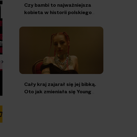
Czy bambi to najważniejsza
kobieta w historii polskiego
rapu?
Cały kraj zajarał się jej bibką.
Oto jak zmieniała się Young
Leosia
Kup bilet
Kup bilet