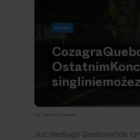
Muzyka
Co
zagra
Quebo
Ostatnim
Konc
singli
nie
może
Fot. Materiały prasowe
Już niedługo Quebonafide (zn