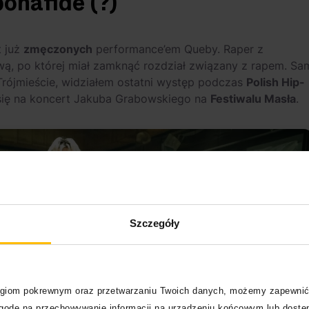
onafide (?)
t już
zmęczonych
performance’em Queby. Raper z
wą, po której miał zamknąć rozdział związany z rapem. Sa
rójmieście, widziałem ostatni występ podczas
Polish Hip-
się na koncert Jakuba Grabowskiego na
Festiwalu Masła
.
Szczegóły
logiom pokrewnym oraz przetwarzaniu Twoich danych, możemy zapewnić
zgodę na przechowywanie informacji na urządzeniu końcowym lub dostęp