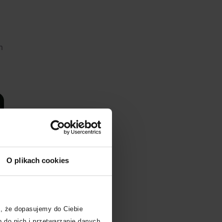
m
O plikach cookies
, że dopasujemy do Ciebie
 do nich i przetwarzanie danych