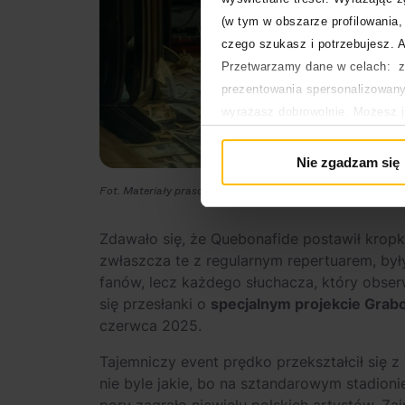
(w tym w obszarze profilowania, 
czego szukasz i potrzebujesz. A
Przetwarzamy dane w celach: za
prezentowania spersonalizowanyc
wyrażasz dobrowolnie. Możesz 
głównej. Wycofanie zgody nie w
Polityka prywatności
Nie zgadzam się
Polityka plików cookies
Fot. Materiały prasowe/Sony Music Polska
Zdawało się, że Quebonafide postawił kropk
zwłaszcza te z regularnym repertuarem, był
fanów, lecz każdego słuchacza, który obser
się przesłanki o
specjalnym projekcie Gra
czerwca 2025.
Tajemniczy event prędko przekształcił się 
nie byle jakie, bo na sztandarowym stadion
pory zagrało niewielu polskich artystów. Z