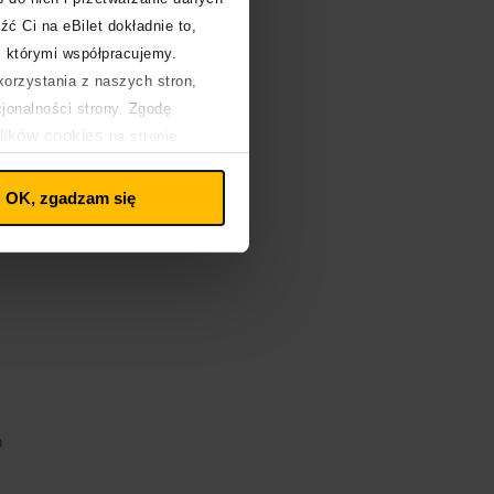
źć Ci na eBilet dokładnie to,
z którymi współpracujemy.
orzystania z naszych stron,
cjonalności strony. Zgodę
lików cookies
na stronie
OK, zgadzam się
o