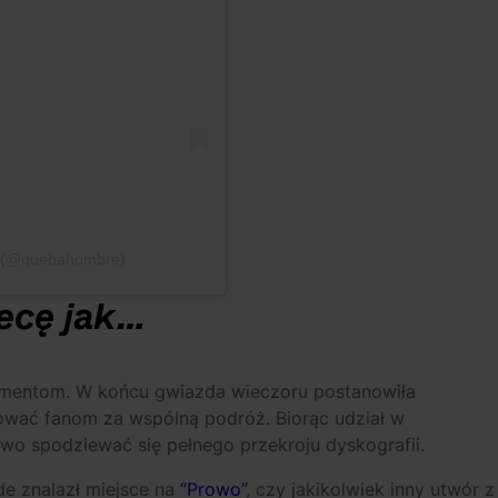
e (@quebahombre)
lecę jak…
tymentom. W końcu gwiazda wieczoru postanowiła
kować fanom za wspólną podróż. Biorąc udział w
awo spodziewać się pełnego przekroju dyskografii.
de znalazł miejsce na
“Prowo”
, czy jakikolwiek inny utwór z