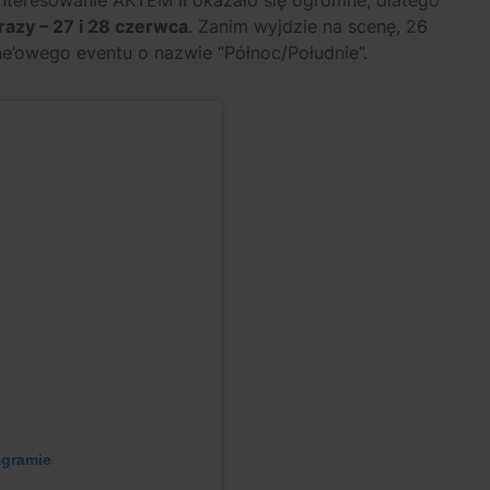
azy – 27 i 28 czerwca
. Zanim wyjdzie na scenę, 26
ne’owego eventu o nazwie “Północ/Południe”.
agramie