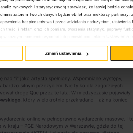
analiz rynkowych i statystycznych) sprawiasz, że łatwiej będzie odnale
dministratorem Twoich danych będzie eBilet oraz niektórzy partnerzy, 
pewnienia bezpieczeństwa i przeciwdziałania nadużyciom, ułatwienia k
h treści i reklam oraz ich pomiaru, tworzenia statystyk, poprawy funk
Ustawienia p
ją w każdym momencie wycofać lub ponowić pod linkiem
pływa na legalność uprzedniego przetwarzania.
Zmień ustawienia
ę nad “i” jako artysta spełniony. Wspomniane występy,
y bardzo silnym przeżyciem. Nie tylko dla zagorzałych
wował drogę Que przez te lata. W międzyczasie pojawiały
bowskiego
, który wielokrotnie przekładano – aż na koniec
z wydarzenia online w pełnoprawne wydarzenie masowe. I t
ie w kraju – PGE Narodowym w Warszawie, gdzie do tej
ainteresowanie AKTEM II okazało się ogromne, dlatego