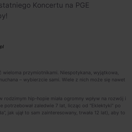
statniego Koncertu na PGE
y!
pl
 wieloma przymiotnikami. Niespotykana, wyjątkowa,
muchana – wybierzcie sami. Wiele z nich może się nawet
 rodzimym hip-hopie miała ogromny wpływ na rozwój i
że potrzebował zaledwie 7 lat, licząc od “Eklektyki” po
, jak ujął to sam zainteresowany, trwała 12 lat), aby to