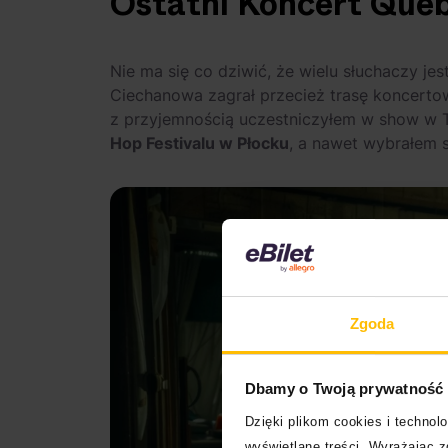
Ostatni Koncert Queb
Nie ma się co dziwić, że wielu słuchaczy jes
Ciechanowa zagrał przecież trasę koncerto
z przyjemnością uczestniczyłem w show w T
Hop Festivalu w Płocku
, a nawet wybrałem 
Zgoda
Dbamy o Twoją prywatność
Dzięki plikom cookies i techno
wyświetlane treści. Wyrażając 