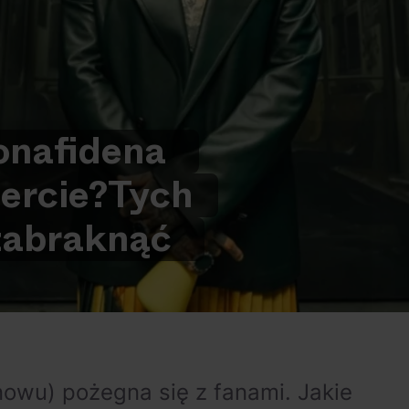
nafide
na
ercie?
Tych
zabraknąć
owu) pożegna się z fanami. Jakie