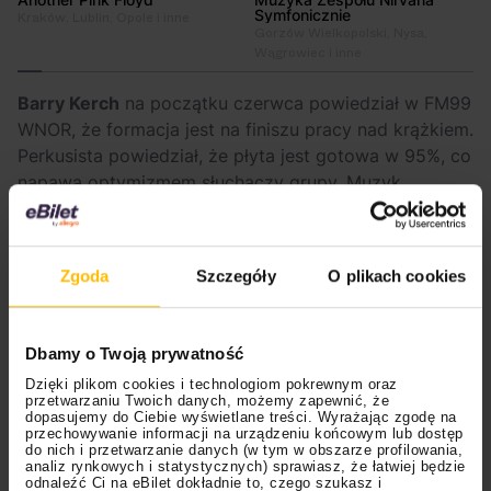
Symfonicznie
Kraków, Lublin, Opole i inne
Gorzów Wielkopolski, Nysa,
Wągrowiec i inne
Barry Kerch
na początku czerwca powiedział w FM99
WNOR, że formacja jest na finiszu pracy nad krążkiem.
Perkusista powiedział, że płyta jest gotowa w 95%, co
napawa optymizmem słuchaczy grupy. Muzyk
zaznaczył jednak, że nie wydadzą niczego, co nie
spełniałoby ich standardów, a kilka piosenek wymaga
doszlifowania. Wstępnie wskazał, że następca
“Planet
Zgoda
Szczegóły
O plikach cookies
Zero”
ujrzy światło dzienne
na początku 2026 roku.
Perkusista zagłębił się również w opowieść o pracy
Dbamy o Twoją prywatność
twórczej nad nowym krążkiem. Przyznał, że
Shinedown
podczas ostatniej sesji miał “wiele
Dzięki plikom cookies i technologiom pokrewnym oraz
przetwarzaniu Twoich danych, możemy zapewnić, że
odrzutów”, które i tak były dobrymi piosenkami, ale
dopasujemy do Ciebie wyświetlane treści. Wyrażając zgodę na
nie pasowały do koncepcji płyty lub nie do końca
przechowywanie informacji na urządzeniu końcowym lub dostęp
do nich i przetwarzanie danych (w tym w obszarze profilowania,
spełniały ich oczekiwania. Oznacza to, że zespół
analiz rynkowych i statystycznych) sprawiasz, że łatwiej będzie
odnaleźć Ci na eBilet dokładnie to, czego szukasz i
wkroczy ponownie na streamingi (i półki sklepowe) z