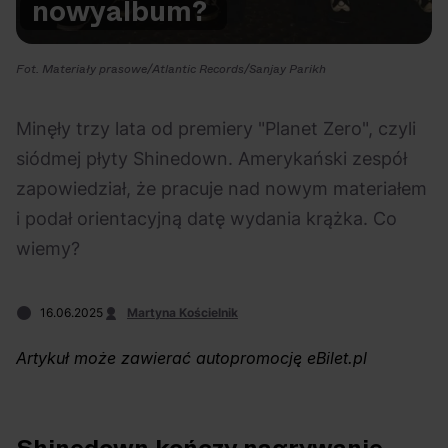
nowy
album?
Na czasie
Fot. Materiały prasowe/Atlantic Records/Sanjay Parikh
Minęły trzy lata od premiery "Planet Zero", czyli
siódmej płyty Shinedown. Amerykański zespół
06.08.2026
05.08.2026
Polecane
Scena Impostora
eBilet
Festiwal
zapowiedział, że pracuje nad nowym materiałem
Kto jest
Aplikacja
i podał orientacyjną datę wydania krążka. Co
prawdziwym fanem
KAMAAAN nową
wiemy?
Chivasa?
inicjatywą eBilet
jednoczącą fanów
16.06.2025
Martyna Kościelnik
Artykuł może zawierać autopromocję eBilet.pl
03.08.2026
30.07.2026
Bring Me The Horizon
Ciekawostki
Dla dzieci
Polecane