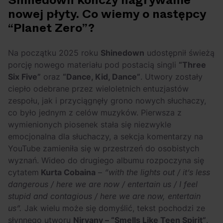
Shinedown kończy nagrywanie
Arctic Monkeys i
Odkryj wyjątkowe
nowej płyty. Co wiemy o następcy
Bring Me The
atrakcje na drugi
“Planet Zero”?
Horizon. Lustrzane
miesiąc wakacji!
kariery zespołów z
Na początku 2025 roku
Shinedown
udostępnił świeżą
Sheffield
porcję nowego materiału pod postacią singli
“Three
Six Five”
oraz
“Dance, Kid, Dance”
. Utwory zostały
ciepło odebrane przez wieloletnich entuzjastów
zespołu, jak i przyciągnęły grono nowych słuchaczy,
co było jednym z celów muzyków. Pierwsza z
wymienionych piosenek stała się niezwykle
emocjonalna dla słuchaczy, a sekcja komentarzy na
YouTube zamieniła się w przestrzeń do osobistych
wyznań. Wideo do drugiego albumu rozpoczyna się
cytatem
Kurta Cobaina
–
“with the lights out / it’s less
dangerous / here we are now / entertain us / I feel
stupid and contagious / here we are now, entertain
us”.
Jak wielu może się domyślić, tekst pochodzi ze
słynnego utworu
Nirvany – “Smells Like Teen Spirit”
.