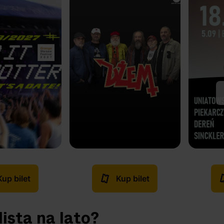
Kup bilet
Kup bilet
lista na lato?