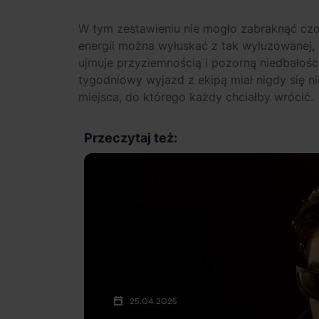
W tym zestawieniu nie mogło zabraknąć cz
energii można wyłuskać z tak wyluzowanej,
ujmuje przyziemnością i pozorną niedbałośc
tygodniowy wyjazd z ekipą miał nigdy się n
miejsca, do którego każdy chciałby wrócić.
Przeczytaj też:
25.04.2025