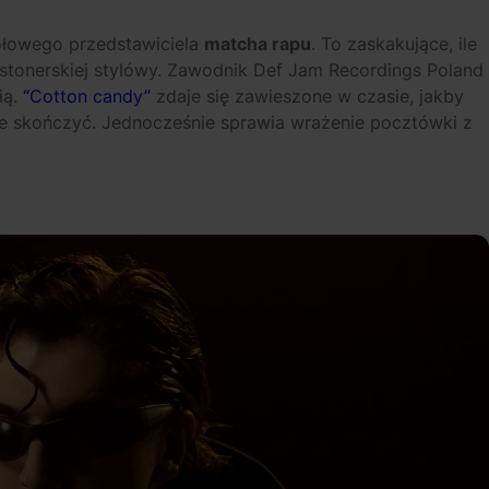
ołowego przedstawiciela
matcha rapu
. To zaskakujące, ile
 stonerskiej stylówy. Zawodnik Def Jam Recordings Poland
ią.
“Cotton candy”
zdaje się zawieszone w czasie, jakby
ie skończyć. Jednocześnie sprawia wrażenie pocztówki z