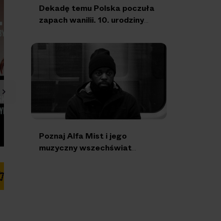
Dekadę temu Polska poczuła
zapach wanilii. 10. urodziny
“Vanillahajs” Tedego i Sir
Micha
Poznaj Alfa Mist i jego
muzyczny wszechświat
wykraczający poza granice
gatunków!
Kup bilet
Kup bilet