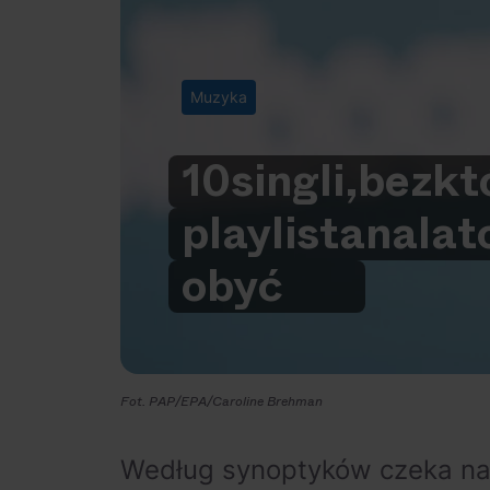
Muzyka
10
singli,
bez
kt
playlista
na
lat
obyć
Fot. PAP/EPA/Caroline Brehman
Według synoptyków czeka nas 