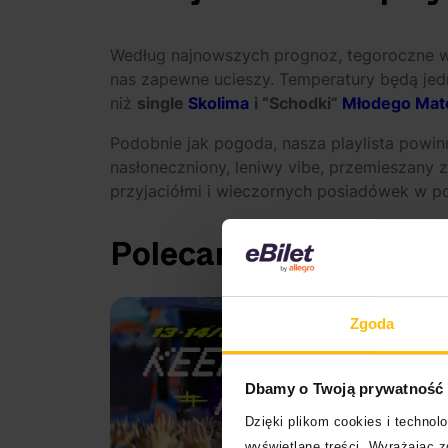
Według najnowszych prognoz, tegoroczne wak
nas zapewne ucieszy. Temperatury będą jed
niż
single
Skolima
i “Schodki”
Młodego Mat
Podobnie jak pogoda, nasza playlista powi
nasłoneczniony, leniwy vibe, przemieszany 
przyjaciółmi i wieczornych posiadówek w po
Polecamy na eBilet.pl
Zgoda
Dbamy o Twoją prywatność
Dzięki plikom cookies i techno
wyświetlane treści. Wyrażając 