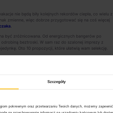
acje nie będą biły kolejnych rekordów ciepła, co wielu z
nak zmienne, więc dobrze przygotować się na coś więcej
czaka
.
nna być zróżnicowana. Od energicznych bangerów po
z odrobiną beztroski. W sam raz do szalonej imprezy z
jedynkę. Oto 10 propozycji, które ułatwią wam selekcję.
Szczegóły
logiom pokrewnym oraz przetwarzaniu Twoich danych, możemy zapewnić
zgodę na przechowywanie informacji na urządzeniu końcowym lub dostęp