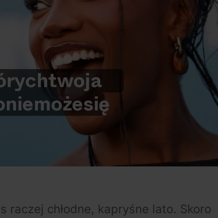
órych
twoja
o
nie
może
się
raczej chłodne, kapryśne lato. Skoro