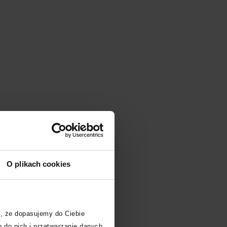
O plikach cookies
, że dopasujemy do Ciebie
 do nich i przetwarzanie danych