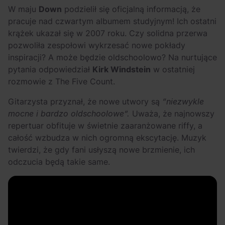
OFF Festival 2026 –
High Five: pięć
W maju
Down
podzielił się oficjalną informacją, że
nocne koncerty
najciekawszych
pracuje nad czwartym albumem studyjnym! Ich ostatni
warte uwagi!
wydarzeń w polskim
krążek ukazał się w 2007 roku. Czy solidna przerwa
rapie [czerwiec i
pozwoliła zespołowi wykrzesać nowe pokłady
lipiec 2026]
inspiracji? A może będzie oldschoolowo? Na nurtujące
pytania odpowiedział
Kirk Windstein
w ostatniej
rozmowie z The Five Count.
Gitarzysta przyznał, że nowe utwory są
“niezwykle
mocne i bardzo oldschoolowe”.
Uważa, że najnowszy
repertuar obfituje w świetnie zaaranżowane riffy, a
całość wzbudza w nich ogromną ekscytację. Muzyk
twierdzi, że gdy fani usłyszą nowe brzmienie, ich
odczucia będą takie same.