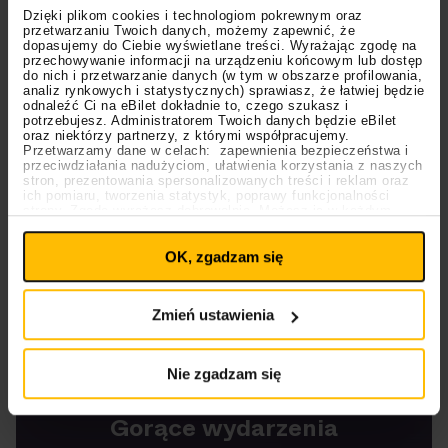
Dzięki plikom cookies i technologiom pokrewnym oraz
przetwarzaniu Twoich danych, możemy zapewnić, że
dopasujemy do Ciebie wyświetlane treści. Wyrażając zgodę na
przechowywanie informacji na urządzeniu końcowym lub dostęp
do nich i przetwarzanie danych (w tym w obszarze profilowania,
analiz rynkowych i statystycznych) sprawiasz, że łatwiej będzie
odnaleźć Ci na eBilet dokładnie to, czego szukasz i
potrzebujesz. Administratorem Twoich danych będzie eBilet
oraz niektórzy partnerzy, z którymi współpracujemy.
Przetwarzamy dane w celach: zapewnienia bezpieczeństwa i
przeciwdziałania nadużyciom, ułatwienia korzystania z naszych
stron, prezentowania spersonalizowanych treści i reklam oraz
ich pomiaru, tworzenia statystyk, poprawy funkcjonalności
06.05.2025
strony. Zgodę wyrażasz dobrowolnie. Możesz ją w każdym
Ustawienia
momencie wycofać lub ponowić pod linkiem
plików cookies
na stronie głównej. Wycofanie zgody nie
Koncerty
Metal
OK, zgadzam się
wpływa na legalność uprzedniego przetwarzania.
Polityka prywatności
Polityka plików cookies
Down
nagrywa
nowy
Zmień ustawienia
album! Kiedy
premiera?
Nie zgadzam się
Gorące wydarzenia