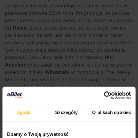
że optymistycznie przewiduje, że album ukaże się w
pierwszej połowie 2026 roku. Prognozuje, że jeszcze
przed latem dostaniemy nową porcję materiału prosto
od
Down
. Zdaje sobie sprawę, że to odległy termin,
ale tłumaczy, że gdy jest się w tym biznesie, takie
ustalenia odbywają się z dużym wyprzedzeniem. Poza
tym muzycy mają jeszcze kilka rzeczy do zrobienia –
poprawki basu, dogranie gitar i te sprawy.
Phil
Anselmo
musi zająć się wokalami, a później wszystko
poleci do miksu.
Windstein
w rozmowie z The Heavy
Metal Sitdown wskazał, że na razie mają przerwę w
tworzeniu, a do studia powrócą najprawdopodobniej
w listopadzie.
Przeczytaj też:
Zgoda
Szczegóły
O plikach cookies
Dbamy o Twoją prywatność