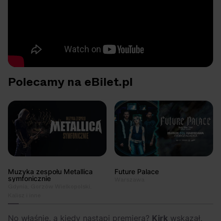
Polecamy na eBilet.pl
Muzyka zespołu Metallica
Future Palace
symfonicznie
Warszawa
Gdynia, Gorzów Wielkopolski,
Kalisz i inne
No właśnie, a kiedy nastąpi premiera?
Kirk
wskazał,