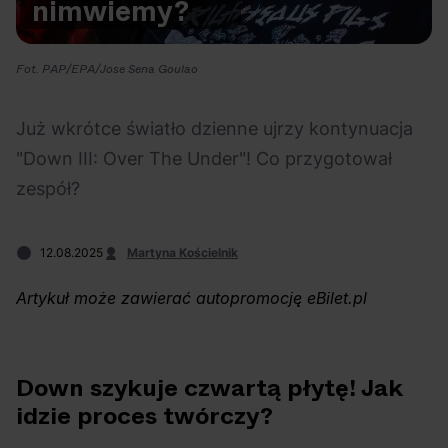
nim
wiemy?
Na czasie
Fot. PAP/EPA/Jose Sena Goulao
Już wkrótce światło dzienne ujrzy kontynuacja
"Down III: Over The Under"! Co przygotował
06.08.2026
05.08.2026
Polecane
Scena Impostora
eBilet
Festiwal
zespół?
Kto jest
Aplikacja
prawdziwym fanem
KAMAAAN nową
12.08.2025
Martyna Kościelnik
Chivasa?
inicjatywą eBilet
jednoczącą fanów
Artykuł może zawierać autopromocję eBilet.pl
Down szykuje czwartą płytę! Jak
idzie proces twórczy?
04.08.2026
04.08.2026
Festiwal
OFF Festival
High Five
Polecane