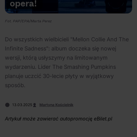
opera!
Na czasie
Fot. PAP/EPA/Marta Perez
Do wszystkich wielbicieli "Mellon Collie And The
Infinite Sadness": album doczeka się nowej
06.08.2026
05.08.2026
Polecane
Scena Impostora
eBilet
Festiwal
wersji, którą usłyszymy na limitowanym
Kto jest
Aplikacja
wydarzeniu. Lider The Smashing Pumpkins
prawdziwym fanem
KAMAAAN nową
planuje uczcić 30-lecie płyty w wyjątkowy
Chivasa?
inicjatywą eBilet
sposób.
jednoczącą fanów
13.03.2025
Martyna Kościelnik
Artykuł może zawierać autopromocję eBilet.pl
04.08.2026
04.08.2026
Festiwal
OFF Festival
High Five
Polecane