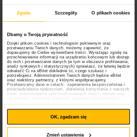
na honorowaniu obu tradycji w mistrzowski sposób”.
Dobór miejsca nie jest przypadkowy – to właśnie w
Zgoda
Szczegóły
O plikach cookies
Chicago powstało słynne dzieło
The Smashing
Pumpkins. Billy Corgan
w oficjalnej zapowiedzi
wydarzenia wskazał, że część nagrań została
Dbamy o Twoją prywatność
zarejestrowana zaledwie milę od lokalizacji
Lyric
Dzięki plikom cookies i technologiom pokrewnym oraz
przetwarzaniu Twoich danych, możemy zapewnić, że
Opera of Chicago
. Fani mogą liczyć zarówno na
dopasujemy do Ciebie wyświetlane treści. Wyrażając zgodę na
powrót do przeszłości, jak i doświadczenie całkowicie
przechowywanie informacji na urządzeniu końcowym lub dostęp
do nich i przetwarzanie danych (w tym w obszarze profilowania,
nowych wrażeń.
analiz rynkowych i statystycznych) sprawiasz, że łatwiej będzie
odnaleźć Ci na eBilet dokładnie to, czego szukasz i
potrzebujesz. Administratorem Twoich danych będzie eBilet
Przeczytaj też:
oraz niektórzy partnerzy, z którymi współpracujemy.
Przetwarzamy dane w celach: zapewnienia bezpieczeństwa i
The Smashing Pumpkins niespodziewanie
przeciwdziałania nadużyciom, ułatwienia korzystania z naszych
stron, prezentowania spersonalizowanych treści i reklam oraz
zapowiada album “Aghori Mhori Mei”
ich pomiaru, tworzenia statystyk, poprawy funkcjonalności
Pożegnalny koncert Black Sabbath! Gdzie i kiedy się
strony. Zgodę wyrażasz dobrowolnie. Możesz ją w każdym
Ustawienia
momencie wycofać lub ponowić pod linkiem
odbędzie?
plików cookies
na stronie głównej. Wycofanie zgody nie
OK, zgadzam się
wpływa na legalność uprzedniego przetwarzania.
The Dandy Warhols na koncercie w Polsce!
Polityka prywatności
Polityka plików cookies
Zmień ustawienia