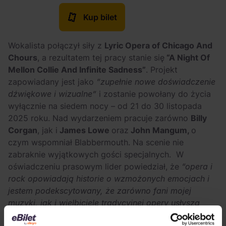
Kup bilet
Wokalista połączył siły z
Lyric Opera of Chicago And
Chours
, a rezultatem tej pracy stanie się
“A Night Of
Mellon Collie And Infinite Sadness”
. Projekt
zapowiadany jest jako
“zupełnie nowe doświadczenie
dźwiękowe i wizualne”
i zostanie powołany do życia
wyłącznie na siedem nocy – od 21 do 30 listopada
2025 roku. Nad wydarzeniem pracuje zarówno
Billy
Corgan
, jak i
James Lowe
oraz
John Mangum,
o
czym wspomniał Blabbermouth. Na scenie nie
zabraknie wyjątkowych gości specjalnych. W
oświadczeniu prasowym lider powiedział, że
“opera i
rock opowiadają historie o wzmożonych emocjach i
jestem podekscytowany, że zarówno fani mojej
muzyki, jak i wielbiciele tradycyjnej opery usłyszą
naprawdę natchnione dzieła; równowaga tutaj polega