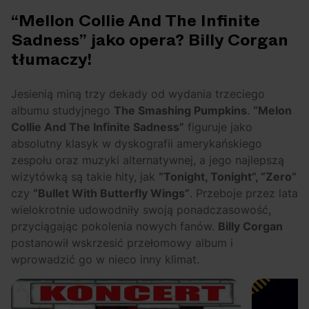
OFF Festival 2026 –
High Five: pięć
“Mellon Collie And The Infinite
nocne koncerty
najciekawszych
Sadness” jako opera? Billy Corgan
warte uwagi!
wydarzeń w polskim
tłumaczy!
rapie [czerwiec i
lipiec 2026]
Jesienią miną trzy dekady od wydania trzeciego
albumu studyjnego
The Smashing Pumpkins
.
“Melon
Collie And The Infinite Sadness”
figuruje jako
absolutny klasyk w dyskografii amerykańskiego
zespołu oraz muzyki alternatywnej, a jego najlepszą
wizytówką są takie hity, jak
“Tonight, Tonight”, “Zero”
czy
“Bullet With Butterfly Wings”
. Przeboje przez lata
wielokrotnie udowodniły swoją ponadczasowość,
przyciągając pokolenia nowych fanów.
Billy Corgan
postanowił wskrzesić przełomowy album i
wprowadzić go w nieco inny klimat.