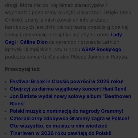
drogi, która nie boi się łamać stereotypów i
wychodzić poza ramy muzyki klasycznej. Dzięki temu
Orliński, znany z mistrzowskich interpretacji
barokowych jest dziś pełnoprawną częścią globalnej
sceny i doskonale odnajduje się czy to obok
Lady
Gagi
i
Céline Dion
na ceremonii otwarcia Letnich
Igrzysk Olimpijskich, czy u boku
A$AP Rocky’ego
podczas koncertu Gala des Pièces Jaunes w Paryżu.
Przeczytaj też:
Festiwal
Break
in
Classic
powróci
w
2026
roku!
Obejrzyj
za
darmo
wyjątkowy
koncert Hani
Rani!
Jon Batiste wydał nowy solowy album “Beethoven
Blues”
Polski muzyk z nominacją do nagrody Grammy!
Czterokrotny zdobywca Grammy zagra w Polsce!
Oto wszystko, co musisz o nim wiedzieć
Tinariwen w 2026 roku zawitają do Polski!