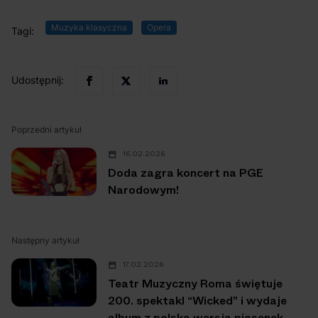
Muzyka klasyczna
Opera
Tagi:
Udostępnij:
Poprzedni artykuł
16.02.2026
Doda zagra koncert na PGE
Narodowym!
Następny artykuł
17.02.2026
Teatr Muzyczny Roma świętuje
200. spektakl “Wicked” i wydaje
album z polską wersją piosenek