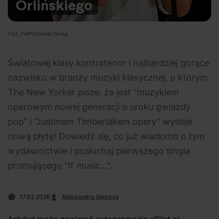
Orlińskiego
Na czasie
Fot. PAP/Daniel Gnap
Światowej klasy kontratenor i najbardziej gorące
nazwisko w branży muzyki klasycznej, o którym
06.08.2026
05.08.2026
Polecane
Scena Impostora
eBilet
Festiwal
The New Yorker pisze, że jest “muzykiem
Kto jest
Aplikacja
operowym nowej generacji o uroku gwiazdy
prawdziwym fanem
KAMAAAN nową
pop” i “Justinem Timberlakem opery” wydaje
Chivasa?
inicjatywą eBilet
nową płytę! Dowiedz się, co już wiadomo o tym
jednoczącą fanów
wydawnictwie i posłuchaj pierwszego singla
promującego "If music…".
17.02.2026
Aleksandra Gieczys
05.08.2026
04.08.2026
Polecane
Rap
Festiwal
OFF Festival