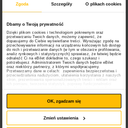
Biela
– duetu, który wcześniej zachwycił krytyków i
Zgoda
Szczegóły
O plikach cookies
fanów albumem
“Farewells”
.
Tym razem muzycy zapraszają słuchaczy w podróż
Dbamy o Twoją prywatność
po świecie muzyki dawnej w kameralnej, intymnej
odsłonie. Tytuł “If music…” nawiązuje do słynnych słów
Dzięki plikom cookies i technologiom pokrewnym oraz
przetwarzaniu Twoich danych, możemy zapewnić, że
z komedii Szekspira: “If music be the food of love,
dopasujemy do Ciebie wyświetlane treści. Wyrażając zgodę na
przechowywanie informacji na urządzeniu końcowym lub dostęp
play on” – co doskonale oddaje emocjonalny
do nich i przetwarzanie danych (w tym w obszarze profilowania,
charakter nadchodzącego wydawnictwa.
analiz rynkowych i statystycznych) sprawiasz, że łatwiej będzie
odnaleźć Ci na eBilet dokładnie to, czego szukasz i
potrzebujesz. Administratorem Twoich danych będzie eBilet
Pierwszym utworem promującym wydawnictwo jest
oraz niektórzy partnerzy, z którymi współpracujemy.
słynna aria
Haendla “Ombra mai fu”
z opery
“Xerxes”
:
Przetwarzamy dane w celach: zapewnienia bezpieczeństwa i
przeciwdziałania nadużyciom, ułatwienia korzystania z naszych
stron, prezentowania spersonalizowanych treści i reklam oraz
ich pomiaru, tworzenia statystyk, poprawy funkcjonalności
strony. Zgodę wyrażasz dobrowolnie. Możesz ją w każdym
Ustawienia
momencie wycofać lub ponowić pod linkiem
plików cookies
na stronie głównej. Wycofanie zgody nie
OK, zgadzam się
wpływa na legalność uprzedniego przetwarzania.
Polityka prywatności
Polityka plików cookies
Zmień ustawienia