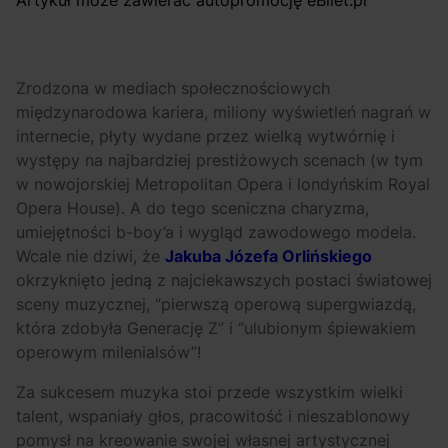
Artykuł może zawierać autopromocję eBilet.pl
Szerzej! Skąd
OFF Festival 2026 –
wzięło się pogo na
nocne koncerty
rapowych
warte uwagi!
koncertach?
Zrodzona w mediach społecznościowych
międzynarodowa kariera, miliony wyświetleń nagrań w
internecie, płyty wydane przez wielką wytwórnię i
występy na najbardziej prestiżowych scenach (w tym
w nowojorskiej Metropolitan Opera i londyńskim Royal
Opera House). A do tego sceniczna charyzma,
umiejętności b-boy’a i wygląd zawodowego modela.
Wcale nie dziwi, że
Jakuba Józefa Orlińskiego
okrzyknięto jedną z najciekawszych postaci światowej
sceny muzycznej, “pierwszą operową supergwiazdą,
która zdobyła Generację Z” i “ulubionym śpiewakiem
operowym milenialsów”!
Za sukcesem muzyka stoi przede wszystkim wielki
talent, wspaniały głos, pracowitość i nieszablonowy
pomysł na kreowanie swojej własnej artystycznej