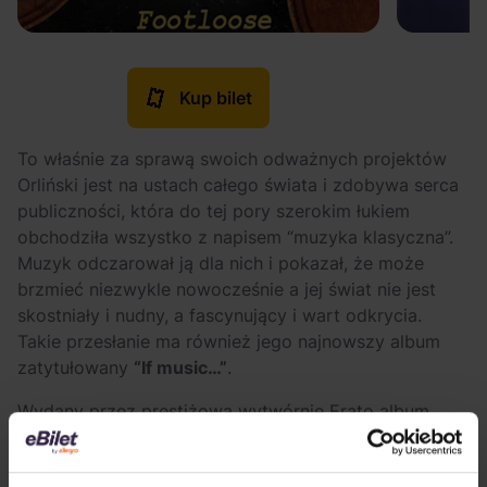
Kup bilet
To właśnie za sprawą swoich odważnych projektów
Orliński jest na ustach całego świata i zdobywa serca
publiczności, która do tej pory szerokim łukiem
obchodziła wszystko z napisem “muzyka klasyczna”.
Muzyk odczarował ją dla nich i pokazał, że może
brzmieć niezwykle nowocześnie a jej świat nie jest
skostniały i nudny, a fascynujący i wart odkrycia.
Takie przesłanie ma również jego najnowszy album
zatytułowany
“If music…”
.
Wydany przez prestiżową wytwórnię Erato album
będzie miał swoją premierę już pod koniec marca. To
kolejny wspólny projekt Orlińskiego i pianisty
Michała