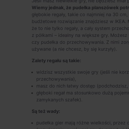
Jeśli masz niewielkie gry, nie będziesz mia
Wiemy jednak, że pudełka planszówek pot
głębokie regały, takie co najmniej na 30 cm
budżetowe rozwiązanie znajdziesz w IKEA. M
że to nie tylko regały, a cały system prze
z półkami – idealny na większe gry. Możesz
czy pudełka do przechowywania. Z nimi zorga
używane (a nie chcesz, by się kurzyły).
Zalety regału są takie:
widzisz wszystkie swoje gry (jeśli nie k
przechowywania),
masz do nich łatwy dostęp (podchodzisz,
głęboki regał ma stosunkowo dużą pojemn
zamykanych szafek).
Są też wady:
pudełka gier mają różne wielkości, przez 