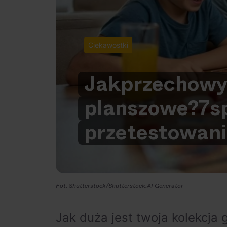
Ciekawostki
Jak
przechow
planszowe?
7
s
przetestowan
Fot. Shutterstock/Shutterstock.AI Generator
Jak duża jest twoja kolekcja 