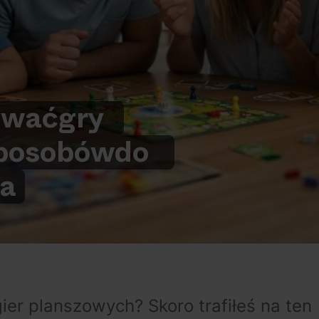
ywać
gry
posobów
do
ia
gier planszowych? Skoro trafiłeś na ten