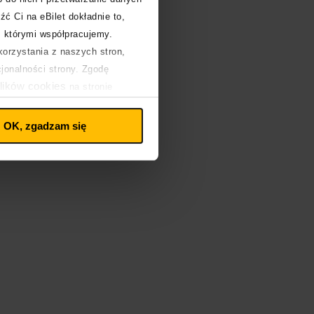
,
źć Ci na eBilet dokładnie to,
z którymi współpracujemy.
orzystania z naszych stron,
cjonalności strony. Zgodę
lików cookies
na stronie
OK, zgadzam się