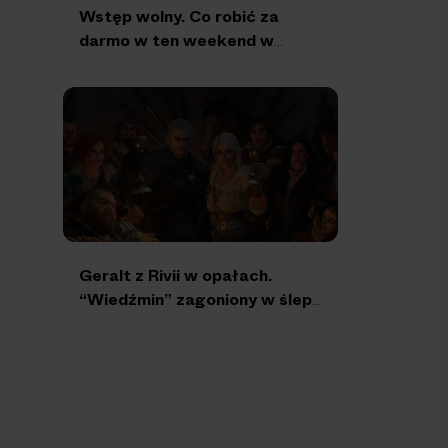
Wstęp wolny. Co robić za
darmo w ten weekend w
Warszawie?
Geralt z Rivii w opałach.
“Wiedźmin” zagoniony w ślepy
zaułek