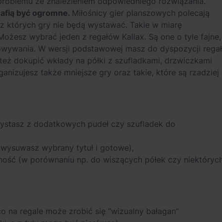
ł problemu ze znalezieniem odpowiedniego rozwiązania.
rafią być ogromne.
Miłośnicy gier planszowych polecają
, z których gry nie będą wystawać. Takie w miarę
ożesz wybrać jeden z regałów Kallax. Są one o tyle fajne,
chowywania. W wersji podstawowej masz do dyspozycji regał
 też dokupić wkłady na półki z szufladkami, drzwiczkami
nizujesz także mniejsze gry oraz takie, które są rzadziej
orzystasz z dodatkowych pudeł czy szufladek do
 wysuwasz wybrany tytuł i gotowe),
ość (w porównaniu np. do wiszących półek czy niektóryc
co na regale może zrobić się “wizualny bałagan”