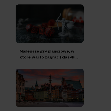
Najlepsze gry planszowe, w
które warto zagrać (klasyki,
we dwoje, z dziećmi, ze
znajomymi)