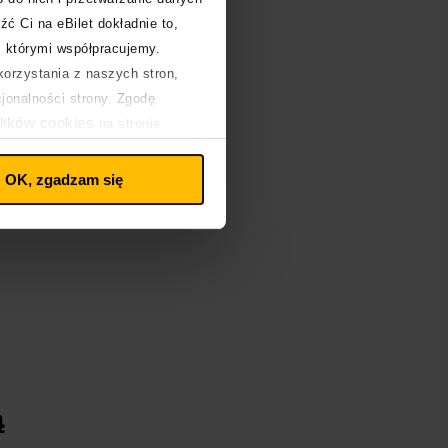
źć Ci na eBilet dokładnie to,
j
z którymi współpracujemy.
orzystania z naszych stron,
cjonalności strony. Zgodę
lików cookies
na stronie
OK, zgadzam się
ą