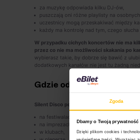
za muzykę odpowiada kilku DJ-ów,
puszczają oni różne playlisty na osobnych
uczestnicy mogą przeskakiwać między ka
każdy ma kontrolę nad tym, czego słucha 
W przypadku cichych koncertów nie ma kilku
przez co nie ma możliwości skakania po ka
wybierasz takie, by dobrze się bawić z ulub
dodatkowych kanałów nie jest tu żadną ni
Gdzie odbywa się Silent 
Zgoda
Silent Disco pojawia się:
na festiwalach,
Dbamy o Twoją prywatność
na imprezach firmowych,
w klubach,
Dzięki plikom cookies i techno
w plenerze.
wyświetlane treści. Wyrażając 