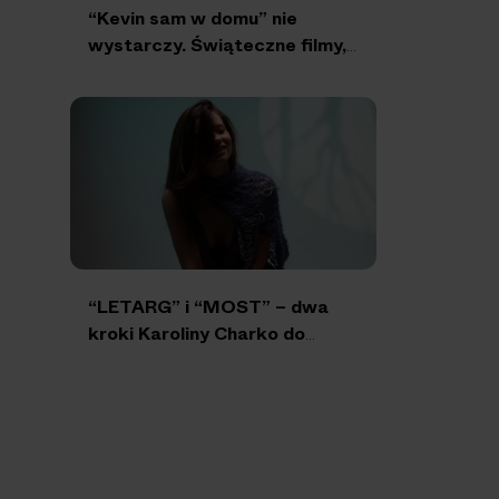
“Kevin sam w domu” nie
wystarczy. Świąteczne filmy,
które umilą wam grudzień
“LETARG” i “MOST” – dwa
kroki Karoliny Charko do
muzycznej wolności