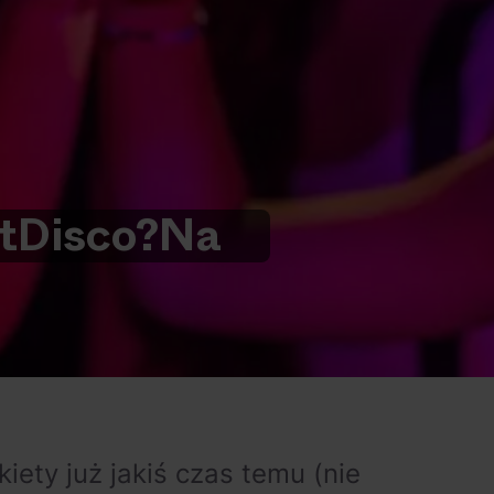
t
Disco?
Na
kiety już jakiś czas temu (nie