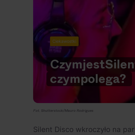
Ciekawostki
Czym
jest
Silen
czym
polega?
Fot. Shutterstock/Mauro Rodrigues
Silent Disco wkroczyło na par