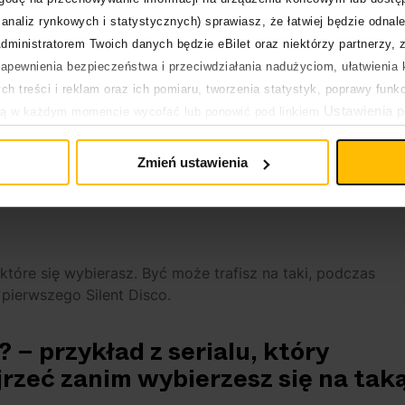
analiz rynkowych i statystycznych) sprawiasz, że łatwiej będzie odnale
jest to genialne rozwiązanie, które nie zakłóca ciszy nocne
dministratorem Twoich danych będzie eBilet oraz niektórzy partnerzy, 
lko do zmroku (pod warunkiem, że uczestnicy nie będą
pewnienia bezpieczeństwa i przeciwdziałania nadużyciom, ułatwienia k
ch zamkniętych jest to popularny sposób na przedłużenie
h treści i reklam oraz ich pomiaru, tworzenia statystyk, poprawy funk
Ustawienia p
ją w każdym momencie wycofać lub ponowić pod linkiem
sco możesz spotkać także w ofertach polskich wydarzeń.
pływa na legalność uprzedniego przetwarzania.
chociażby:
Zmień ustawienia
które się wybierasz. Być może trafisz na taki, podczas
ierwszego Silent Disco.
 – przykład z serialu, który
rzeć zanim wybierzesz się na tak