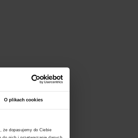
O plikach cookies
, że dopasujemy do Ciebie
 do nich i przetwarzanie danych