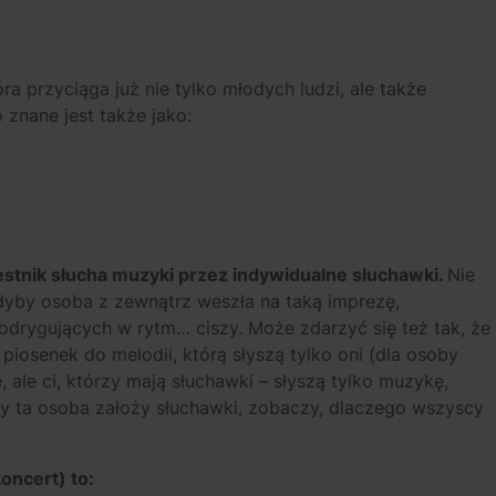
ra przyciąga już nie tylko młodych ludzi, ale także
 znane jest także jako:
stnik słucha muzyki przez indywidualne słuchawki.
Nie
dyby osoba z zewnątrz weszła na taką imprezę,
odrygujących w rytm… ciszy. Może zdarzyć się też tak, że
iosenek do melodii, którą słyszą tylko oni (dla osoby
 ale ci, którzy mają słuchawki – słyszą tylko muzykę,
dy ta osoba założy słuchawki, zobaczy, dlaczego wszyscy
koncert) to: