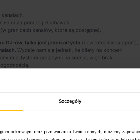
 kanałach,
nałami za pomocą słuchawek,
(w granicach kanałów, które są dostępne).
 DJ-ów, tylko jest jeden artysta
(i ewentualnie support),
nałach.
Wydaje nam się jednak, że bilety na koncert
ionymi artystami grającymi na scenie, więc brak
edogodnością.
Disco?
Szczegóły
logiom pokrewnym oraz przetwarzaniu Twoich danych, możemy zapewnić
zgodę na przechowywanie informacji na urządzeniu końcowym lub dostęp