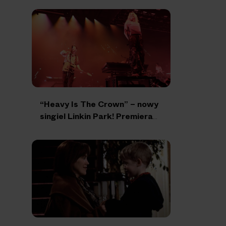
“Heavy Is The Crown” – nowy
singiel Linkin Park! Premiera
“From Zero” coraz bliżej!