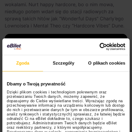
wokalami. Nurt happy hardcore, bo o nim mowa,
niedługo potem wdarł się do stacji radiowych za
sprawą takich hitów jak “Wonderful Days” Charly’ego
Lownoise’a i Mental Theo czy “Hardcore Vibes” Dune.
Zgoda
Szczegóły
O plikach cookies
Dbamy o Twoją prywatność
Dzięki plikom cookies i technologiom pokrewnym oraz
przetwarzaniu Twoich danych, możemy zapewnić, że
dopasujemy do Ciebie wyświetlane treści. Wyrażając zgodę na
przechowywanie informacji na urządzeniu końcowym lub dostęp
do nich i przetwarzanie danych (w tym w obszarze profilowania,
Kolejna wolta miała miejsce w 1996 roku, kiedy to
analiz rynkowych i statystycznych) sprawiasz, że łatwiej będzie
Westbam wydał
“Terminatora”
, rozpoczynając tym
odnaleźć Ci na eBilet dokładnie to, czego szukasz i
potrzebujesz. Administratorem Twoich danych będzie eBilet
samym modę na techno-electro.
Kontynuował ją,
oraz niektórzy partnerzy, z którymi współpracujemy.
Przetwarzamy dane w celach: zapewnienia bezpieczeństwa i