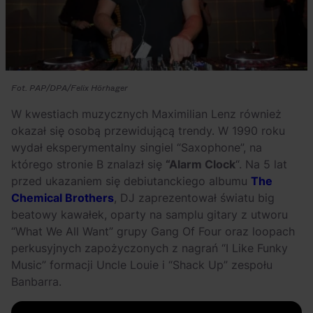
Fot. PAP/DPA/Felix Hörhager
W kwestiach muzycznych Maximilian Lenz również
okazał się osobą przewidującą trendy. W 1990 roku
wydał eksperymentalny singiel “Saxophone”, na
którego stronie B znalazł się
“Alarm Clock
“. Na 5 lat
przed ukazaniem się debiutanckiego albumu
The
Chemical Brothers
, DJ zaprezentował światu big
beatowy kawałek, oparty na samplu gitary z utworu
“What We All Want” grupy Gang Of Four oraz loopach
perkusyjnych zapożyczonych z nagrań “I Like Funky
Music” formacji Uncle Louie i “Shack Up” zespołu
Banbarra.