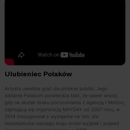
Ulubieniec Polaków
Artysta uwielbia grać dla polskiej publiki. Jego
oddanie Polakom potwierdza fakt, że nawet wtedy,
gdy na skutek braku porozumienia z agencją I-Motion,
zajmującą się organizacją MAYDAY od 2007 roku, w
2014 zrezygnował z występów na nim, dla
mieszkańców naszego kraju zrobił wyjątek i pojawił