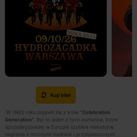
Kup bilet
W 1993 roku pojawił się z kolei
“Celebration
Generation”
. Był to jeden z tych numerów, które
spopularyzowały w Europie szybkie melodyjne
nagrania z mocnymi beatami i przyspieszonymi