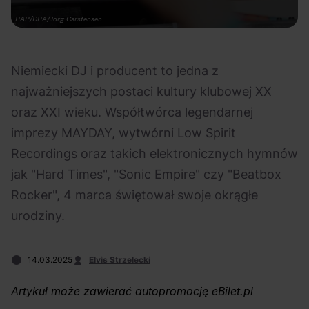
Na czasie
Fot. PAP/DPA/Jorg Carstensen
Niemiecki DJ i producent to jedna z
najważniejszych postaci kultury klubowej XX
oraz XXI wieku. Współtwórca legendarnej
06.08.2026
05.08.2026
Polecane
Scena Impostora
eBilet
Festiwal
imprezy MAYDAY, wytwórni Low Spirit
Kto jest
Aplikacja
Recordings oraz takich elektronicznych hymnów
prawdziwym fanem
KAMAAAN nową
jak "Hard Times", "Sonic Empire" czy "Beatbox
Chivasa?
inicjatywą eBilet
Rocker", 4 marca świętował swoje okrągłe
jednoczącą fanów
urodziny.
14.03.2025
Elvis Strzelecki
Artykuł może zawierać autopromocję eBilet.pl
04.08.2026
04.08.2026
Festiwal
OFF Festival
High Five
Polecane