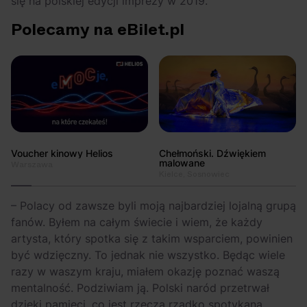
się na polskiej edycji imprezy w 2019.
Polecamy na eBilet.pl
Voucher kinowy Helios
Chełmoński. Dźwiękiem
malowane
Warszawa
Kielce, Sosnowiec
– Polacy od zawsze byli moją najbardziej lojalną grupą
fanów. Byłem na całym świecie i wiem, że każdy
artysta, który spotka się z takim wsparciem, powinien
być wdzięczny. To jednak nie wszystko. Będąc wiele
razy w waszym kraju, miałem okazję poznać waszą
mentalność. Podziwiam ją. Polski naród przetrwał
dzięki pamięci, co jest rzeczą rzadko spotykaną