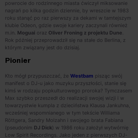
powrocie do rodzinnego miasta ćwiczył miksowanie
nagrań po kilka godzin dziennie, by wreszcie w 1983
roku stanąć po raz pierwszy za dekami w tamtejszym
klubie Odeon, gdzie swoje kariery zaczynali również
m.in.
Moguai
oraz
Oliver Froning z projektu Dune
.
Rok później przeprowadził się na stałe do Berlina, z
którym związany jest do dzisiaj.
Pionier
Kto mógł przypuszczać, że
Westbam
pisząc swój
manifest o DJ-u jako muzyku przyszłości, stanie się
kimś w rodzaju popkulturowego proroka? Tymczasem
Max szybko przeszedł do realizacji swojej wizji i w
towarzystwie kumpla z dzieciństwa Klausa Jankuhna,
wcześniej wspomnianego w tym tekście Williama
Röttgera, Sandry Molzahn i swojego brata Fabiana
(pseudonim
DJ Dick
) w 1986 roku założył wytwórnię
Low Spirit Recordings. Jako jeden z pierwszych DJ-