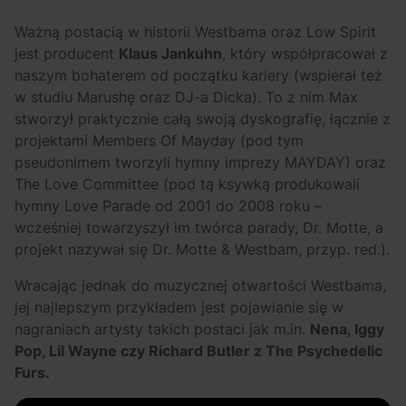
Ważną postacią w historii Westbama oraz Low Spirit
jest producent
Klaus Jankuhn
, który współpracował z
naszym bohaterem od początku kariery (wspierał też
w studiu Marushę oraz DJ-a Dicka). To z nim Max
stworzył praktycznie całą swoją dyskografię, łącznie z
projektami Members Of Mayday (pod tym
pseudonimem tworzyli hymny imprezy MAYDAY) oraz
The Love Committee (pod tą ksywką produkowali
hymny Love Parade od 2001 do 2008 roku –
wcześniej towarzyszył im twórca parady, Dr. Motte, a
projekt nazywał się Dr. Motte & Westbam, przyp. red.).
Wracając jednak do muzycznej otwartości Westbama,
jej najlepszym przykładem jest pojawianie się w
nagraniach artysty takich postaci jak m.in.
Nena, Iggy
Pop, Lil Wayne czy Richard Butler z The Psychedelic
Furs.