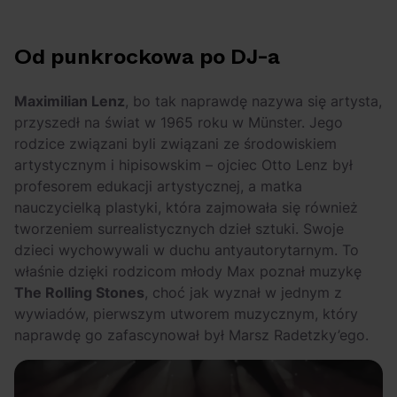
OFF Festival 2026 –
High Five: pięć
nocne koncerty
najciekawszych
Od punkrockowa po DJ-a
warte uwagi!
wydarzeń w polskim
rapie [czerwiec i
lipiec 2026]
Maximilian Lenz
, bo tak naprawdę nazywa się artysta,
przyszedł na świat w 1965 roku w Münster. Jego
rodzice związani byli związani ze środowiskiem
artystycznym i hipisowskim – ojciec Otto Lenz był
profesorem edukacji artystycznej, a matka
nauczycielką plastyki, która zajmowała się również
tworzeniem surrealistycznych dzieł sztuki. Swoje
dzieci wychowywali w duchu antyautorytarnym. To
właśnie dzięki rodzicom młody Max poznał muzykę
The Rolling Stones
, choć jak wyznał w jednym z
wywiadów, pierwszym utworem muzycznym, który
naprawdę go zafascynował był Marsz Radetzky’ego.