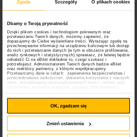
Zgoda
Szczegóły
O plikach cookies
Dbamy o Twoją prywatność
Dzięki plikom cookies i technologiom pokrewnym oraz
przetwarzaniu Twoich danych, możemy zapewnić, że
dopasujemy do Ciebie wyświetlane treści. Wyrażając zgodę na
przechowywanie informacji na urządzeniu końcowym lub dostęp
do nich i przetwarzanie danych (w tym w obszarze profilowania,
analiz rynkowych i statystycznych) sprawiasz, że łatwiej będzie
odnaleźć Ci na eBilet dokładnie to, czego szukasz i
potrzebujesz. Administratorem Twoich danych będzie eBilet
oraz niektórzy partnerzy, z którymi współpracujemy.
27.01.2026
Muzyka elektroniczna
Przetwarzamy dane w celach: zapewnienia bezpieczeństwa i
przeciwdziałania nadużyciom, ułatwienia korzystania z naszych
stron, prezentowania spersonalizowanych treści i reklam oraz
Ponad czasem i modami. Dlaczego “Push the
ich pomiaru, tworzenia statystyk, poprawy funkcjonalności
Button” The Chemical Brothers wciąż brzmi
strony. Zgodę wyrażasz dobrowolnie. Możesz ją w każdym
Ustawienia
momencie wycofać lub ponowić pod linkiem
tak świeżo?
plików cookies
na stronie głównej. Wycofanie zgody nie
OK, zgadzam się
wpływa na legalność uprzedniego przetwarzania.
Polityka prywatności
Polityka plików cookies
Zmień ustawienia