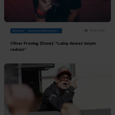
14.05.2025
Wywiad
Muzyka elektroniczna
Oliver Froning (Dune): “Lubię dawać innym
radość”