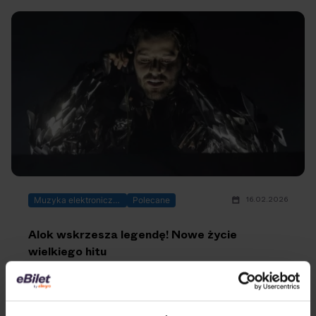
16.02.2026
Muzyka elektroniczna
Polecane
Alok wskrzesza legendę! Nowe życie
wielkiego hitu