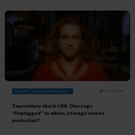
21.07.2025
Muzyka
Muzyka elektroniczna
Zapomniany skarb U96. Dlaczego
“Replugged” to album, którego musisz
posłuchać?