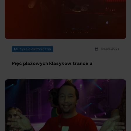
Na czasie
06.08.2026
Muzyka elektroniczna
06.08.2026
05.08.2026
Polecane
Scena Impostora
eBilet
Festiwal
Kto jest
Aplikacja
Pięć plażowych klasyków trance’u
prawdziwym fanem
KAMAAAN nową
Chivasa?
inicjatywą eBilet
jednoczącą fanów
04.08.2026
04.08.2026
Festiwal
OFF Festival
High Five
Polecane