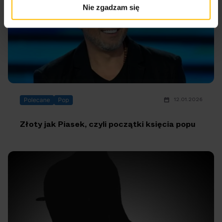
Nie zgadzam się
12.01.2026
Polecane
Pop
Złoty jak Piasek, czyli początki księcia popu