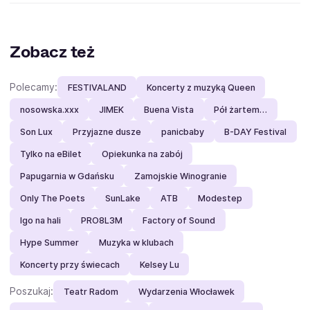
Zobacz też
Polecamy:
FESTIVALAND
Koncerty z muzyką Queen
nosowska.xxx
JIMEK
Buena Vista
Pół żartem…
Son Lux
Przyjazne dusze
panicbaby
B-DAY Festival
Tylko na eBilet
Opiekunka na zabój
Papugarnia w Gdańsku
Zamojskie Winogranie
Only The Poets
SunLake
ATB
Modestep
Igo na hali
PRO8L3M
Factory of Sound
Hype Summer
Muzyka w klubach
Koncerty przy świecach
Kelsey Lu
Poszukaj:
Teatr Radom
Wydarzenia Włocławek