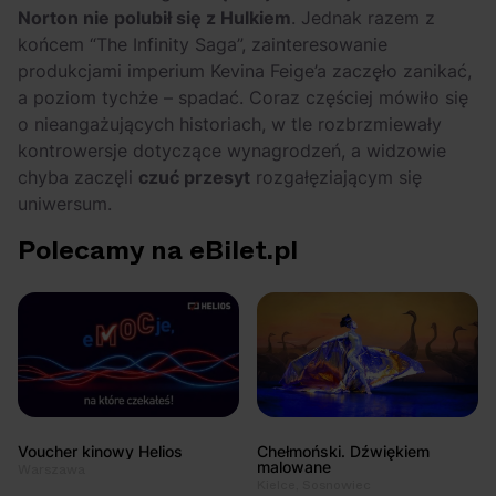
Norton nie polubił się z Hulkiem
. Jednak razem z
końcem “
The Infinity Saga”
, zainteresowanie
produkcjami imperium Kevina Feige’a zaczęło zanikać,
a poziom tychże – spadać. Coraz częściej mówiło się
o nieangażujących historiach, w tle rozbrzmiewały
kontrowersje dotyczące wynagrodzeń, a widzowie
chyba zaczęli
czuć przesyt
rozgałęziającym się
uniwersum.
Polecamy na eBilet.pl
Voucher kinowy Helios
Chełmoński. Dźwiękiem
malowane
Warszawa
Kielce, Sosnowiec