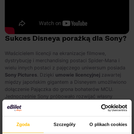
Sukces Disneya porażką dla Sony?
Właścicielem licencji na ekranizacje filmowe,
dystrybucję i merchandising postaci Spider-Mana i
wielu innych postaci z pajęczego uniwersum posiada
Sony Pictures
. Dzięki
umowie licencyjnej
zawartej
między japońskim gigantem a Disneyem umożliwiono
dołączenie Pajączka do grona bohaterów MCU.
Jednocześnie Sony próbowało rozwijać własny
filmowy świat oparty na postaciach z komiksów
o Człowieku Pająku.
Z wiadomym skutkiem.
Przeczytaj też:
Zgoda
Szczegóły
O plikach cookies