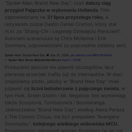
“
Spider-Man: Brand New Day”
, czyli
dalszy ciąg
przygód Pajączka w wykonaniu Hollanda
. Film
zapowiedziano na
31 lipca przyszłego roku
, a
reżyserem został Destin Daniel Cretton, który stał
m.in. za “
Shang-Chi i Legendę Dziesięciu Pierścieni”
.
Autorami scenariusza są Chris McKenna i Erik
Sommers, odpowiedzialni za poprzednie odsłony serii.
Spider-Man: Brand New Day 🕷️ July 31, 2026.
pic.twitter.com/R6OY8tAHOb
— Spider-Man Movie (@SpiderManMovie)
April 1, 2025
Producenci jeszcze nie ujawnili szczegółów, lecz
pierwsze przecieki trafiły już do internautów. W sieci
znajdziemy plotki, jakoby w “
Brand New Day”
mieli
pojawić się
liczni bohaterowie z pajęczego świata
, w
tym Hulk, Green Goblin i Mr. Negative. Inni wymieniają
także Scorpiona, Tombstone’a i Boomeranga.
Jednocześnie “
Brand New Day”
, według Alexa Pereza
z The Cosmic Circus, ma być prequelem “
Avengers:
Doomsday”
,
kolejnego wielkiego widowiska MCU.
Potwierdzono natomiast występ Punishera (w tej roli