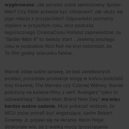
wygórowane
. Jak poradzi sobie samodzielny Spider-
Man? Czy Peter przestał być chłopcem? Jak ułoży się
jego relacja z przyjaciółmi? Odpowiedzi poznamy
dopiero w przyszłym roku, lecz podczas
tegorocznego CinemaConu Holland zapowiedział, że
“
Spider-Man 4″
to
świeży start
. Jesienią zeszłego
roku w podcaście
Rich Roll
nie krył natomiast, że
To film godny szacunku fanów.
Marvel zdaje sobie sprawę, że bez uwielbianych
postaci, pozostałe produkcje mogą w końcu podzielić
losy Kravena, The Marvels czy Czarnej Wdowy. Nacisk
położony na kolejne filmy z serii “
Avengers”
tylko to
udowadniają.”
Spider-Man: Brand New Day”
ma więc
bardzo ważne zadanie
. Musi pokazać widzom, że
MCU znów potrafi być angażujące, zanim Robert
Downey Jr. pojawi się na ekranie. Kevin Feige
doskonale wie, że z wielką mocą (przyciągania