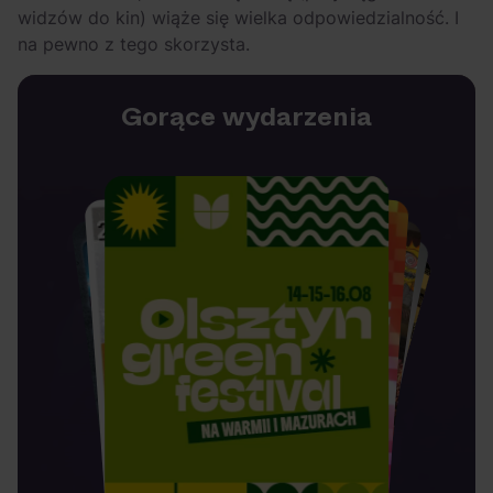
widzów do kin) wiąże się wielka odpowiedzialność. I
na pewno z tego skorzysta.
Gorące wydarzenia