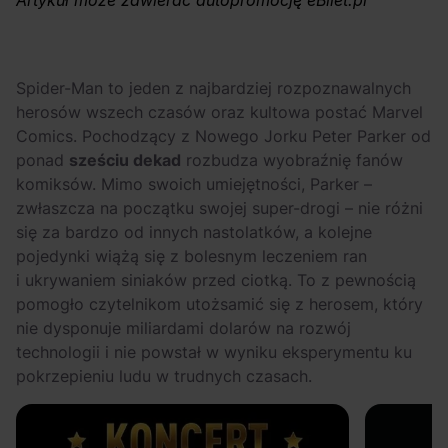
Artykuł może zawierać autopromocję eBilet.pl
Arctic Monkeys i
Odkryj wyjątkowe
Bring Me The
atrakcje na drugi
Horizon. Lustrzane
miesiąc wakacji!
kariery zespołów z
Spider-Man to jeden z najbardziej rozpoznawalnych
herosów wszech czasów oraz kultowa postać Marvel
Sheffield
Comics. Pochodzący z Nowego Jorku Peter Parker od
ponad
sześciu dekad
rozbudza wyobraźnię fanów
komiksów. Mimo swoich umiejętności, Parker –
zwłaszcza na początku swojej super-drogi – nie różni
się za bardzo od innych nastolatków, a kolejne
pojedynki wiążą się z bolesnym leczeniem ran
i ukrywaniem siniaków przed ciotką. To z pewnością
pomogło czytelnikom utożsamić się z herosem, który
nie dysponuje miliardami dolarów na rozwój
technologii i nie powstał w wyniku eksperymentu ku
pokrzepieniu ludu w trudnych czasach.