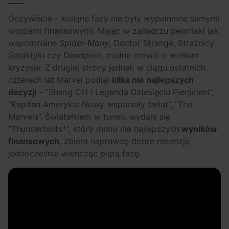
Oczywiście – kolejne fazy nie były wypełnione samymi
wtopami finansowymi. Mając w zanadrzu pewniaki jak
wspomniane
Spider-Many
, Doctor Strange, Strażnicy
Galaktyki czy Deadpool, trudno mówić o wielkim
kryzysie. Z drugiej strony jednak w ciągu ostatnich
czterech lat Marvel podjął
kilka nie najlepszych
decyzji
– “
Shang Chi i Legenda Dziesięciu Pierścieni”
,
“
Kapitan Ameryka: Nowy wspaniały świat”
, “
The
Marvels”
. Światełkiem w tunelu wydaje się
“
Thunderbolts*”
, który mimo nie najlepszych
wyników
finansowych
, zbiera naprawdę dobre recenzje,
jednocześnie wieńcząc piątą fazę.