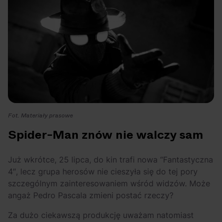
Fot. Materiały prasowe
Spider-Man znów nie walczy sam
Już wkrótce, 25 lipca, do kin trafi nowa “
Fantastyczna
4″
, lecz grupa herosów nie cieszyła się do tej pory
szczególnym zainteresowaniem wśród widzów. Może
angaż Pedro Pascala zmieni postać rzeczy?
Za dużo ciekawszą produkcję uważam natomiast