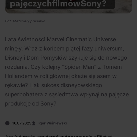
pajęczych
filmów
Sony?
Na czasie
Fot. Materiały prasowe
Lata świetności Marvel Cinematic Universe
minęły. Wraz z końcem piątej fazy uniwersum,
06.08.2026
05.08.2026
Polecane
Scena Impostora
eBilet
Festiwal
Disney i Dom Pomysłów szykuje się do nowego
Kto jest
Aplikacja
rozdania. Czy kolejny "Spider-Man" z Tomem
prawdziwym fanem
KAMAAAN nową
Hollandem w roli głównej okaże się asem w
Chivasa?
inicjatywą eBilet
rękawie? I jak sukces disneyowskiego
jednoczącą fanów
superbohatera z sąsiedztwa wpłynął na pajęcze
produkcje od Sony?
16.07.2025
Igor Wiśniewski
03.08.2026
30.07.2026
Bring Me The Horizon
Ciekawostki
Dla dzieci
Polecane