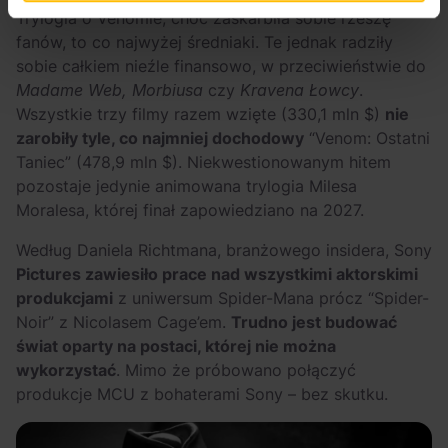
Trylogia o Venomie, choć zaskarbiła sobie rzeszę
fanów, to co najwyżej średniaki. Te jednak radziły
sobie całkiem nieźle finansowo, w przeciwieństwie do
Madame Web, Morbiusa
czy
Kravena
Łowcy
.
Wszystkie trzy filmy razem wzięte (330,1 mln $)
nie
zarobiły tyle, co najmniej dochodowy
“
Venom: Ostatni
Taniec”
(478,9 mln $). Niekwestionowanym hitem
pozostaje jedynie animowana trylogia Milesa
Moralesa, której finał zapowiedziano na 2027.
Według Daniela Richtmana, branżowego insidera, Sony
Pictures zawiesiło prace nad wszystkimi aktorskimi
produkcjami
z uniwersum Spider-Mana prócz “
Spider-
Noir”
z Nicolasem Cage’em.
Trudno jest budować
świat oparty na postaci, której nie można
wykorzystać
. Mimo że próbowano połączyć
produkcje MCU z bohaterami Sony – bez skutku.