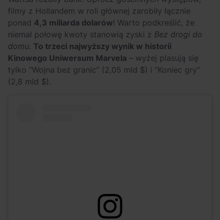
filmy z Hollandem w roli głównej zarobiły łącznie
ponad
4,3 miliarda dolarów
! Warto podkreślić, że
niemal połowę kwoty stanowią zyski z
Bez drogi do
domu
.
To trzeci najwyższy wynik w historii
Kinowego Uniwersum Marvela
– wyżej plasują się
tylko “
Wojna bez granic”
(2,05 mld $) i “
Koniec gry
“
(2,8 mld $).