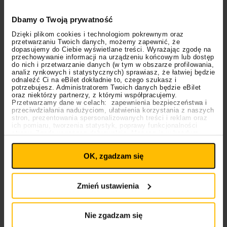
Dbamy o Twoją prywatność
Dzięki plikom cookies i technologiom pokrewnym oraz
przetwarzaniu Twoich danych, możemy zapewnić, że
dopasujemy do Ciebie wyświetlane treści. Wyrażając zgodę na
przechowywanie informacji na urządzeniu końcowym lub dostęp
do nich i przetwarzanie danych (w tym w obszarze profilowania,
analiz rynkowych i statystycznych) sprawiasz, że łatwiej będzie
odnaleźć Ci na eBilet dokładnie to, czego szukasz i
potrzebujesz. Administratorem Twoich danych będzie eBilet
oraz niektórzy partnerzy, z którymi współpracujemy.
Przetwarzamy dane w celach: zapewnienia bezpieczeństwa i
przeciwdziałania nadużyciom, ułatwienia korzystania z naszych
stron, prezentowania spersonalizowanych treści i reklam oraz
ich pomiaru, tworzenia statystyk, poprawy funkcjonalności
strony. Zgodę wyrażasz dobrowolnie. Możesz ją w każdym
30.06.2025
Ustawienia
momencie wycofać lub ponowić pod linkiem
plików cookies
na stronie głównej. Wycofanie zgody nie
OK, zgadzam się
wpływa na legalność uprzedniego przetwarzania.
Filmy
Polecane
Polityka prywatności
Polityka plików cookies
Dlaczego
wszyscy
boimy
Zmień ustawienia
się
klaunów?
Nie zgadzam się