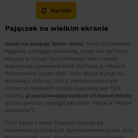
Kup bilet
Pajączek na wielkim ekranie
Każdy ma swojego Spider-Mana.
Moim Człowiekiem
Pająkiem, pomijając kreskówkę, przez lata był Tobey
Maguire w trylogii Sama Raimiego. Nieco młodsi
wspominają zapewne Andrew Garfielda w reboocie
“
Niesamowity Spider-Man”
, który swojej trylogii nie
doczekał (i dobrze). Dziś z charakterystycznym
czerwono-niebieskim strojem kojarzony jest Tom
Holland,
przywdziewający kostium od niemal dekady
(po raz pierwszy wystąpił jako Peter Parker w “
Wojnie
bohaterów”
).
Choć każda z wersji Pajączka cieszyła się
popularnością, produkcje wyreżyserowane przez Jona
Wattsa rozbiły bank. Oprócz gościnnych występów,