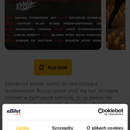
Kup bilet
Zaznaczyć jednak warto, że nadchodzące
wydawnictwo Brytyjczyków choć ma być dostępne
również w dystrybucji cyfrowej, to na pewno nie
pojawi się w bazie Spotify. Zespół wycofuje bowiem
stamtąd swój cały katalog w ramach protestu wobec
finansowania przez dyrektora serwisu firmy
produkującej drony bojowe:
Zgoda
Szczegóły
O plikach cookies