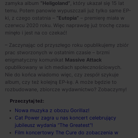
Arctic Monkeys i
Odkryj wyjątkowe
zamyka album
“Heligoland”
, który ukazał się 15 lat
Bring Me The
atrakcje na drugi
temu. Potem panowie wypuszczali już tylko same EP-
ki, z czego ostatnia –
“Eutopia”
– premierę miała w
Horizon. Lustrzane
miesiąc wakacji!
czerwcu 2020 roku. Więc naprawdę już trochę czasu
kariery zespołów z
minęło i jest na co czekać!
Sheffield
– Zaczynając od przyszłego roku opublikujemy zbiór
prac stworzonych w ostatnim czasie – brzmi
enigmatyczny komunikat
Massive Attack
opublikowany w ich mediach społecznościowych.
Nie do końca wiadomo więc, czy zespół szykuje
album, czy też kolejną EP-kę. A może będzie to
rozbudowane, zbiorcze wydawnictwo? Zobaczymy!
Przeczytaj też:
Nowa muzyka z obozu Gorillaz!
Cat Power zagra u nas koncert celebrujący
jubileusz wydania “The Greatest”!
Film koncertowy The Cure do zobaczenia w