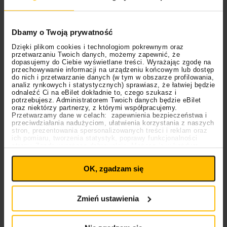
– Wysłaliśmy do wytwórni prośbę o wycofanie naszej
muzyki ze Spotify we wszystkich krajach. W
Dbamy o Twoją prywatność
przypadku Spotify osobny ciężar ekonomiczny, który
Dzięki plikom cookies i technologiom pokrewnym oraz
od dawna spoczywa na artystach, jest teraz
przetwarzaniu Twoich danych, możemy zapewnić, że
dodatkowo obciążony moralnym i etycznym
dopasujemy do Ciebie wyświetlane treści. Wyrażając zgodę na
przechowywanie informacji na urządzeniu końcowym lub dostęp
ciężarem, w którym ciężko zarobione pieniądze fanów
do nich i przetwarzanie danych (w tym w obszarze profilowania,
i twórcze wysiłki muzyków ostatecznie finansują
analiz rynkowych i statystycznych) sprawiasz, że łatwiej będzie
odnaleźć Ci na eBilet dokładnie to, czego szukasz i
śmiercionośne, dystopijne technologie” – przekazali
potrzebujesz. Administratorem Twoich danych będzie eBilet
oraz niektórzy partnerzy, z którymi współpracujemy.
swoją decyzję we wrześniu członkowie Massive
Przetwarzamy dane w celach: zapewnienia bezpieczeństwa i
Attack.
przeciwdziałania nadużyciom, ułatwienia korzystania z naszych
stron, prezentowania spersonalizowanych treści i reklam oraz
ich pomiaru, tworzenia statystyk, poprawy funkcjonalności
strony. Zgodę wyrażasz dobrowolnie. Możesz ją w każdym
Ustawienia
momencie wycofać lub ponowić pod linkiem
plików cookies
na stronie głównej. Wycofanie zgody nie
OK, zgadzam się
wpływa na legalność uprzedniego przetwarzania.
Polityka prywatności
Polityka plików cookies
Zmień ustawienia