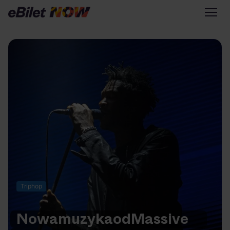
Tylko na eBilet
Zapisz się na newsletter
Przejdź na eBilet.pl
Warto sprawdzić na eBilet
NOW
Scena Główna
Scena Impostora
Historia jednej piosenki
Poza nurtem
Triphop
Poznaj Polskę
Kultura Osobista
Nowa
muzyka
od
Massive