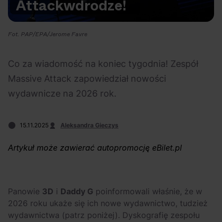
Attack
w
drodze!
Na czasie
Fot. PAP/EPA/Jerome Favre
Co za wiadomość na koniec tygodnia! Zespół
Massive Attack zapowiedział nowości
06.08.2026
05.08.2026
Polecane
Scena Impostora
eBilet
Festiwal
wydawnicze na 2026 rok.
Kto jest
Aplikacja
prawdziwym fanem
KAMAAAN nową
15.11.2025
Aleksandra Gieczys
Chivasa?
inicjatywą eBilet
jednoczącą fanów
Artykuł może zawierać autopromocję eBilet.pl
Panowie
3D
i
Daddy G
poinformowali właśnie, że w
2026 roku ukaże się ich nowe wydawnictwo, tudzież
03.08.2026
30.07.2026
Bring Me The Horizon
Ciekawostki
Dla dzieci
Polecane
wydawnictwa (patrz poniżej). Dyskografię zespołu